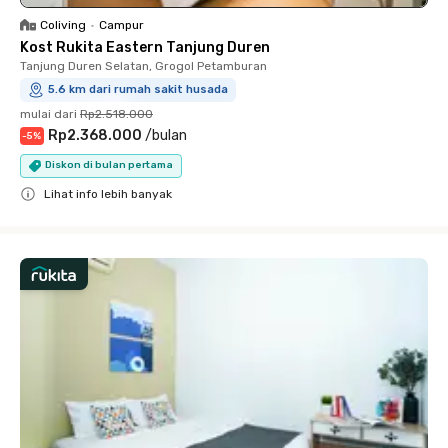
Coliving
•
Campur
Kost Rukita Eastern Tanjung Duren
Tanjung Duren Selatan, Grogol Petamburan
5.6 km dari rumah sakit husada
mulai dari
Rp2.518.000
Rp2.368.000
/
bulan
-
5
%
Diskon di bulan pertama
Lihat info lebih banyak
Close