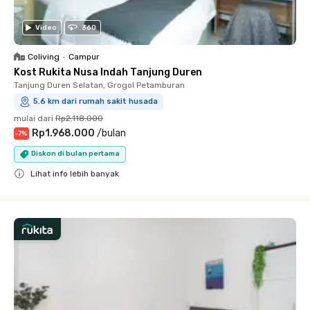
Video
360
Coliving
•
Campur
Kost Rukita Nusa Indah Tanjung Duren
Tanjung Duren Selatan, Grogol Petamburan
5.6 km dari rumah sakit husada
mulai dari
Rp2.118.000
Rp1.968.000
/
bulan
-
7
%
Diskon di bulan pertama
Lihat info lebih banyak
Close