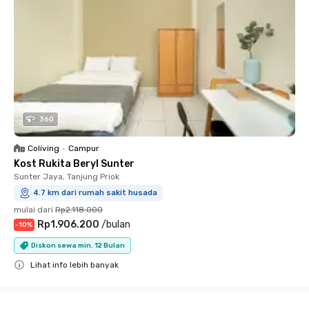
360
Coliving
•
Campur
Kost Rukita Beryl Sunter
Sunter Jaya, Tanjung Priok
4.7 km dari rumah sakit husada
mulai dari
Rp2.118.000
Rp1.906.200
/
bulan
-
10
%
Diskon sewa min. 12 Bulan
Lihat info lebih banyak
Close