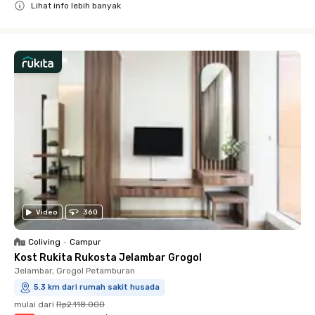
Lihat info lebih banyak
Close
Video
360
Coliving
•
Campur
Kost Rukita Rukosta Jelambar Grogol
Jelambar, Grogol Petamburan
5.3 km dari rumah sakit husada
mulai dari
Rp2.118.000