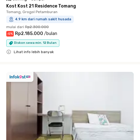
Kost Kost 21 Residence Tomang
Tomang, Grogol Petamburan
4.9 km dari rumah sakit husada
mulai dari
Rp2.300.000
Rp2.185.000
/
bulan
-
5
%
Diskon sewa min. 12 Bulan
Lihat info lebih banyak
Close