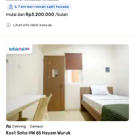
6.7 km dari rumah sakit husada
mulai dari
Rp3.200.000
/
bulan
Lihat info lebih banyak
Close
Coliving
•
Campur
Kost Soho HW 65 Hayam Wuruk