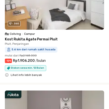
360
Coliving
•
Campur
Kost Rukita Agate Permai Pluit
Pluit, Penjaringan
5.6 km dari rumah sakit husada
mulai dari
Rp2.168.000
Rp1.906.200
/
bulan
-
12
%
Diskon sewa min. 12 Bulan
Lihat info lebih banyak
Close