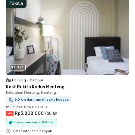
360
Coliving
•
Campur
Kost Rukita Kudus Menteng
Kelurahan Menteng, Menteng
6.0 km dari rumah sakit husada
mulai dari
Rp4.068.000
Rp3.808.000
/
bulan
-
6
%
Diskon sewa min. 12 Bulan
Lihat info lebih banyak