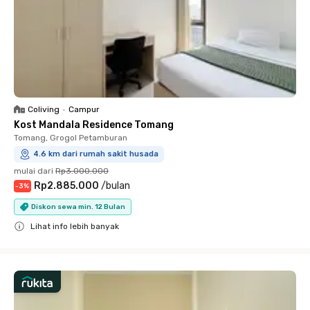
Coliving
•
Campur
Kost Mandala Residence Tomang
Tomang, Grogol Petamburan
4.6 km dari rumah sakit husada
mulai dari
Rp3.000.000
Rp2.885.000
/
bulan
-
3
%
Diskon sewa min. 12 Bulan
Lihat info lebih banyak
Close