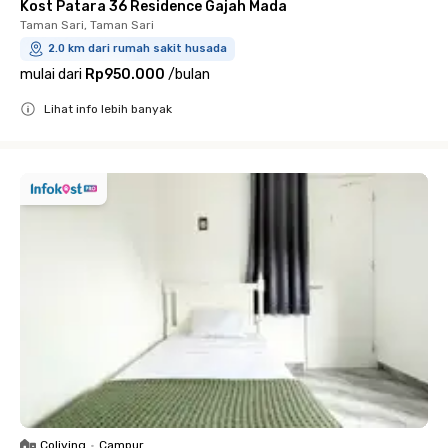
Kost Patara 36 Residence Gajah Mada
Taman Sari, Taman Sari
2.0 km dari rumah sakit husada
mulai dari
Rp950.000
/
bulan
Lihat info lebih banyak
Close
Coliving
•
Campur