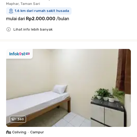
Maphar, Taman Sari
1.6 km dari rumah sakit husada
mulai dari
Rp2.000.000
/
bulan
Lihat info lebih banyak
Close
360
Coliving
•
Campur