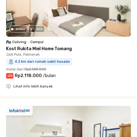
Video
360
Coliving
•
Campur
Kost Rukita Miel Home Tomang
Jati Pulo, Palmerah
4.2 km dari rumah sakit husada
mulai dari
Rp2.168.000
Rp2.118.000
/
bulan
-
2
%
Lihat info lebih banyak
Close