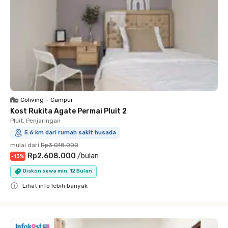
Coliving
•
Campur
Kost Rukita Agate Permai Pluit 2
Pluit, Penjaringan
5.6 km dari rumah sakit husada
mulai dari
Rp3.018.000
Rp2.608.000
/
bulan
-
13
%
Diskon sewa min. 12 Bulan
Lihat info lebih banyak
Close