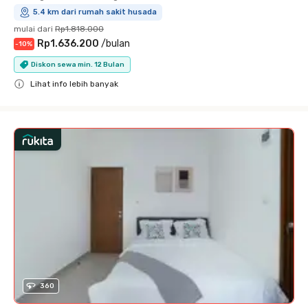
5.4 km dari rumah sakit husada
mulai dari
Rp1.818.000
Rp1.636.200
/
bulan
-
10
%
Diskon sewa min. 12 Bulan
Lihat info lebih banyak
Close
360