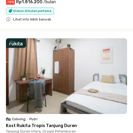
Rp1.816.200
/
bulan
-
14
%
Diskon di bulan pertama
Lihat info lebih banyak
Close
Coliving
•
Putri
Kost Rukita Tropis Tanjung Duren
Tanjung Duren Utara, Grogol Petamburan