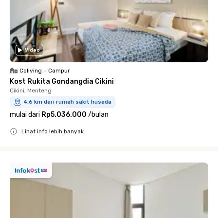
Video
Coliving
•
Campur
Kost Rukita Gondangdia Cikini
Cikini, Menteng
4.6 km dari rumah sakit husada
mulai dari
Rp5.036.000
/
bulan
Lihat info lebih banyak
Close