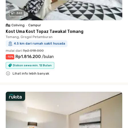
360
Coliving
•
Campur
Kost Uma Kost Topaz Tawakal Tomang
Tomang, Grogol Petamburan
4.5 km dari rumah sakit husada
mulai dari
Rp2.018.000
Rp1.816.200
/
bulan
-
10
%
Diskon sewa min. 12 Bulan
Lihat info lebih banyak
Close