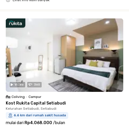
Close
Video
360
Coliving
•
Campur
Kost Rukita Capital Setiabudi
Kelurahan Setiabudi, Setiabudi
6.6 km dari rumah sakit husada
mulai dari
Rp4.068.000
/
bulan