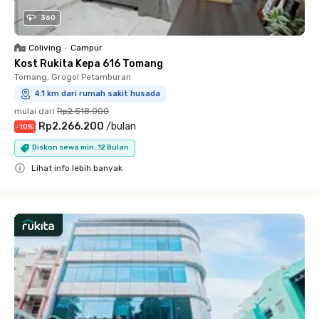
360
Coliving
•
Campur
Kost Rukita Kepa 616 Tomang
Tomang, Grogol Petamburan
4.1 km dari rumah sakit husada
mulai dari
Rp2.518.000
Rp2.266.200
/
bulan
-
10
%
Diskon sewa min. 12 Bulan
Lihat info lebih banyak
Close