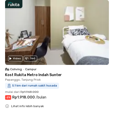
Video
360
Coliving
•
Campur
Kost Rukita Metro Indah Sunter
Papanggo, Tanjung Priok
5.1 km dari rumah sakit husada
mulai dari
Rp1.968.000
Rp1.918.000
/
bulan
-
2
%
Lihat info lebih banyak
Close