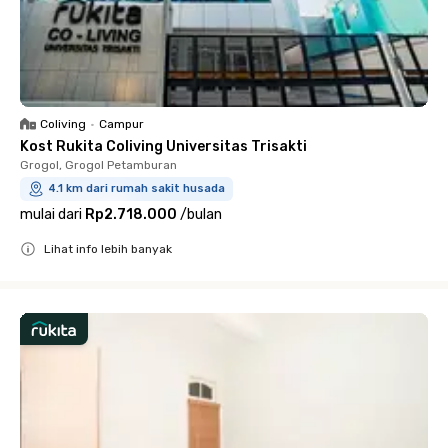
Coliving
•
Campur
Kost Rukita Coliving Universitas Trisakti
Grogol, Grogol Petamburan
4.1 km dari rumah sakit husada
mulai dari
Rp2.718.000
/
bulan
Lihat info lebih banyak
Close