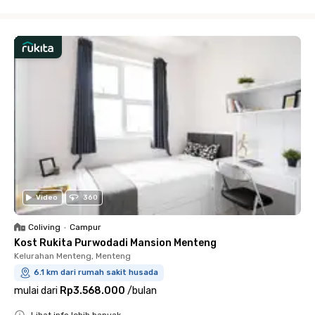
Close
Video
360
Coliving
•
Campur
Kost Rukita Purwodadi Mansion Menteng
Kelurahan Menteng, Menteng
6.1 km dari rumah sakit husada
mulai dari
Rp3.568.000
/
bulan
Lihat info lebih banyak