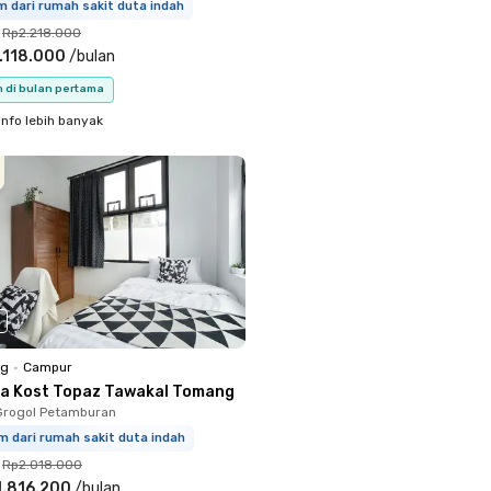
m dari rumah sakit duta indah
Rp2.218.000
.118.000
/
bulan
n di bulan pertama
info lebih banyak
ng
•
Campur
a Kost Topaz Tawakal Tomang
Grogol Petamburan
m dari rumah sakit duta indah
Rp2.018.000
1.816.200
/
bulan