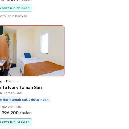
 sewa min. 12 Bulan
info lebih banyak
o
ng
•
Campur
kita Ivory Taman Sari
, Taman Sari
m dari rumah sakit duta indah
Rp2.218.000
1.996.200
/
bulan
 sewa min. 12 Bulan