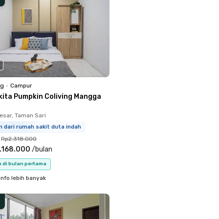
ng
•
Campur
kita Pumpkin Coliving Mangga
sar, Taman Sari
m dari rumah sakit duta indah
Rp2.318.000
.168.000
/
bulan
n di bulan pertama
info lebih banyak