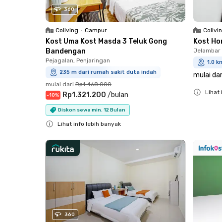
360
Coliving
•
Campur
Colivi
Kost Uma Kost Masda 3 Teluk Gong
Kost Ho
Bandengan
Jelambar 
Pejagalan, Penjaringan
1.0 k
235 m dari rumah sakit duta indah
mulai dar
mulai dari
Rp1.468.000
Lihat 
Rp1.321.200
/
bulan
-
10
%
Close
Diskon sewa min. 12 Bulan
Lihat info lebih banyak
Close
360