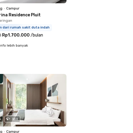
ng
•
Campur
ina Residence Pluit
jaringan
m dari rumah sakit duta indah
i
Rp1.700.000
/
bulan
info lebih banyak
o
360
ng
•
Campur