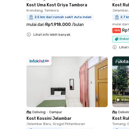
Kost Uma Kost Griya Tambora
Kost Ru
Krendang, Tambora
Jelambar,
2.5 km dari rumah sakit duta indah
2.7 k
mulai dari
Rp1.918.000
/
bulan
mulai dari
Rp
-
14
%
Lihat info lebih banyak
Disko
Close
Lihat 
Close
Vide
Coliving
•
Campur
Colivi
Kost Kossini Jelambar
Kost Ru
Jelambar Baru, Grogol Petamburan
Tomang, 