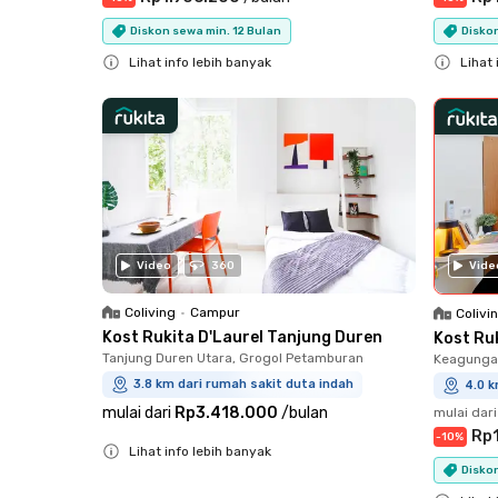
Diskon sewa min. 12 Bulan
Diskon
Lihat info lebih banyak
Lihat 
Close
Close
Vide
Video
360
Coliving
•
Campur
Colivi
Kost Rukita D'Laurel Tanjung Duren
Kost Ru
Tanjung Duren Utara, Grogol Petamburan
Keagungan
3.8 km dari rumah sakit duta indah
4.0 k
mulai dari
Rp3.418.000
/
bulan
mulai dari
Rp
-
10
%
Lihat info lebih banyak
Diskon
Close