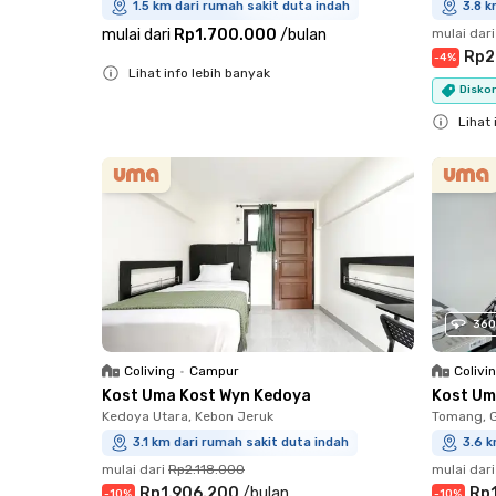
1.5 km dari rumah sakit duta indah
3.8 k
mulai dari
Rp1.700.000
/
bulan
mulai dari
Rp2
-
4
%
Lihat info lebih banyak
Disko
Close
Lihat 
Close
360
Coliving
•
Campur
Colivi
Kost Uma Kost Wyn Kedoya
Kost Um
Kedoya Utara, Kebon Jeruk
Tomang, 
3.1 km dari rumah sakit duta indah
3.6 k
mulai dari
Rp2.118.000
mulai dari
Rp1.906.200
/
bulan
Rp
-
10
%
-
10
%