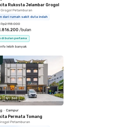
kita Rukosta Jelambar Grogol
 Grogol Petamburan
m dari rumah sakit duta indah
Rp2.118.000
1.816.200
/
bulan
n di bulan pertama
info lebih banyak
o
360
ng
•
Campur
kita Permata Tomang
Grogol Petamburan