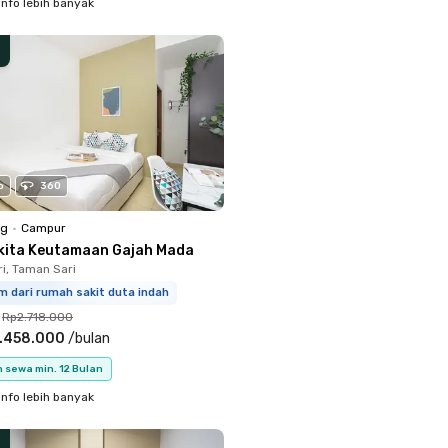
info lebih banyak
o
360
ng
•
Campur
kita Keutamaan Gajah Mada
i, Taman Sari
m dari rumah sakit duta indah
Rp2.718.000
.458.000
/
bulan
 sewa min. 12 Bulan
info lebih banyak