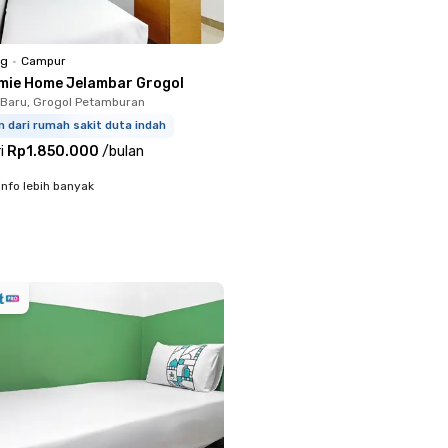
ng
•
Campur
mie Home Jelambar Grogol
Baru, Grogol Petamburan
m dari rumah sakit duta indah
i
Rp1.850.000
/
bulan
info lebih banyak