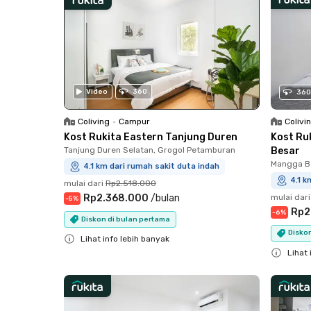
Video
360
360
Colivi
Coliving
•
Campur
Kost Ru
Kost Rukita Eastern Tanjung Duren
Besar
Tanjung Duren Selatan, Grogol Petamburan
Mangga Be
4.1 km dari rumah sakit duta indah
4.1 k
mulai dari
Rp2.518.000
mulai dari
Rp2.368.000
/
bulan
-
5
%
Rp2
-
6
%
Diskon di bulan pertama
Disko
Lihat info lebih banyak
Lihat 
Close
Close