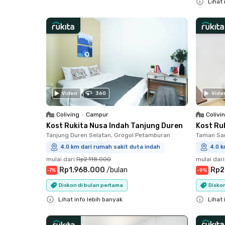
Lihat 
Close
Video
360
Vide
Coliving
•
Campur
Colivi
Kost Rukita Nusa Indah Tanjung Duren
Kost Ru
Tanjung Duren Selatan, Grogol Petamburan
Taman Sar
4.0 km dari rumah sakit duta indah
4.0 k
mulai dari
Rp2.118.000
mulai dari
Rp1.968.000
/
bulan
Rp2
-
7
%
-
9
%
Diskon di bulan pertama
Diskon
Lihat info lebih banyak
Lihat 
Close
Close