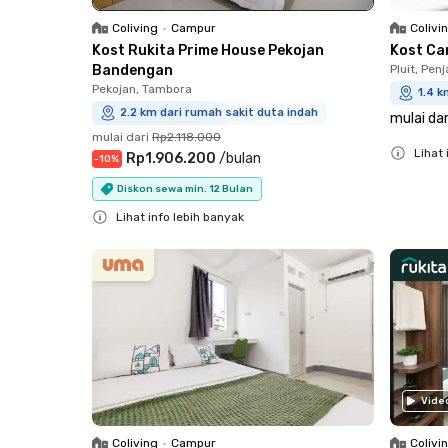
Colivi
Coliving
•
Campur
Kost Car
Kost Rukita Prime House Pekojan
Pluit, Pen
Bandengan
Pekojan, Tambora
1.4 k
2.2 km dari rumah sakit duta indah
mulai dar
mulai dari
Rp2.118.000
Lihat 
Rp1.906.200
/
bulan
-
10
%
Close
Diskon sewa min. 12 Bulan
Lihat info lebih banyak
Close
Vide
Coliving
•
Campur
Colivi