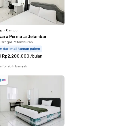
ng
•
Campur
kara Permata Jelambar
 Grogol Petamburan
km dari mall taman palem
i
Rp2.200.000
/
bulan
info lebih banyak