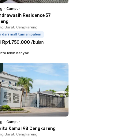
ng
•
Campur
ndrawasih Residence 57
reng
ng Barat, Cengkareng
m dari mall taman palem
i
Rp1.750.000
/
bulan
info lebih banyak
ng
•
Campur
kita Kamal 98 Cengkareng
ng Barat, Cengkareng