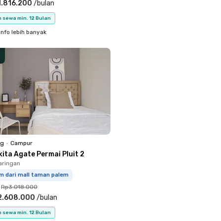
1.816.200
/
bulan
 sewa min. 12 Bulan
info lebih banyak
ng
•
Campur
ita Agate Permai Pluit 2
jaringan
km dari mall taman palem
Rp3.018.000
2.608.000
/
bulan
 sewa min. 12 Bulan