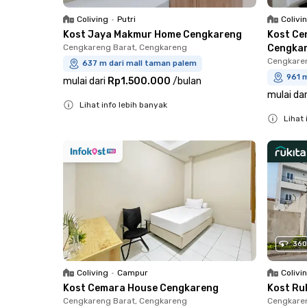
Coliving
•
Putri
Colivi
Kost Jaya Makmur Home Cengkareng
Kost Ce
Cengkareng Barat, Cengkareng
Cengka
Cengkare
637 m dari mall taman palem
961 
mulai dari
Rp1.500.000
/
bulan
mulai dar
Lihat info lebih banyak
Lihat 
Close
Close
360
Coliving
•
Campur
Colivi
Kost Cemara House Cengkareng
Kost Ru
Cengkareng Barat, Cengkareng
Cengkare