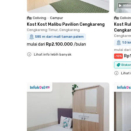
Vide
Coliving
•
Campur
Colivi
Kost Kost Malibu Pavilion Cengkareng
Kost Ru
Cengkareng Timur, Cengkareng
Cengka
Cengkare
585 m dari mall taman palem
1.0 k
mulai dari
Rp2.100.000
/
bulan
mulai dari
Lihat info lebih banyak
Rp1
-
10
%
Close
Diskon
Lihat 
Close