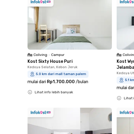
Coliving
•
Campur
Colivi
Kost Sixty House Puri
Kost Wy
Kedoya Selatan, Kebon Jeruk
Jelamb
Kedoya Ut
5.0 km dari mall taman palem
5.1 k
mulai dari
Rp1.700.000
/
bulan
mulai dar
Lihat info lebih banyak
Lihat 
Close
Close