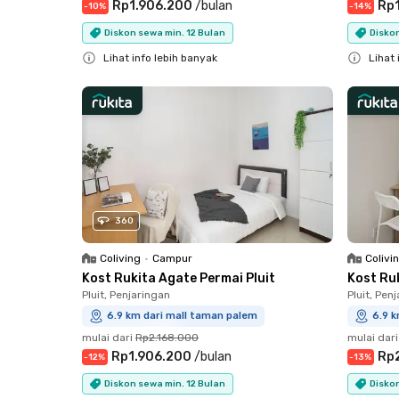
Rp1.906.200
/
bulan
Rp
-
10
%
-
14
%
Diskon sewa min. 12 Bulan
Diskon
Lihat info lebih banyak
Lihat 
Close
Close
360
Coliving
•
Campur
Colivi
Kost Rukita Agate Permai Pluit
Kost Ruk
Pluit, Penjaringan
Pluit, Pen
6.9 km dari mall taman palem
6.9 
mulai dari
Rp2.168.000
mulai dari
Rp1.906.200
/
bulan
Rp
-
12
%
-
13
%
Diskon sewa min. 12 Bulan
Diskon