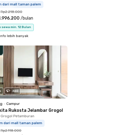
m dari mall taman palem
Rp2.218.000
1.996.200
/
bulan
 sewa min. 12 Bulan
info lebih banyak
o
360
ng
•
Campur
kita Rukosta Jelambar Grogol
 Grogol Petamburan
km dari mall taman palem
Rp2.118.000