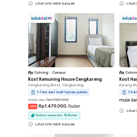
Lihat info lebih banyak
Lihat 
Close
Close
Coliving
•
Campur
Colivi
Kost Kemuning House Cengkareng
Kost Ha
Cengkareng Barat, Cengkareng
Karang Mu
1.7 km dari mall taman palem
7.0 k
mulai dari
Rp1.900.000
mulai dar
Rp1.479.000
/
bulan
-
22
%
Lihat 
Diskon sewa min. 12 Bulan
Close
Lihat info lebih banyak
Close