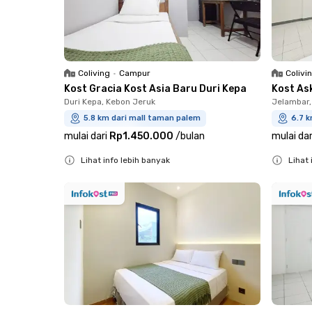
Coliving
•
Campur
Colivi
Kost Gracia Kost Asia Baru Duri Kepa
Kost As
Duri Kepa, Kebon Jeruk
Jelambar,
5.8 km dari mall taman palem
6.7 
mulai dari
Rp1.450.000
/
bulan
mulai dar
Lihat info lebih banyak
Lihat 
Close
Close