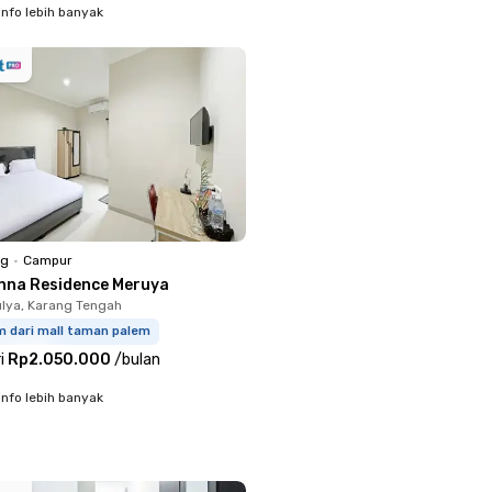
info lebih banyak
ng
•
Campur
nna Residence Meruya
lya, Karang Tengah
m dari mall taman palem
i
Rp2.050.000
/
bulan
info lebih banyak