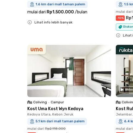
1.6 km dari mall taman palem
1.5 k
mulai dari
Rp1.500.000
/
bulan
mulai dari
Rp
-
10
%
Lihat info lebih banyak
Diskon
Close
Lihat 
Close
Vide
Coliving
•
Campur
Colivi
Kost Uma Kost Wyn Kedoya
Kost Ru
Kedoya Utara, Kebon Jeruk
Jelambar,
5.1 km dari mall taman palem
6.4 
mulai dari
Rp2.118.000
mulai dari