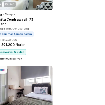
o
360
ng
•
Campur
kita Cendrawasih 73
reng
ng Barat, Cengkareng
m dari mall taman palem
Rp1.768.000
.591.200
/
bulan
 sewa min. 12 Bulan
info lebih banyak