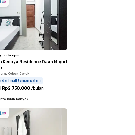
ng
•
Campur
n Kedoya Residence Daan Mogot
ar
ara, Kebon Jeruk
m dari mall taman palem
i
Rp2.750.000
/
bulan
info lebih banyak