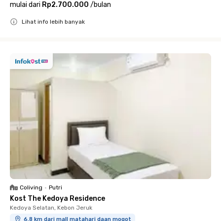
mulai dari
Rp2.700.000
/
bulan
Lihat info lebih banyak
Close
Coliving
•
Putri
Kost The Kedoya Residence
Kedoya Selatan, Kebon Jeruk
6.8 km dari mall matahari daan mogot