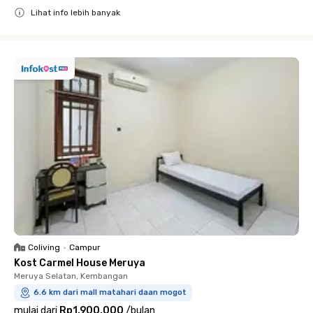
Lihat info lebih banyak
Close
Coliving
•
Campur
Kost Carmel House Meruya
Meruya Selatan, Kembangan
6.6 km dari mall matahari daan mogot
mulai dari
Rp1.900.000
/
bulan