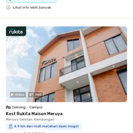
Lihat info lebih banyak
Close
Video
360
Coliving
•
Campur
Kost Rukita Maison Meruya
Meruya Selatan, Kembangan
6.9 km dari mall matahari daan mogot