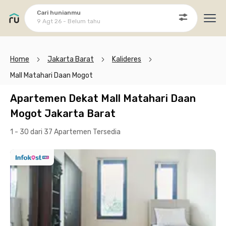
Cari hunianmu
9 Agt 26 - Belum tahu
Ope
Home
Jakarta Barat
Kalideres
Mall Matahari Daan Mogot
Apartemen Dekat Mall Matahari Daan
Mogot Jakarta Barat
1 - 30 dari 37 Apartemen
Tersedia