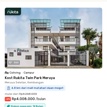
360
Coliving
•
Campur
Kost Rukita Twin Park Meruya
Meruya Selatan, Kembangan
6.8 km dari mall matahari daan mogot
mulai dari
Rp4.268.000
Rp4.008.000
/
bulan
-
6
%
Diskon sewa min. 12 Bulan