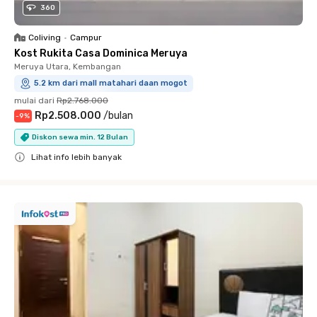
360
Coliving
•
Campur
Kost Rukita Casa Dominica Meruya
Meruya Utara, Kembangan
5.2 km dari mall matahari daan mogot
mulai dari
Rp2.768.000
Rp2.508.000
/
bulan
-
9
%
Diskon sewa min. 12 Bulan
Lihat info lebih banyak
Close