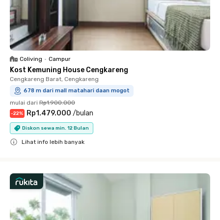
Coliving
•
Campur
Kost Kemuning House Cengkareng
Cengkareng Barat, Cengkareng
678 m dari mall matahari daan mogot
mulai dari
Rp1.900.000
Rp1.479.000
/
bulan
-
22
%
Diskon sewa min. 12 Bulan
Lihat info lebih banyak
Close