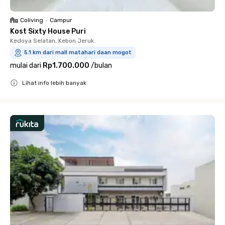
Coliving
•
Campur
Kost Sixty House Puri
Kedoya Selatan, Kebon Jeruk
5.1 km dari mall matahari daan mogot
mulai dari
Rp1.700.000
/
bulan
Lihat info lebih banyak
Close