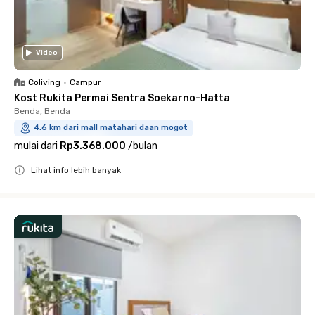
Video
Coliving
•
Campur
Kost Rukita Permai Sentra Soekarno-Hatta
Benda, Benda
4.6 km dari mall matahari daan mogot
mulai dari
Rp3.368.000
/
bulan
Lihat info lebih banyak
Close