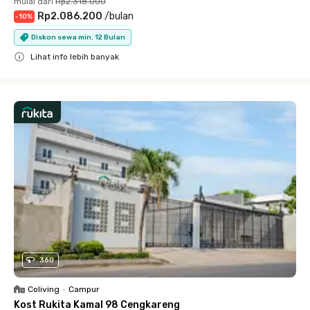
mulai dari
Rp2.318.000
Rp2.086.200
/
bulan
-
10
%
Diskon sewa min. 12 Bulan
Lihat info lebih banyak
Close
360
Coliving
•
Campur
Kost Rukita Kamal 98 Cengkareng