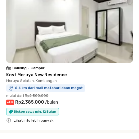
Coliving
•
Campur
Kost Meruya New Residence
Meruya Selatan, Kembangan
6.4 km dari mall matahari daan mogot
mulai dari
Rp2.500.000
Rp2.385.000
/
bulan
-
4
%
Diskon sewa min. 12 Bulan
Lihat info lebih banyak
Close