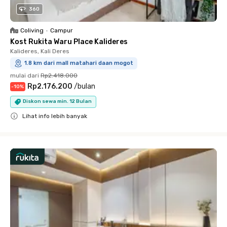
360
Coliving
•
Campur
Kost Rukita Waru Place Kalideres
Kalideres, Kali Deres
1.8 km dari mall matahari daan mogot
mulai dari
Rp2.418.000
Rp2.176.200
/
bulan
-
10
%
Diskon sewa min. 12 Bulan
Lihat info lebih banyak
Close