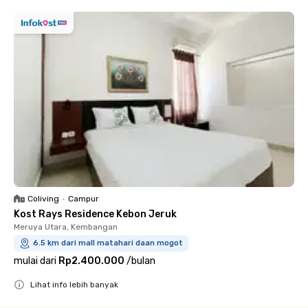
Coliving
•
Campur
Kost Rays Residence Kebon Jeruk
Meruya Utara, Kembangan
6.5 km dari mall matahari daan mogot
mulai dari
Rp2.400.000
/
bulan
Lihat info lebih banyak
Close