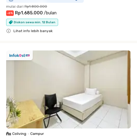
mulai dari
Rp1.800.000
Rp1.685.000
/
bulan
-
6
%
Diskon sewa min. 12 Bulan
Lihat info lebih banyak
Close
Coliving
•
Campur