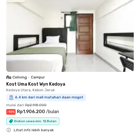
Coliving
•
Campur
Kost Uma Kost Wyn Kedoya
Kedoya Utara, Kebon Jeruk
6.4 km dari mall matahari daan mogot
mulai dari
Rp2.118.000
Rp1.906.200
/
bulan
-
10
%
Diskon sewa min. 12 Bulan
Lihat info lebih banyak
Close