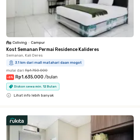
Coliving
•
Campur
Kost Semanan Permai Residence Kalideres
Semanan, Kali Deres
3.1 km dari mall matahari daan mogot
mulai dari
Rp1.750.000
Rp1.635.000
/
bulan
-
6
%
Diskon sewa min. 12 Bulan
Lihat info lebih banyak
Close