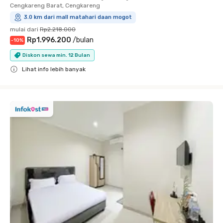
Cengkareng Barat, Cengkareng
3.0 km dari mall matahari daan mogot
mulai dari
Rp2.218.000
Rp1.996.200
/
bulan
-
10
%
Diskon sewa min. 12 Bulan
Lihat info lebih banyak
Close