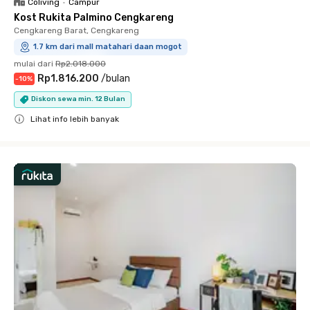
Coliving
•
Campur
Kost Rukita Palmino Cengkareng
Cengkareng Barat, Cengkareng
1.7 km dari mall matahari daan mogot
mulai dari
Rp2.018.000
Rp1.816.200
/
bulan
-
10
%
Diskon sewa min. 12 Bulan
Lihat info lebih banyak
Close