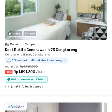
Video
360
Coliving
•
Campur
Kost Rukita Cendrawasih 73 Cengkareng
Cengkareng Barat, Cengkareng
1.3 km dari mall matahari daan mogot
mulai dari
Rp1.768.000
Rp1.591.200
/
bulan
-
10
%
Diskon sewa min. 12 Bulan
Lihat info lebih banyak
Close