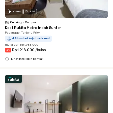
Video
360
Coliving
•
Campur
Kost Rukita Metro Indah Sunter
Papanggo, Tanjung Priok
4.8 km dari koja trade mall
mulai dari
Rp1.968.000
Rp1.918.000
/
bulan
-
2
%
Lihat info lebih banyak
Close