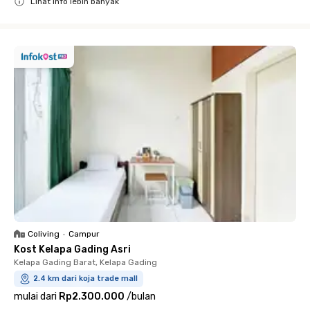
Lihat info lebih banyak
Close
Coliving
•
Campur
Kost Kelapa Gading Asri
Kelapa Gading Barat, Kelapa Gading
2.4 km dari koja trade mall
mulai dari
Rp2.300.000
/
bulan