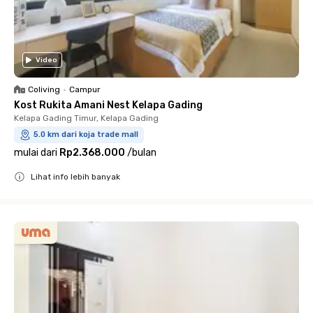
Video
Coliving
•
Campur
Kost Rukita Amani Nest Kelapa Gading
Kelapa Gading Timur, Kelapa Gading
5.0 km dari koja trade mall
mulai dari
Rp2.368.000
/
bulan
Lihat info lebih banyak
Close