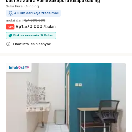
Kost Az Zahra Home Sukapura Kelapa Gading
Suka Pura, Cilincing
4.0 km dari koja trade mall
mulai dari
Rp1.800.000
Rp1.570.000
/
bulan
-
12
%
Diskon sewa min. 12 Bulan
Lihat info lebih banyak
Close