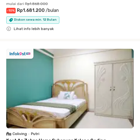
mulai dari
Rp1.868.000
Rp1.681.200
/
bulan
-
10
%
Diskon sewa min. 12 Bulan
Lihat info lebih banyak
Close
Coliving
•
Putri