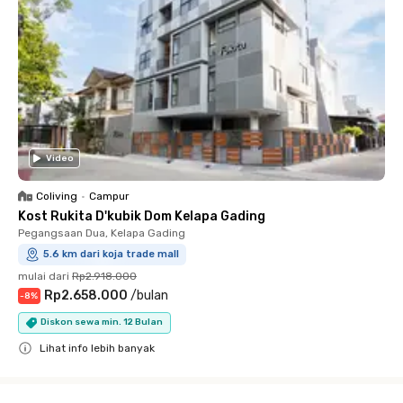
Video
Coliving
•
Campur
Kost Rukita D'kubik Dom Kelapa Gading
Pegangsaan Dua, Kelapa Gading
5.6 km dari koja trade mall
mulai dari
Rp2.918.000
Rp2.658.000
/
bulan
-
8
%
Diskon sewa min. 12 Bulan
Lihat info lebih banyak
Close