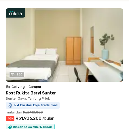
360
Coliving
•
Campur
Kost Rukita Beryl Sunter
Sunter Jaya, Tanjung Priok
6.4 km dari koja trade mall
mulai dari
Rp2.118.000
Rp1.906.200
/
bulan
-
10
%
Diskon sewa min. 12 Bulan