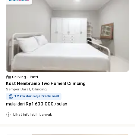
Coliving
•
Putri
Kost Membramo Two Home 8 Cilincing
Semper Barat, Cilincing
1.2 km dari koja trade mall
mulai dari
Rp1.600.000
/
bulan
Lihat info lebih banyak
Close