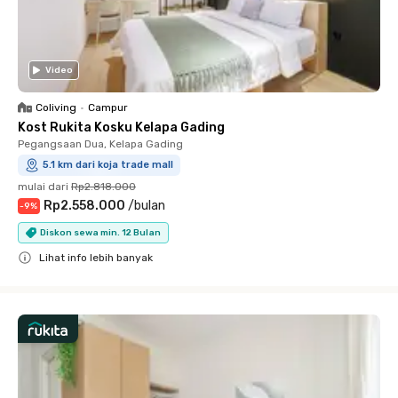
Video
Coliving
•
Campur
Kost Rukita Kosku Kelapa Gading
Pegangsaan Dua, Kelapa Gading
5.1 km dari koja trade mall
mulai dari
Rp2.818.000
Rp2.558.000
/
bulan
-
9
%
Diskon sewa min. 12 Bulan
Lihat info lebih banyak
Close