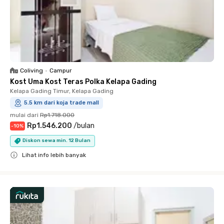
Coliving
•
Campur
Kost Uma Kost Teras Polka Kelapa Gading
Kelapa Gading Timur, Kelapa Gading
5.5 km dari koja trade mall
mulai dari
Rp1.718.000
Rp1.546.200
/
bulan
-
10
%
Diskon sewa min. 12 Bulan
Lihat info lebih banyak
Close