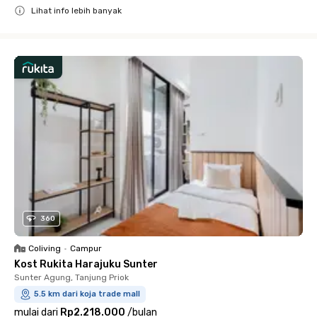
Lihat info lebih banyak
Close
360
Coliving
•
Campur
Kost Rukita Harajuku Sunter
Sunter Agung, Tanjung Priok
5.5 km dari koja trade mall
mulai dari
Rp2.218.000
/
bulan