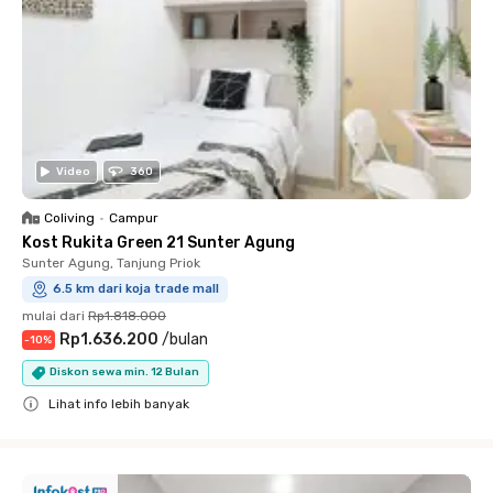
Video
360
Coliving
•
Campur
Kost Rukita Green 21 Sunter Agung
Sunter Agung, Tanjung Priok
6.5 km dari koja trade mall
mulai dari
Rp1.818.000
Rp1.636.200
/
bulan
-
10
%
Diskon sewa min. 12 Bulan
Lihat info lebih banyak
Close