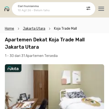
Cari hunianmu
10 Agt 26 - Belum tahu
Ope
Home
Jakarta Utara
Koja Trade Mall
Apartemen Dekat Koja Trade Mall
Jakarta Utara
1 - 30 dari 31 Apartemen
Tersedia