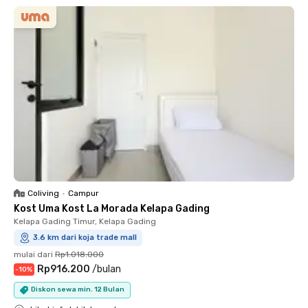
Coliving
•
Campur
Kost Uma Kost La Morada Kelapa Gading
Kelapa Gading Timur, Kelapa Gading
3.6 km dari koja trade mall
mulai dari
Rp1.018.000
Rp916.200
/
bulan
-
10
%
Diskon sewa min. 12 Bulan