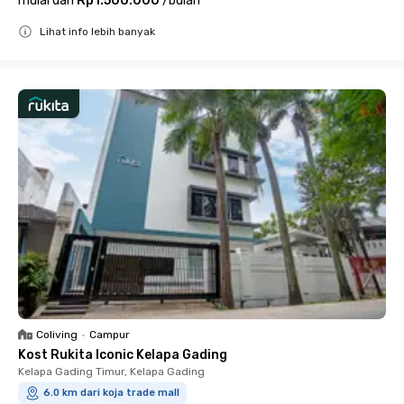
mulai dari
Rp1.500.000
/
bulan
Lihat info lebih banyak
Close
Coliving
•
Campur
Kost Rukita Iconic Kelapa Gading
Kelapa Gading Timur, Kelapa Gading
6.0 km dari koja trade mall