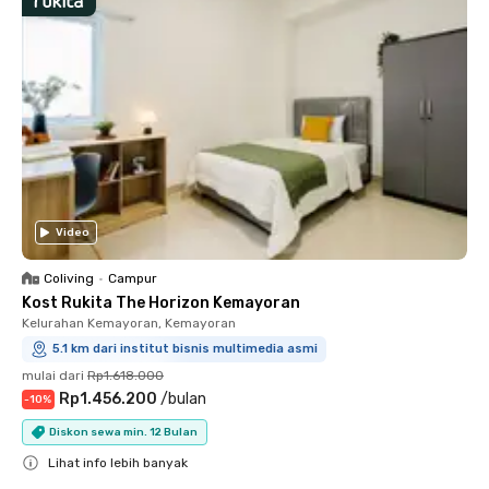
Video
Coliving
•
Campur
Kost Rukita The Horizon Kemayoran
Kelurahan Kemayoran, Kemayoran
5.1 km dari institut bisnis multimedia asmi
mulai dari
Rp1.618.000
Rp1.456.200
/
bulan
-
10
%
Diskon sewa min. 12 Bulan
Lihat info lebih banyak