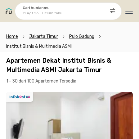
Cari hunianmu
11 Agt 26 - Belum tahu
Ope
Home
Jakarta Timur
Pulo Gadung
Institut Bisnis & Multimedia ASMI
Apartemen Dekat Institut Bisnis &
Multimedia ASMI Jakarta Timur
1 - 30 dari 100 Apartemen
Tersedia