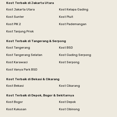
Kost Terbaik di Jakarta Utara
Kost Jakarta Utara
Kost Kelapa Gading
Kost Sunter
Kost Pluit
Kost PIK 2
Kost Pademangan
Kost Tanjung Priok
Kost Terbaik di Tangerang & Serpong
Kost Tangerang
Kost BSD
Kost Tangerang Selatan
Kost Gading Serpong
Kost Karawaci
Kost Serpong
Kost Vanya Park BSD
Kost Terbaik di Bekasi & Cikarang
Kost Bekasi
Kost Cikarang
Kost Terbaik di Depok, Bogor & Sekitarnya
Kost Bogor
Kost Depok
Kost Kukusan
Kost Cibinong