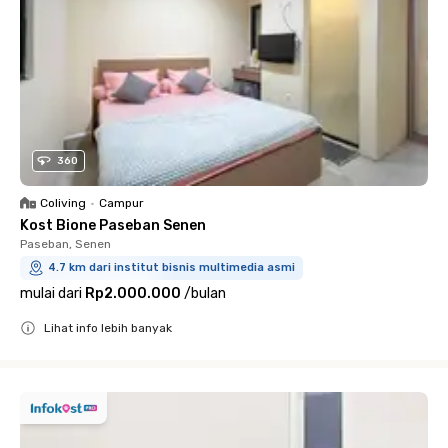
360
Coliving
•
Campur
Kost Bione Paseban Senen
Paseban, Senen
4.7 km dari institut bisnis multimedia asmi
mulai dari
Rp2.000.000
/
bulan
Lihat info lebih banyak
Close