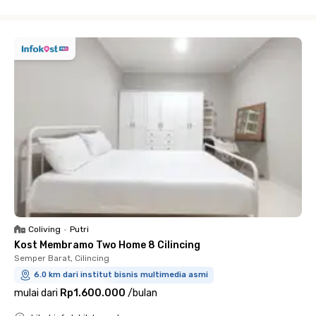
Close
Coliving
•
Putri
Kost Membramo Two Home 8 Cilincing
Semper Barat, Cilincing
6.0 km dari institut bisnis multimedia asmi
mulai dari
Rp1.600.000
/
bulan