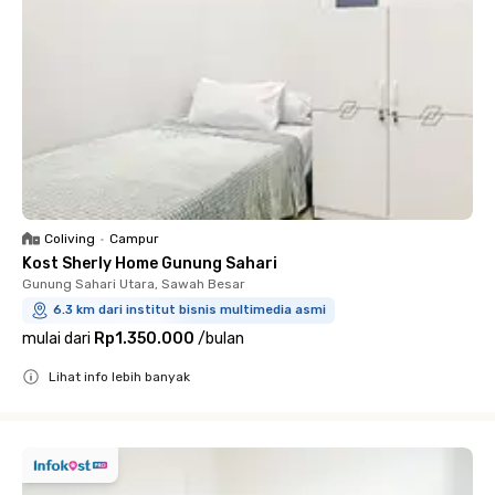
Coliving
•
Campur
Kost Sherly Home Gunung Sahari
Gunung Sahari Utara, Sawah Besar
6.3 km dari institut bisnis multimedia asmi
mulai dari
Rp1.350.000
/
bulan
Lihat info lebih banyak
Close