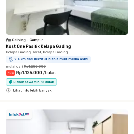
Coliving
•
Campur
Kost One Pasifik Kelapa Gading
Kelapa Gading Barat, Kelapa Gading
2.4 km dari institut bisnis multimedia asmi
mulai dari
Rp1.250.000
Rp1.125.000
/
bulan
-
10
%
Diskon sewa min. 12 Bulan
Lihat info lebih banyak
Close