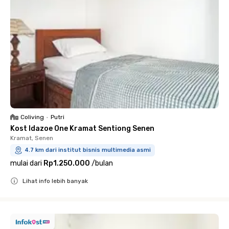
Coliving
•
Putri
Kost Idazoe One Kramat Sentiong Senen
Kramat, Senen
4.7 km dari institut bisnis multimedia asmi
mulai dari
Rp1.250.000
/
bulan
Lihat info lebih banyak
Close