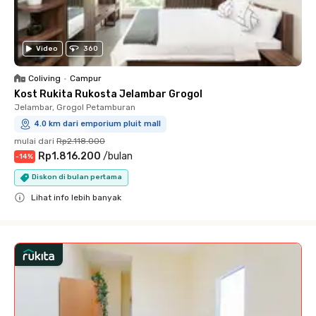
Video
360
Coliving
•
Campur
Kost Rukita Rukosta Jelambar Grogol
Jelambar, Grogol Petamburan
4.0 km dari emporium pluit mall
mulai dari
Rp2.118.000
Rp1.816.200
/
bulan
-
14
%
Diskon di bulan pertama
Lihat info lebih banyak
Close