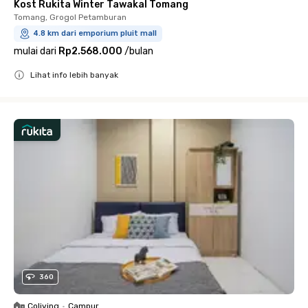
Kost Rukita Winter Tawakal Tomang
Tomang, Grogol Petamburan
4.8 km dari emporium pluit mall
mulai dari
Rp2.568.000
/
bulan
Lihat info lebih banyak
Close
360
Coliving
•
Campur