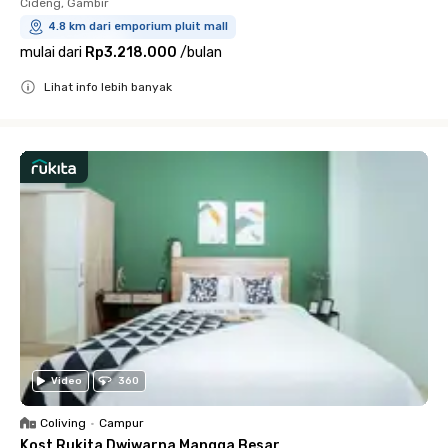
Cideng, Gambir
4.8 km dari emporium pluit mall
mulai dari
Rp3.218.000
/
bulan
Lihat info lebih banyak
Close
Video
360
Coliving
•
Campur
Kost Rukita Dwiwarna Mangga Besar