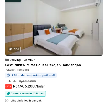
360
Coliving
•
Campur
Kost Rukita Prime House Pekojan Bandengan
Pekojan, Tambora
2.0 km dari emporium pluit mall
mulai dari
Rp2.118.000
Rp1.906.200
/
bulan
-
10
%
Diskon sewa min. 12 Bulan
Lihat info lebih banyak
Close