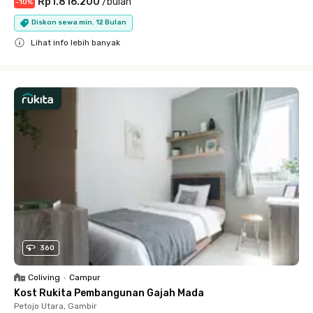
Rp1.816.200
/
bulan
-
10
%
Diskon sewa min. 12 Bulan
Lihat info lebih banyak
Close
360
Coliving
•
Campur
Kost Rukita Pembangunan Gajah Mada
Petojo Utara, Gambir