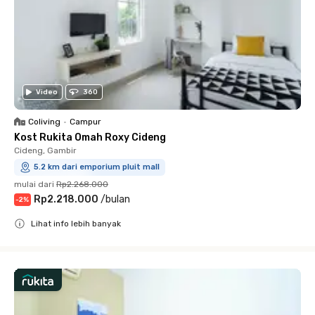
Video
360
Coliving
•
Campur
Kost Rukita Omah Roxy Cideng
Cideng, Gambir
5.2 km dari emporium pluit mall
mulai dari
Rp2.268.000
Rp2.218.000
/
bulan
-
2
%
Lihat info lebih banyak
Close