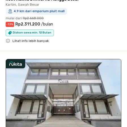
Kartini, Sawah Besar
4.9 km dari emporium pluit mall
mulai dari
Rp2.668.000
Rp2.311.200
/
bulan
-
13
%
Diskon sewa min. 12 Bulan
Lihat info lebih banyak
Close