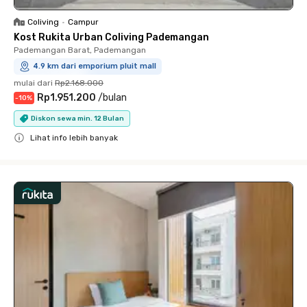
Coliving
•
Campur
Kost Rukita Urban Coliving Pademangan
Pademangan Barat, Pademangan
4.9 km dari emporium pluit mall
mulai dari
Rp2.168.000
Rp1.951.200
/
bulan
-
10
%
Diskon sewa min. 12 Bulan
Lihat info lebih banyak
Close