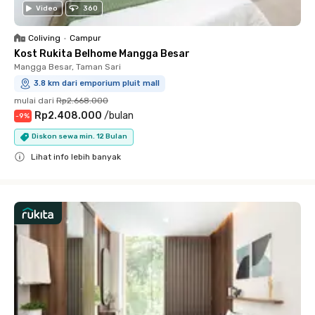
Video
360
Coliving
•
Campur
Kost Rukita Belhome Mangga Besar
Mangga Besar, Taman Sari
3.8 km dari emporium pluit mall
mulai dari
Rp2.668.000
Rp2.408.000
/
bulan
-
9
%
Diskon sewa min. 12 Bulan
Lihat info lebih banyak
Close