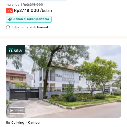
mulai dari
Rp2.218.000
Rp2.118.000
/
bulan
-
4
%
Diskon di bulan pertama
Lihat info lebih banyak
Close
Video
Coliving
•
Campur