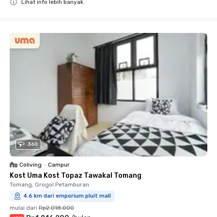
Lihat info lebih banyak
Close
360
Coliving
•
Campur
Kost Uma Kost Topaz Tawakal Tomang
Tomang, Grogol Petamburan
4.6 km dari emporium pluit mall
mulai dari
Rp2.018.000