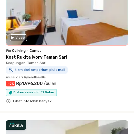
Video
Coliving
•
Campur
Kost Rukita Ivory Taman Sari
Keagungan, Taman Sari
4 km dari emporium pluit mall
mulai dari
Rp2.218.000
Rp1.996.200
/
bulan
-
10
%
Diskon sewa min. 12 Bulan
Lihat info lebih banyak
Close