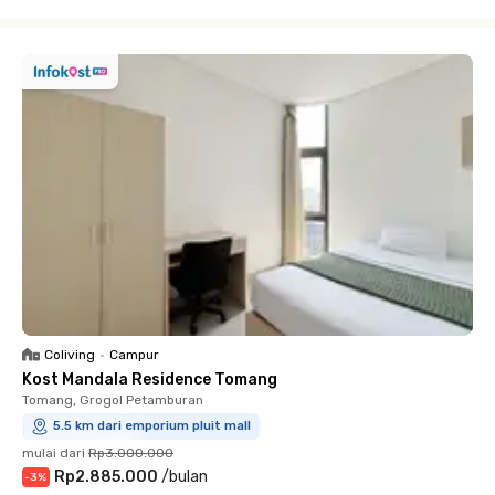
Close
Coliving
•
Campur
Kost Mandala Residence Tomang
Tomang, Grogol Petamburan
5.5 km dari emporium pluit mall
mulai dari
Rp3.000.000
Rp2.885.000
/
bulan
-
3
%