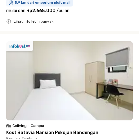
5.9 km dari emporium pluit mall
mulai dari
Rp2.668.000
/
bulan
Lihat info lebih banyak
Close
Coliving
•
Campur
Kost Batavia Mansion Pekojan Bandengan
Pekojan, Tambora