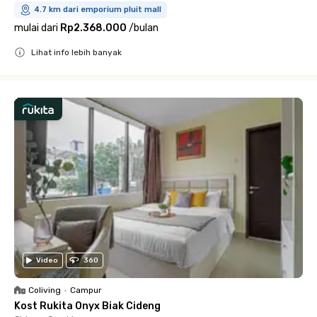
4.7 km dari emporium pluit mall
mulai dari
Rp2.368.000
/
bulan
Lihat info lebih banyak
Close
Video
360
Coliving
•
Campur
Kost Rukita Onyx Biak Cideng