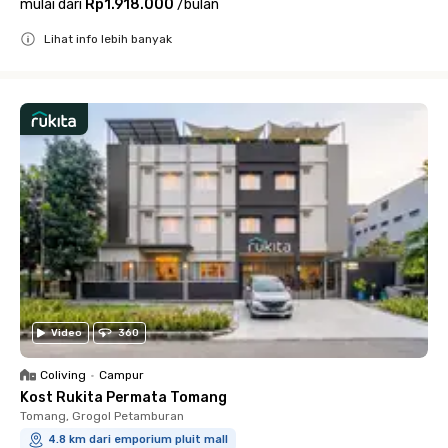
mulai dari
Rp1.918.000
/
bulan
Lihat info lebih banyak
Close
Video
360
Coliving
•
Campur
Kost Rukita Permata Tomang
Tomang, Grogol Petamburan
4.8 km dari emporium pluit mall