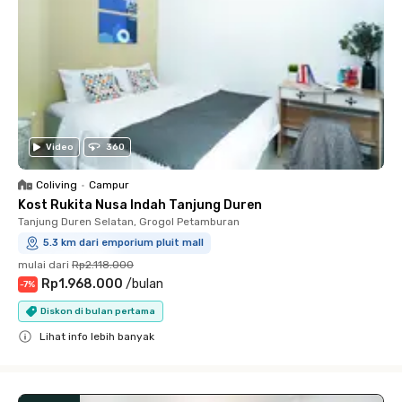
Video
360
Coliving
•
Campur
Kost Rukita Nusa Indah Tanjung Duren
Tanjung Duren Selatan, Grogol Petamburan
5.3 km dari emporium pluit mall
mulai dari
Rp2.118.000
Rp1.968.000
/
bulan
-
7
%
Diskon di bulan pertama
Lihat info lebih banyak
Close