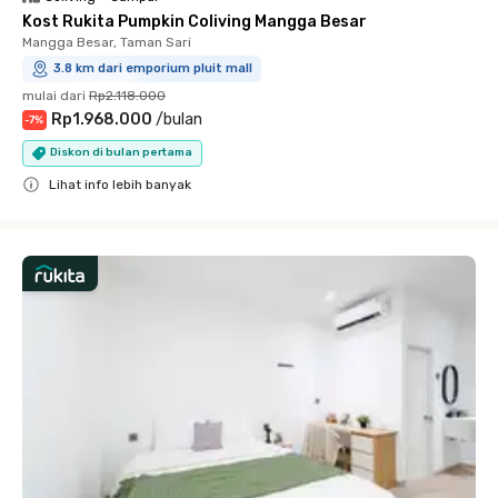
Kost Rukita Pumpkin Coliving Mangga Besar
Mangga Besar, Taman Sari
3.8 km dari emporium pluit mall
mulai dari
Rp2.118.000
Rp1.968.000
/
bulan
-
7
%
Diskon di bulan pertama
Lihat info lebih banyak
Close