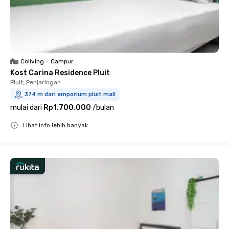
Coliving
•
Campur
Kost Carina Residence Pluit
Pluit, Penjaringan
374 m dari emporium pluit mall
mulai dari
Rp1.700.000
/
bulan
Lihat info lebih banyak
Close