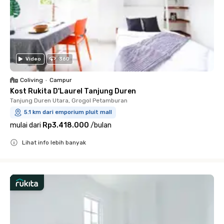
Video
360
Coliving
•
Campur
Kost Rukita D'Laurel Tanjung Duren
Tanjung Duren Utara, Grogol Petamburan
5.1 km dari emporium pluit mall
mulai dari
Rp3.418.000
/
bulan
Lihat info lebih banyak
Close