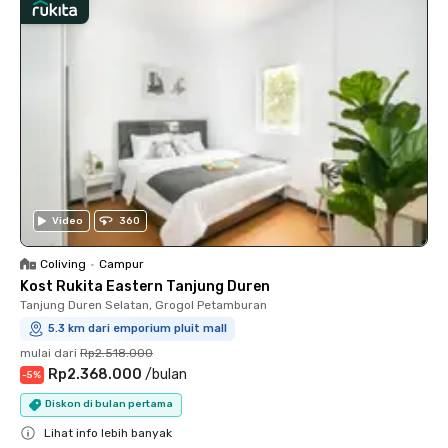
Video
360
Coliving
•
Campur
Kost Rukita Eastern Tanjung Duren
Tanjung Duren Selatan, Grogol Petamburan
5.3 km dari emporium pluit mall
mulai dari
Rp2.518.000
Rp2.368.000
/
bulan
-
5
%
Diskon di bulan pertama
Lihat info lebih banyak