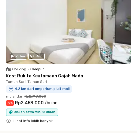
Video
360
Coliving
•
Campur
Kost Rukita Keutamaan Gajah Mada
Taman Sari, Taman Sari
4.2 km dari emporium pluit mall
mulai dari
Rp2.718.000
Rp2.458.000
/
bulan
-
9
%
Diskon sewa min. 12 Bulan
Lihat info lebih banyak
Close