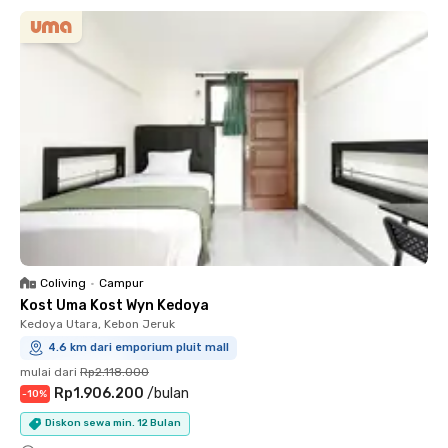
Coliving
•
Campur
Kost Uma Kost Wyn Kedoya
Kedoya Utara, Kebon Jeruk
4.6 km dari emporium pluit mall
mulai dari
Rp2.118.000
Rp1.906.200
/
bulan
-
10
%
Diskon sewa min. 12 Bulan