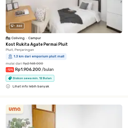
360
Coliving
•
Campur
Kost Rukita Agate Permai Pluit
Pluit, Penjaringan
1.3 km dari emporium pluit mall
mulai dari
Rp2.168.000
Rp1.906.200
/
bulan
-
12
%
Diskon sewa min. 12 Bulan
Lihat info lebih banyak
Close