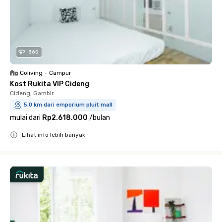
360
Coliving
•
Campur
Kost Rukita VIP Cideng
Cideng, Gambir
5.0 km dari emporium pluit mall
mulai dari
Rp2.618.000
/
bulan
Lihat info lebih banyak
Close