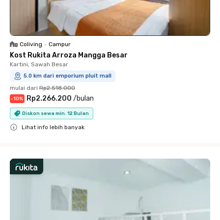
Coliving
•
Campur
Kost Rukita Arroza Mangga Besar
Kartini, Sawah Besar
5.0 km dari emporium pluit mall
mulai dari
Rp2.518.000
Rp2.266.200
/
bulan
-
10
%
Diskon sewa min. 12 Bulan
Lihat info lebih banyak
Close