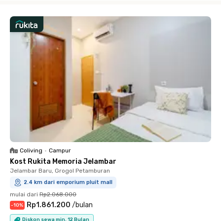
Coliving
•
Campur
Kost Rukita Memoria Jelambar
Jelambar Baru, Grogol Petamburan
2.4 km dari emporium pluit mall
mulai dari
Rp2.068.000
Rp1.861.200
/
bulan
-
10
%
Diskon sewa min. 12 Bulan