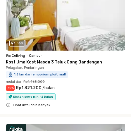
360
Coliving
•
Campur
Kost Uma Kost Masda 3 Teluk Gong Bandengan
Pejagalan, Penjaringan
1.3 km dari emporium pluit mall
mulai dari
Rp1.468.000
Rp1.321.200
/
bulan
-
10
%
Diskon sewa min. 12 Bulan
Lihat info lebih banyak
Close