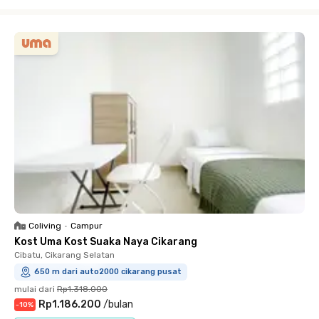
Close
Coliving
•
Campur
Kost Uma Kost Suaka Naya Cikarang
Cibatu, Cikarang Selatan
650 m dari auto2000 cikarang pusat
mulai dari
Rp1.318.000
Rp1.186.200
/
bulan
-
10
%