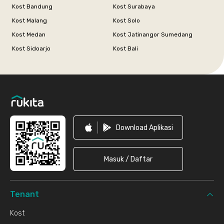
Kost Bandung
Kost Surabaya
Kost Malang
Kost Solo
Kost Medan
Kost Jatinangor Sumedang
Kost Sidoarjo
Kost Bali
Footer
Download Aplikasi
Masuk / Daftar
Tenant
Kost