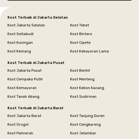
Kost Terbaik di Jakarta Selatan
Kost Jakarta Selatan
Kost Tebet
Kost Setiabudi
Kost Bintaro
Kost Kuningan
Kost Cipete
Kost Kemang
Kost Kebayoran Lama
Kost Terbaik di Jakarta Pusat
Kost Jakarta Pusat
Kost Benhil
Kost Cempaka Putih
Kost Menteng
Kost Kemayoran
Kost Kebon Kacang
Kost Tanah Abang
Kost Sudirman
Kost Terbaik di Jakarta Barat
Kost Jakarta Barat
Kost Tanjung Duren
Kost Grogol
Kost Cengkareng
Kost Palmerah
Kost Jelambar