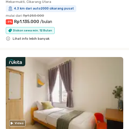
Mekarmukti, Cikarang Utara
4.3 km dari auto2000 cikarang pusat
mulai dari
Rp1.250.000
Rp1.135.000
/
bulan
-
9
%
Diskon sewa min. 12 Bulan
Lihat info lebih banyak
Close
Video