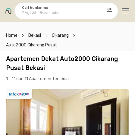
Cari hunianmu
7 Agt 26 - Belum tahu
Ope
Home
Bekasi
Cikarang
Auto2000 Cikarang Pusat
Apartemen Dekat Auto2000 Cikarang
Pusat Bekasi
1 - 11 dari 11 Apartemen
Tersedia