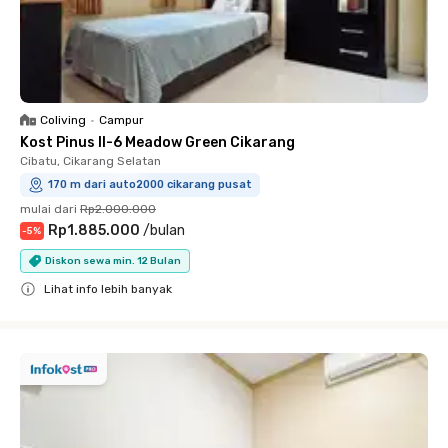
Coliving
•
Campur
Kost Pinus II-6 Meadow Green Cikarang
Cibatu, Cikarang Selatan
170 m dari auto2000 cikarang pusat
mulai dari
Rp2.000.000
Rp1.885.000
/
bulan
-
5
%
Diskon sewa min. 12 Bulan
Lihat info lebih banyak
Close