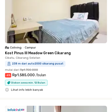
Coliving
•
Campur
Kost Pinus III Meadow Green Cikarang
Cibatu, Cikarang Selatan
238 m dari auto2000 cikarang pusat
mulai dari
Rp1.700.000
Rp1.585.000
/
bulan
-
6
%
Diskon sewa min. 12 Bulan
Lihat info lebih banyak
Close