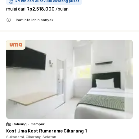
3.9 km dari auto2000 cikarang pusat
mulai dari
Rp2.518.000
/
bulan
Lihat info lebih banyak
Close
Coliving
•
Campur
Kost Uma Kost Rumarame Cikarang 1
Sukadami, Cikarang Selatan