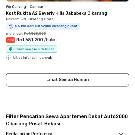
Coliving
•
Campur
Kost Rukita A2 Beverly Hills Jababeka Cikarang
Mekarmukti, Cikarang Utara
4.6 km dari auto2000 cikarang pusat
mulai dari
Rp1.868.000
Rp1.681.200
/
bulan
-
10
%
Diskon sewa min. 12 Bulan
Lihat info lebih banyak
Close
Lihat Semua Hunian
Filter Pencarian Sewa Apartemen Dekat Auto2000
Cikarang Pusat Bekasi
Berdasarkan Preferensi