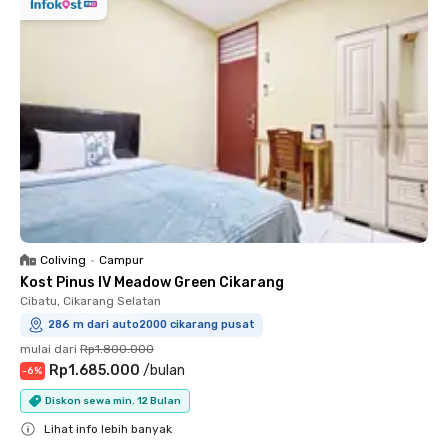
Coliving
•
Campur
Kost Pinus IV Meadow Green Cikarang
Cibatu, Cikarang Selatan
286 m dari auto2000 cikarang pusat
mulai dari
Rp1.800.000
Rp1.685.000
/
bulan
-
6
%
Diskon sewa min. 12 Bulan
Lihat info lebih banyak