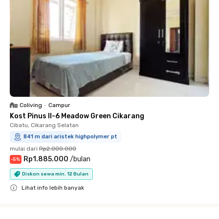
Coliving
•
Campur
Kost Pinus II-6 Meadow Green Cikarang
Cibatu, Cikarang Selatan
841 m dari aristek highpolymer pt
mulai dari
Rp2.000.000
Rp1.885.000
/
bulan
-
5
%
Diskon sewa min. 12 Bulan
Lihat info lebih banyak
Close