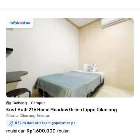
Close
Coliving
•
Campur
Kost Budi 216 Home Meadow Green Lippo Cikarang
Cibatu, Cikarang Selatan
872 m dari aristek highpolymer pt
mulai dari
Rp1.600.000
/
bulan