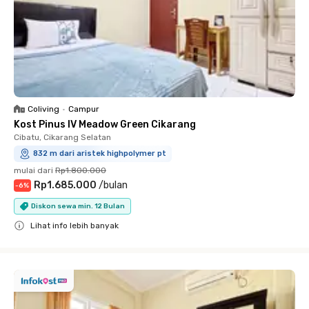
Coliving
•
Campur
Kost Pinus IV Meadow Green Cikarang
Cibatu, Cikarang Selatan
832 m dari aristek highpolymer pt
mulai dari
Rp1.800.000
Rp1.685.000
/
bulan
-
6
%
Diskon sewa min. 12 Bulan
Lihat info lebih banyak
Close