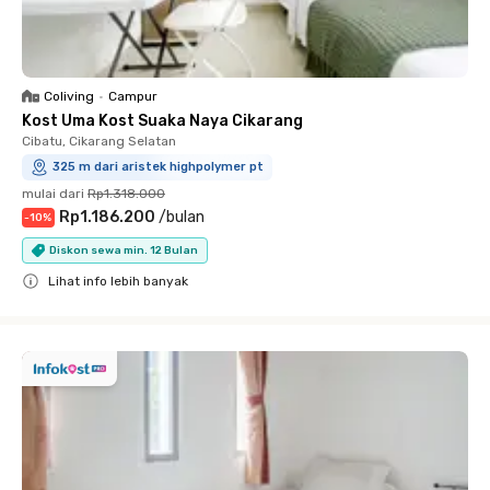
Coliving
•
Campur
Kost Uma Kost Suaka Naya Cikarang
Cibatu, Cikarang Selatan
325 m dari aristek highpolymer pt
mulai dari
Rp1.318.000
Rp1.186.200
/
bulan
-
10
%
Diskon sewa min. 12 Bulan
Lihat info lebih banyak
Close