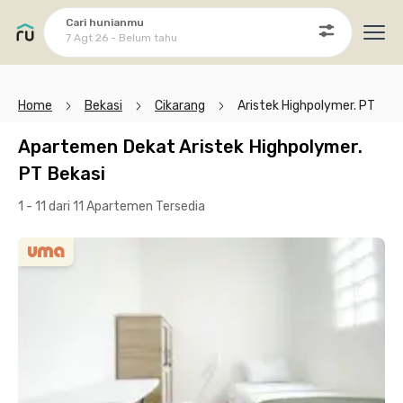
Cari hunianmu
7 Agt 26 - Belum tahu
Ope
Home
Bekasi
Cikarang
Aristek Highpolymer. PT
Apartemen Dekat Aristek Highpolymer.
PT Bekasi
1 - 11 dari 11 Apartemen
Tersedia