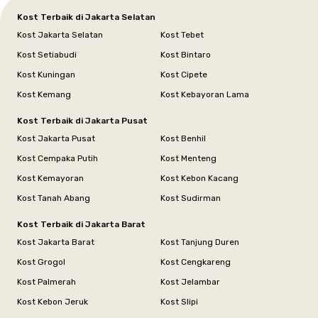
Kost Terbaik di Jakarta Selatan
Kost Jakarta Selatan
Kost Tebet
Kost Setiabudi
Kost Bintaro
Kost Kuningan
Kost Cipete
Kost Kemang
Kost Kebayoran Lama
Kost Terbaik di Jakarta Pusat
Kost Jakarta Pusat
Kost Benhil
Kost Cempaka Putih
Kost Menteng
Kost Kemayoran
Kost Kebon Kacang
Kost Tanah Abang
Kost Sudirman
Kost Terbaik di Jakarta Barat
Kost Jakarta Barat
Kost Tanjung Duren
Kost Grogol
Kost Cengkareng
Kost Palmerah
Kost Jelambar
Kost Kebon Jeruk
Kost Slipi