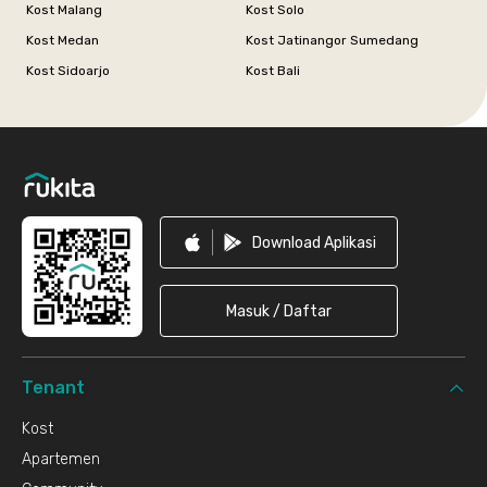
Kost Malang
Kost Solo
Kost Medan
Kost Jatinangor Sumedang
Kost Sidoarjo
Kost Bali
Footer
Download Aplikasi
Masuk / Daftar
Tenant
Kost
Apartemen