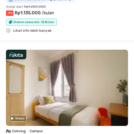
mulai dari
Rp1.250.000
Rp1.135.000
/
bulan
-
9
%
Diskon sewa min. 12 Bulan
Lihat info lebih banyak
Close
Video
Coliving
•
Campur