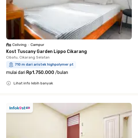
Coliving
•
Campur
Kost Tuscany Garden Lippo Cikarang
Cibatu, Cikarang Selatan
710 m dari aristek highpolymer pt
mulai dari
Rp1.750.000
/
bulan
Lihat info lebih banyak
Close