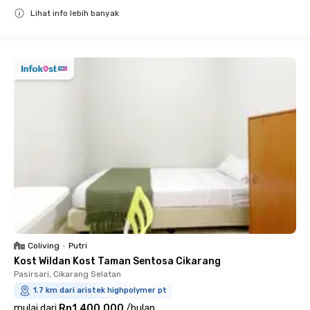
Lihat info lebih banyak
Close
Coliving
•
Putri
Kost Wildan Kost Taman Sentosa Cikarang
Pasirsari, Cikarang Selatan
1.7 km dari aristek highpolymer pt
mulai dari
Rp1.400.000
/
bulan