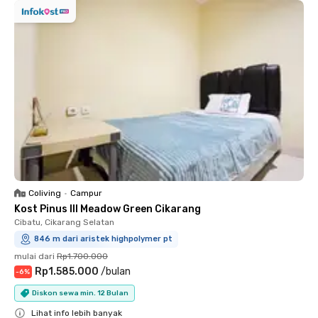
Coliving
•
Campur
Kost Pinus III Meadow Green Cikarang
Cibatu, Cikarang Selatan
846 m dari aristek highpolymer pt
mulai dari
Rp1.700.000
Rp1.585.000
/
bulan
-
6
%
Diskon sewa min. 12 Bulan
Lihat info lebih banyak