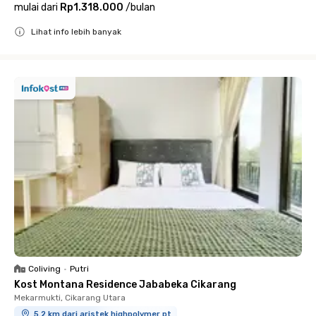
mulai dari
Rp1.318.000
/
bulan
Lihat info lebih banyak
Close
Coliving
•
Putri
Kost Montana Residence Jababeka Cikarang
Mekarmukti, Cikarang Utara
5.2 km dari aristek highpolymer pt