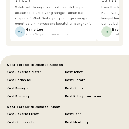
⭐⭐⭐⭐⭐
⭐⭐⭐⭐⭐
Salah satu keunggulan terbesar di tempat ini
I say thankyou s
adalah tim Rukita yang sangat ramah dan
Bulan yang super happy! banyak tem
responsif. Mbak Siska yang bertugas sangat
kumpul bareng mak
cepat dalam merespons kebutuhan penghuni.
semua bahagia ad
Ketika saya meminta keset karena sempat
mgkn saran dari air aja & kebersihan lebih di
Mario Lee
Ravena
ML
R
Rukita Satya Inn Harapan Indah
Rukita Dimi
terpeleset, permintaan tersebut langsung
tingkatka
dipenuhi dengan cepat. Terima kasih Mbak
Siska.
Kost Terbaik di Jakarta Selatan
Kost Jakarta Selatan
Kost Tebet
Kost Setiabudi
Kost Bintaro
Kost Kuningan
Kost Cipete
Kost Kemang
Kost Kebayoran Lama
Kost Terbaik di Jakarta Pusat
Kost Jakarta Pusat
Kost Benhil
Kost Cempaka Putih
Kost Menteng