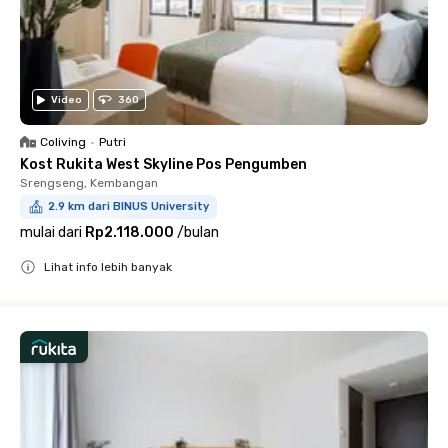
Video
360
Coliving
•
Putri
Kost Rukita West Skyline Pos Pengumben
Srengseng, Kembangan
2.9 km dari BINUS University
mulai dari
Rp2.118.000
/
bulan
Lihat info lebih banyak
Close