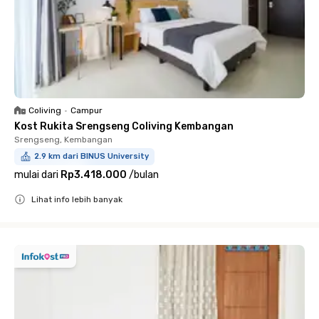
Coliving
•
Campur
Kost Rukita Srengseng Coliving Kembangan
Srengseng, Kembangan
2.9 km dari BINUS University
mulai dari
Rp3.418.000
/
bulan
Lihat info lebih banyak
Close