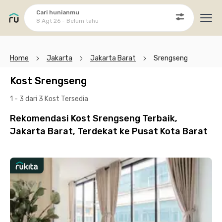
Cari hunianmu
8 Agt 26 - Belum tahu
Ope
Home
Jakarta
Jakarta Barat
Srengseng
Kost Srengseng
1 - 3 dari 3 Kost
Tersedia
Rekomendasi Kost Srengseng Terbaik,
Jakarta Barat, Terdekat ke Pusat Kota Barat