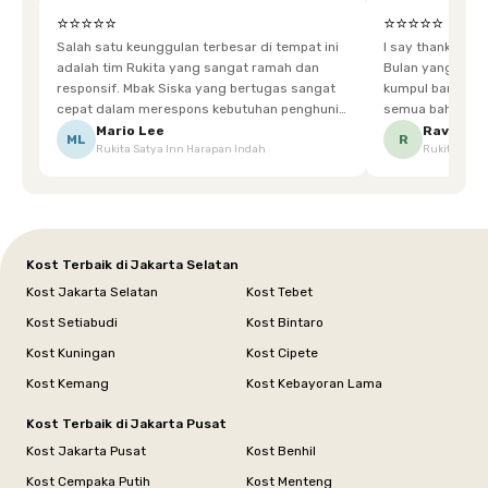
⭐⭐⭐⭐⭐
⭐⭐⭐⭐⭐
Salah satu keunggulan terbesar di tempat ini
I say thankyou s
adalah tim Rukita yang sangat ramah dan
Bulan yang super happy! banyak tem
responsif. Mbak Siska yang bertugas sangat
kumpul bareng mak
cepat dalam merespons kebutuhan penghuni.
semua bahagia ad
Ketika saya meminta keset karena sempat
mgkn saran dari air aja & kebersihan lebih di
Mario Lee
Ravena
ML
R
Rukita Satya Inn Harapan Indah
Rukita Dimi
terpeleset, permintaan tersebut langsung
tingkatka
dipenuhi dengan cepat. Terima kasih Mbak
Siska.
Kost Terbaik di Jakarta Selatan
Kost Jakarta Selatan
Kost Tebet
Kost Setiabudi
Kost Bintaro
Kost Kuningan
Kost Cipete
Kost Kemang
Kost Kebayoran Lama
Kost Terbaik di Jakarta Pusat
Kost Jakarta Pusat
Kost Benhil
Kost Cempaka Putih
Kost Menteng