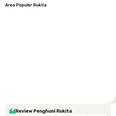
Area Populer Rukita
Grogol
Kebon
Kuningan
Petamburan
Menteng
Jeruk
Bandung
Surabaya
Malang
Solo
Karawaci
Jakarta
Jakarta
Jakarta
Jakarta
Jawa
Jawa
Jawa
Jawa
Selatan
Barat
Tangerang
Pusat
Barat
Barat
Timur
Timur
Tengah
Setiabudi
Cilandak
Depok
Kemanggisan
Semarang
Medan
Tangerang
Bali
Yogyakarta
Jakarta
Jakarta
Jawa
Jakarta
Jawa
Sumatera
Selatan
Banten
Selatan
Barat
Barat
Bali
Yogyakarta
Tengah
Utara
Review Penghuni Rukita