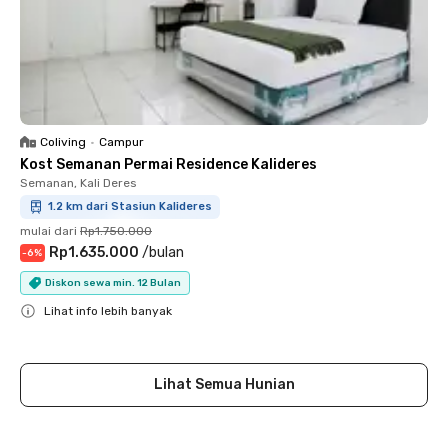
Coliving
•
Campur
Kost Semanan Permai Residence Kalideres
Semanan, Kali Deres
1.2 km dari Stasiun Kalideres
mulai dari
Rp1.750.000
Rp1.635.000
/
bulan
-
6
%
Diskon sewa min. 12 Bulan
Lihat info lebih banyak
Close
Lihat Semua Hunian