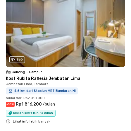
360
Coliving
•
Campur
Kost Rukita Raflesia Jembatan Lima
Jembatan Lima, Tambora
4.6 km dari Stasiun MRT Bundaran HI
mulai dari
Rp2.018.000
Rp1.816.200
/
bulan
-
10
%
Diskon sewa min. 12 Bulan
Lihat info lebih banyak
Close