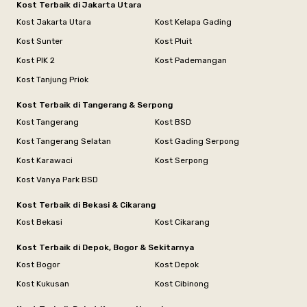
Kost Terbaik di Jakarta Utara
Kost Jakarta Utara
Kost Kelapa Gading
Kost Sunter
Kost Pluit
Kost PIK 2
Kost Pademangan
Kost Tanjung Priok
Kost Terbaik di Tangerang & Serpong
Kost Tangerang
Kost BSD
Kost Tangerang Selatan
Kost Gading Serpong
Kost Karawaci
Kost Serpong
Kost Vanya Park BSD
Kost Terbaik di Bekasi & Cikarang
Kost Bekasi
Kost Cikarang
Kost Terbaik di Depok, Bogor & Sekitarnya
Kost Bogor
Kost Depok
Kost Kukusan
Kost Cibinong