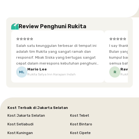
Review Penghuni Rukita
⭐⭐⭐⭐⭐
⭐⭐⭐⭐⭐
Salah satu keunggulan terbesar di tempat ini
I say thankyou s
adalah tim Rukita yang sangat ramah dan
Bulan yang super happy! banyak tem
responsif. Mbak Siska yang bertugas sangat
kumpul bareng mak
cepat dalam merespons kebutuhan penghuni.
semua bahagia ad
Ketika saya meminta keset karena sempat
mgkn saran dari air aja & kebersihan lebih di
Mario Lee
Ravena
ML
R
Rukita Satya Inn Harapan Indah
Rukita Dimi
terpeleset, permintaan tersebut langsung
tingkatka
dipenuhi dengan cepat. Terima kasih Mbak
Siska.
Kost Terbaik di Jakarta Selatan
Kost Jakarta Selatan
Kost Tebet
Kost Setiabudi
Kost Bintaro
Kost Kuningan
Kost Cipete