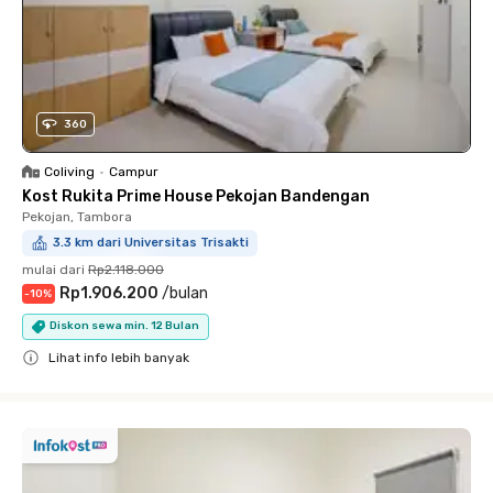
360
Coliving
•
Campur
Kost Rukita Prime House Pekojan Bandengan
Pekojan, Tambora
3.3 km dari Universitas Trisakti
mulai dari
Rp2.118.000
Rp1.906.200
/
bulan
-
10
%
Diskon sewa min. 12 Bulan
Lihat info lebih banyak
Close