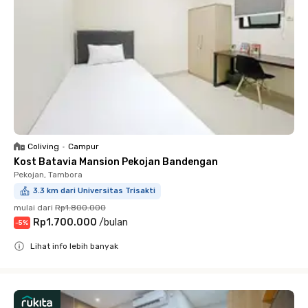
Coliving
•
Campur
Kost Batavia Mansion Pekojan Bandengan
Pekojan, Tambora
3.3 km dari Universitas Trisakti
mulai dari
Rp1.800.000
Rp1.700.000
/
bulan
-
5
%
Lihat info lebih banyak
Close