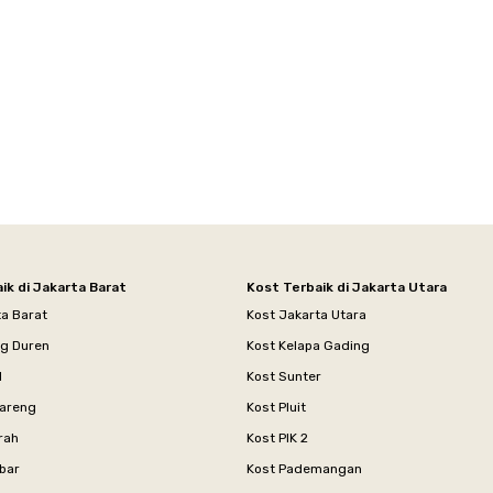
ik di Jakarta Barat
Kost Terbaik di Jakarta Utara
ta Barat
Kost Jakarta Utara
ng Duren
Kost Kelapa Gading
l
Kost Sunter
areng
Kost Pluit
rah
Kost PIK 2
bar
Kost Pademangan