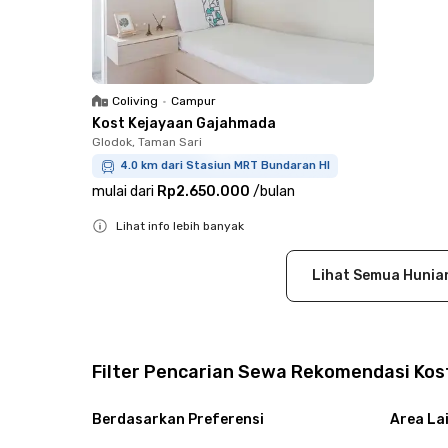
Coliving
•
Campur
Kost Kejayaan Gajahmada
Glodok, Taman Sari
4.0 km dari Stasiun MRT Bundaran HI
mulai dari
Rp2.650.000
/
bulan
Lihat info lebih banyak
Close
Lihat Semua Hunia
Filter Pencarian Sewa Rekomendasi Kost
Berdasarkan Preferensi
Area La