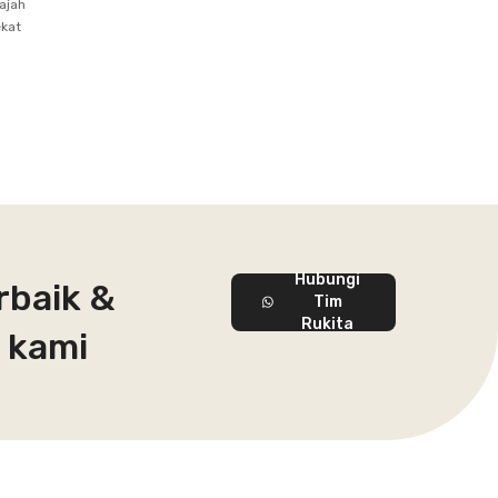
ajah
ekat
Hubungi
rbaik &
Tim
Rukita
 kami