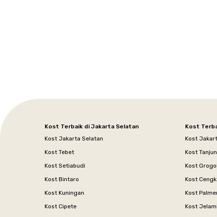
Setiabudi
Cilandak
Depok
Kemanggisan
Semarang
Medan
Tangerang
Bali
Yogyakarta
Jakarta
Jakarta
Jawa
Jakarta
Jawa
Sumatera
Selatan
Banten
Selatan
Barat
Barat
Bali
Yogyakarta
Tengah
Utara
Kost Terbaik di Jakarta Selatan
Kost Terba
Kost Jakarta Selatan
Kost Jakar
Kost Tebet
Kost Tanju
Kost Setiabudi
Kost Grogo
Kost Bintaro
Kost Cengk
Kost Kuningan
Kost Palme
Kost Cipete
Kost Jelam