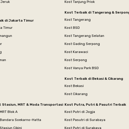
 Jeruk
Kost Tanjung Priok
Kost Terbaik di Tangerang & Serpon
Kost Tangerang
ik di Jakarta Timur
ta Timur
Kost BSD
mangun
Kost Tangerang Selatan
ur
Kost Gading Serpong
g
Kost Karawaci
aman
Kost Serpong
Kost Vanya Park BSD
Kost Terbaik di Bekasi & Cikarang
Kost Bekasi
Kost Cikarang
t Stasiun, MRT & Moda Transportasi
Kost Putra, Putri & Pasutri Terbaik
 MRT Blok A
Kost Putri di Jogja
 Bandara Soekarno-Hatta
Kost Pasutri di Surabaya
Stasiun Cikini
Kost Putri di Surabaya