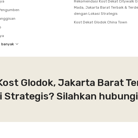
oya
Rekomendasi Kost Dekat Citywalk G
Mada, Jakarta Barat Terbaik & Terd
 Pengumben
dengan Lokasi Strategis
anggisan
Kost Dekat Glodok China Town
o
uya
h banyak
Kost Glodok, Jakarta Barat Te
 Strategis? Silahkan hubungi