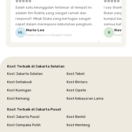
⭐⭐⭐⭐⭐
⭐⭐⭐⭐⭐
Salah satu keunggulan terbesar di tempat ini
I say thankyou s
adalah tim Rukita yang sangat ramah dan
Bulan yang super happy! banyak tem
responsif. Mbak Siska yang bertugas sangat
kumpul bareng mak
cepat dalam merespons kebutuhan penghuni.
semua bahagia ad
Ketika saya meminta keset karena sempat
mgkn saran dari air aja & kebersihan lebih di
Mario Lee
Ravena
ML
R
Rukita Satya Inn Harapan Indah
Rukita Dimi
terpeleset, permintaan tersebut langsung
tingkatka
dipenuhi dengan cepat. Terima kasih Mbak
Siska.
Kost Terbaik di Jakarta Selatan
Kost Jakarta Selatan
Kost Tebet
Kost Setiabudi
Kost Bintaro
Kost Kuningan
Kost Cipete
Kost Kemang
Kost Kebayoran Lama
Kost Terbaik di Jakarta Pusat
Kost Jakarta Pusat
Kost Benhil
Kost Cempaka Putih
Kost Menteng