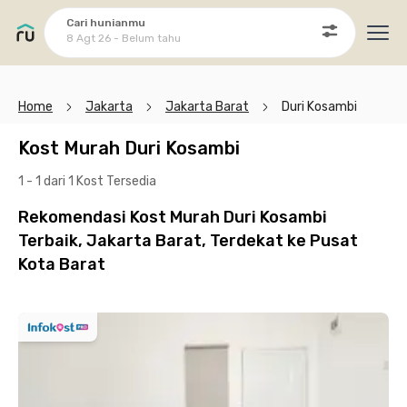
Cari hunianmu
8 Agt 26 - Belum tahu
Ope
Home
Jakarta
Jakarta Barat
Duri Kosambi
Kost Murah Duri Kosambi
1 - 1 dari 1 Kost
Tersedia
Rekomendasi Kost Murah Duri Kosambi
Terbaik, Jakarta Barat, Terdekat ke Pusat
Kota Barat