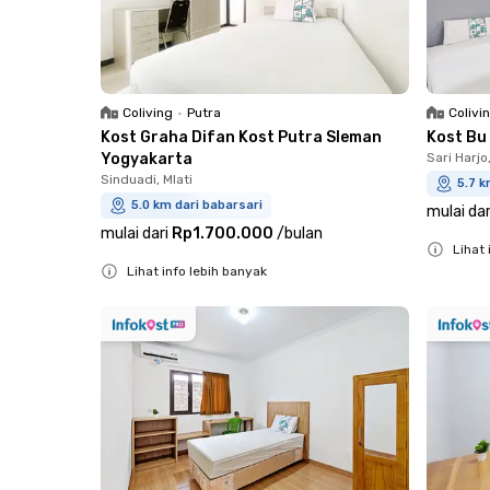
Coliving
•
Putra
Colivi
Kost Graha Difan Kost Putra Sleman
Kost Bu
Yogyakarta
Sari Harjo
Sinduadi, Mlati
5.7 k
5.0 km dari babarsari
mulai dar
mulai dari
Rp1.700.000
/
bulan
Lihat 
Lihat info lebih banyak
Close
Close