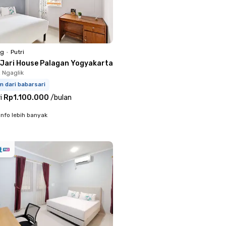
ng
•
Putri
 Jari House Palagan Yogyakarta
, Ngaglik
m dari babarsari
i
Rp1.100.000
/
bulan
info lebih banyak