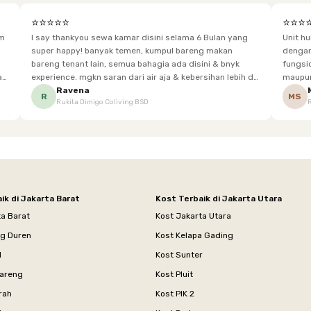
⭐⭐⭐⭐⭐
⭐⭐⭐
im
I say thankyou sewa kamar disini selama 6 Bulan yang
Unit h
super happy! banyak temen, kumpul bareng makan
dengan baik. Desain kamar modern, bersi
bareng tenant lain, semua bahagia ada disini & bnyk
fungsional, sehingga cocok untuk
experience. mgkn saran dari air aja & kebersihan lebih di
maupun panjang. Fasil
tingkatkan lagi. but, I love Rukita
sesuai dengan kebutuhan p
Ravena
R
MS
Rukita Dimigo Coliving BSD
ik di Jakarta Barat
Kost Terbaik di Jakarta Utara
ta Barat
Kost Jakarta Utara
ng Duren
Kost Kelapa Gading
l
Kost Sunter
areng
Kost Pluit
rah
Kost PIK 2