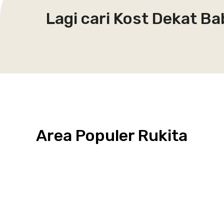
Lagi cari Kost Dekat B
Area Populer Rukita
Grogol
Kebon
Kuningan
Petamburan
Menteng
Jeruk
Bandung
Surabaya
Malang
Solo