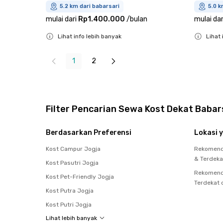
5.2 km dari babarsari
5.0 k
mulai dari
Rp1.400.000
/
bulan
mulai dar
Lihat info lebih banyak
Lihat 
Close
Close
1
2
Filter Pencarian Sewa Kost Dekat Babar
Berdasarkan Preferensi
Lokasi y
Kost Campur Jogja
Rekomenda
& Terdeka
Kost Pasutri Jogja
Rekomenda
Kost Pet-Friendly Jogja
Terdekat 
Kost Putra Jogja
Kost Putri Jogja
Lihat lebih banyak