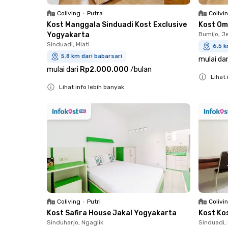
Coliving
•
Putra
Colivi
Kost Manggala Sinduadi Kost Exclusive
Kost Om
Yogyakarta
Bumijo, Je
Sinduadi, Mlati
6.5 k
5.8 km dari babarsari
mulai dar
mulai dari
Rp2.000.000
/
bulan
Lihat 
Lihat info lebih banyak
Close
Close
Coliving
•
Putri
Colivi
Kost Safira House Jakal Yogyakarta
Kost Ko
Sinduharjo, Ngaglik
Sinduadi, 