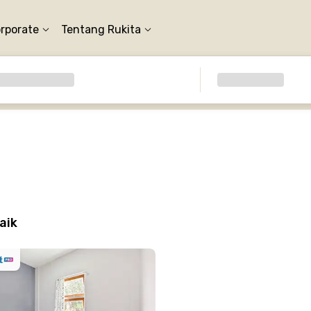
orporate
Tentang Rukita
aik