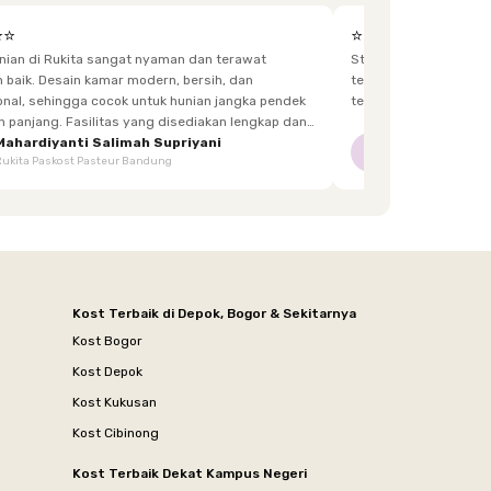
⭐⭐
⭐⭐⭐⭐⭐
unian di Rukita sangat nyaman dan terawat
Staff yg menjaga dis
h, dan
terkadang lupa bawa kunci, dan sangat fast response.
 hunian jangka pendek
tetangga d
itas yang disediakan lengkap dan
enghuni, mulai dari furnitur,
Mahardiyanti Salimah Supriyani
Nur Indriani
NI
Rukita Paskost Pasteur Bandung
Rukita Lilo Living
area bersama, hingga akses yang mudah.
Kost Terbaik di Depok, Bogor & Sekitarnya
Kost Bogor
Kost Depok
Kost Kukusan
Kost Cibinong
Kost Terbaik Dekat Kampus Negeri