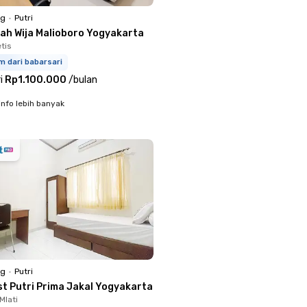
ng
•
Putri
ah Wija Malioboro Yogyakarta
tis
m dari babarsari
i
Rp1.100.000
/
bulan
info lebih banyak
ng
•
Putri
st Putri Prima Jakal Yogyakarta
Mlati