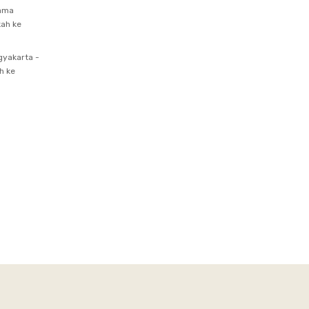
lama
kah ke
gyakarta -
h ke