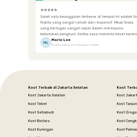
⭐⭐⭐⭐⭐
Salah satu keunggulan terbesar di tempat ini adalah t
Rukita yang sangat ramah dan responsif. Mbak Siska
yang bertugas sangat cepat dalam merespons
kebutuhan penghuni. Ketika saya meminta keset karena
sempat terpeleset, permintaan tersebut langsung
Mario Lee
ML
Rukita Satya Inn Harapan Indah
dipenuhi dengan cepat. Terima kasih Mbak Siska.
Kost Terbaik di Jakarta Selatan
Kost Terba
Kost Jakarta Selatan
Kost Jakar
Kost Tebet
Kost Tanju
Kost Setiabudi
Kost Grogo
Kost Bintaro
Kost Cengk
Kost Kuningan
Kost Palme