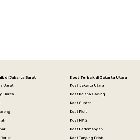
ik di Jakarta Barat
Kost Terbaik di Jakarta Utara
ta Barat
Kost Jakarta Utara
ng Duren
Kost Kelapa Gading
l
Kost Sunter
areng
Kost Pluit
rah
Kost PIK 2
bar
Kost Pademangan
 Jeruk
Kost Tanjung Priok