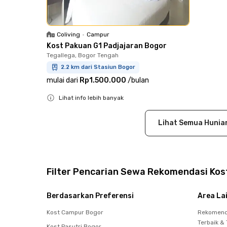
Coliving
•
Campur
Kost Pakuan G1 Padjajaran Bogor
Tegallega, Bogor Tengah
2.2 km dari Stasiun Bogor
mulai dari
Rp1.500.000
/
bulan
Lihat info lebih banyak
Close
Lihat Semua Hunia
Filter Pencarian Sewa Rekomendasi Kost
Berdasarkan Preferensi
Area La
Kost Campur Bogor
Rekomend
Terbaik &
Kost Pasutri Bogor