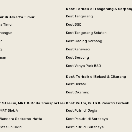
Kost Terbaik di Tangerang & Serpon
Kost Tangerang
ik di Jakarta Timur
ta Timur
Kost BSD
mangun
Kost Tangerang Selatan
ur
Kost Gading Serpong
g
Kost Karawaci
aman
Kost Serpong
Kost Vanya Park BSD
Kost Terbaik di Bekasi & Cikarang
Kost Bekasi
Kost Cikarang
t Stasiun, MRT & Moda Transportasi
Kost Putra, Putri & Pasutri Terbaik
 MRT Blok A
Kost Putri di Jogja
 Bandara Soekarno-Hatta
Kost Pasutri di Surabaya
Stasiun Cikini
Kost Putri di Surabaya