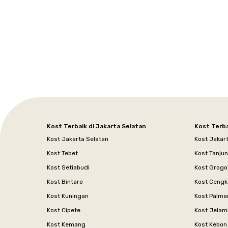
Tangerang
Bali
Yogyakarta
Jakarta
Jakarta
Jawa
Jakarta
Jawa
Sumatera
Selatan
Banten
Selatan
Barat
Barat
Bali
Yogyakarta
Tengah
Utara
Kost Terbaik di Jakarta Selatan
Kost Terba
Kost Jakarta Selatan
Kost Jakar
Kost Tebet
Kost Tanju
Kost Setiabudi
Kost Grogo
Kost Bintaro
Kost Cengk
Kost Kuningan
Kost Palme
Kost Cipete
Kost Jelam
Kost Kemang
Kost Kebon