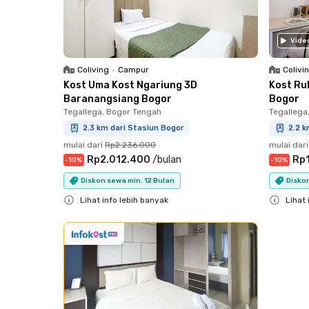
Vide
Coliving
•
Campur
Colivi
Kost Uma Kost Ngariung 3D
Kost Ru
Baranangsiang Bogor
Bogor
Tegallega, Bogor Tengah
Tegallega
2.3 km dari Stasiun Bogor
2.2 k
mulai dari
Rp2.236.000
mulai dari
Rp2.012.400
/
bulan
Rp
-
10
%
-
10
%
Diskon sewa min. 12 Bulan
Diskon
Lihat info lebih banyak
Lihat 
Close
Close