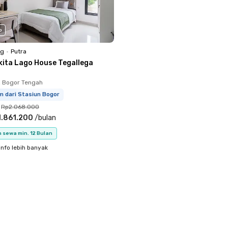
o
ng
•
Putra
kita Lago House Tegallega
, Bogor Tengah
m dari Stasiun Bogor
Rp2.068.000
1.861.200
/
bulan
 sewa min. 12 Bulan
info lebih banyak