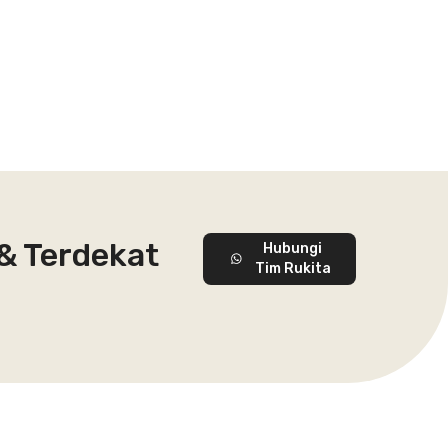
 & Terdekat
Hubungi
Tim Rukita