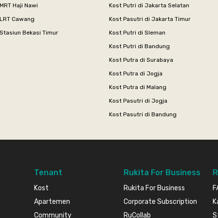
MRT Haji Nawi
Kost Putri di Jakarta Selatan
 LRT Cawang
Kost Pasutri di Jakarta Timur
Stasiun Bekasi Timur
Kost Putri di Sleman
Kost Putri di Bandung
Kost Putra di Surabaya
Kost Putra di Jogja
Kost Putra di Malang
Kost Pasutri di Jogja
Kost Pasutri di Bandung
Tenant
Rukita For Business
R
Kost
Rukita For Business
F
Apartemen
Corporate Subscription
K
Community
RuCollab
S