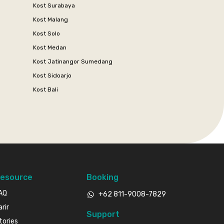
Kost Surabaya
Kost Malang
Kost Solo
Kost Medan
Kost Jatinangor Sumedang
Kost Sidoarjo
Kost Bali
esource
Booking
AQ
+62 811-9008-7829
arir
Support
tories