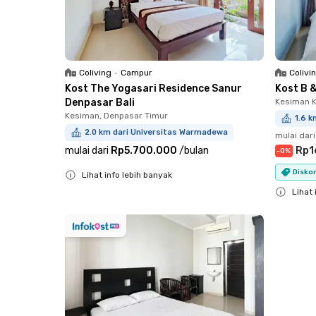
Coliving
•
Campur
Colivi
Kost The Yogasari Residence Sanur
Kost B 
Denpasar Bali
Kesiman K
Kesiman, Denpasar Timur
1.6 
2.0 km dari Universitas Warmadewa
mulai dari
mulai dari
Rp5.700.000
/
bulan
Rp1
-
0
%
Diskon
Lihat info lebih banyak
Close
Lihat 
Close