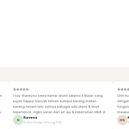
⭐⭐⭐⭐⭐
⭐⭐⭐
im
I say thankyou sewa kamar disini selama 6 Bulan yang
Unit h
super happy! banyak temen, kumpul bareng makan
dengan baik. Desain kamar modern, bersi
bareng tenant lain, semua bahagia ada disini & bnyk
fungsional, sehingga cocok untuk
experience. mgkn saran dari air aja & kebersihan lebih di
maupun panjang. Fasil
tingkatkan lagi. but, I love Rukita
sesuai dengan kebutuhan p
Ravena
R
MS
Rukita Dimigo Coliving BSD