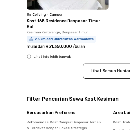
Coliving
•
Campur
Kost 168 Residence Denpasar Timur
Bali
Kesiman Kertalangu, Denpasar Timur
2.3 km dari Universitas Warmadewa
mulai dari
Rp1.350.000
/
bulan
Lihat info lebih banyak
Close
Lihat Semua Hunia
Filter Pencarian Sewa Kost Kesiman
Berdasarkan Preferensi
Area La
Rekomendasi Kost Campur Denpasar Terbaik
Kost Jim
& Terdekat dengan Lokasi Strategis