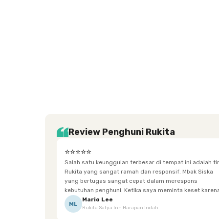
Setiabudi
Cilandak
Depok
Kemanggisan
Semarang
Medan
Tangerang
Bali
Yogyakarta
Jakarta
Jakarta
Jawa
Jakarta
Jawa
Sumatera
Selatan
Banten
Selatan
Barat
Barat
Bali
Yogyakarta
Tengah
Utara
Review Penghuni Rukita
⭐⭐⭐⭐⭐
Salah satu keunggulan terbesar di tempat ini adalah t
Rukita yang sangat ramah dan responsif. Mbak Siska
yang bertugas sangat cepat dalam merespons
kebutuhan penghuni. Ketika saya meminta keset karena
sempat terpeleset, permintaan tersebut langsung
Mario Lee
ML
Rukita Satya Inn Harapan Indah
dipenuhi dengan cepat. Terima kasih Mbak Siska.