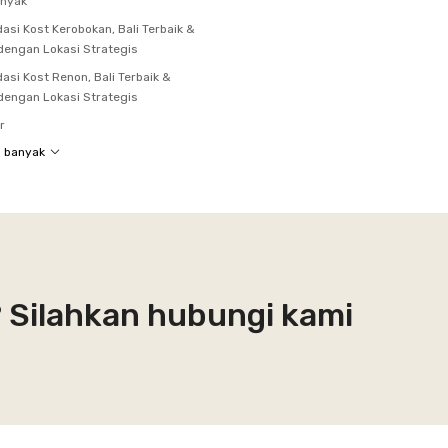
inyak
si Kost Kerobokan, Bali Terbaik &
dengan Lokasi Strategis
si Kost Renon, Bali Terbaik &
dengan Lokasi Strategis
r
h banyak
? Silahkan hubungi kami