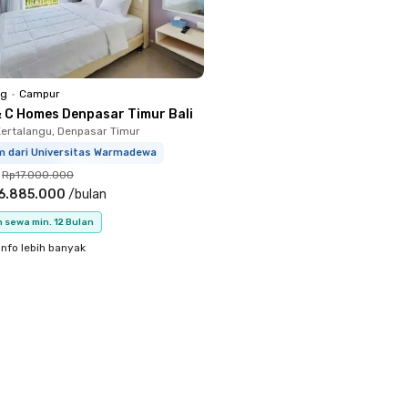
ng
•
Campur
& C Homes Denpasar Timur Bali
ertalangu, Denpasar Timur
km dari Universitas Warmadewa
Rp17.000.000
6.885.000
/
bulan
 sewa min. 12 Bulan
info lebih banyak