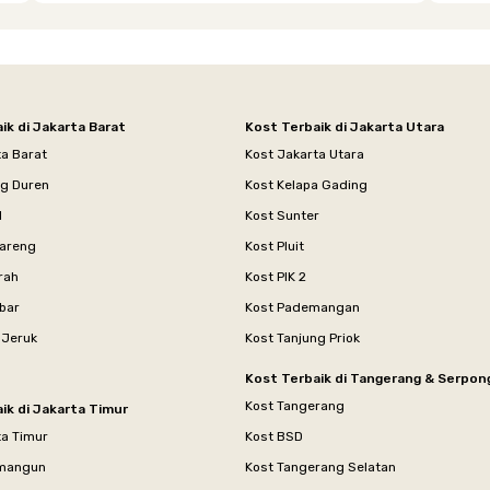
ik di Jakarta Barat
Kost Terbaik di Jakarta Utara
ta Barat
Kost Jakarta Utara
ng Duren
Kost Kelapa Gading
l
Kost Sunter
areng
Kost Pluit
rah
Kost PIK 2
bar
Kost Pademangan
 Jeruk
Kost Tanjung Priok
Kost Terbaik di Tangerang & Serpon
Kost Tangerang
ik di Jakarta Timur
ta Timur
Kost BSD
mangun
Kost Tangerang Selatan