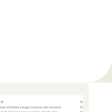
⭐⭐
⭐⭐⭐⭐⭐
unian di Rukita sangat nyaman dan terawat
Staff yg menjaga dis