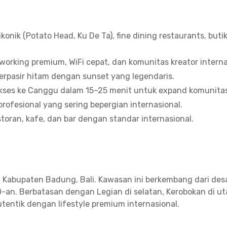
 ikonik (Potato Head, Ku De Ta), fine dining restaurants, bu
oworking premium, WiFi cepat, dan komunitas kreator interna
berpasir hitam dengan sunset yang legendaris.
akses ke Canggu dalam 15–25 menit untuk expand komunita
profesional yang sering bepergian internasional.
estoran, kafe, dan bar dengan standar internasional.
Kabupaten Badung, Bali. Kawasan ini berkembang dari desa
0-an. Berbatasan dengan Legian di selatan, Kerobokan di uta
tentik dengan lifestyle premium internasional.