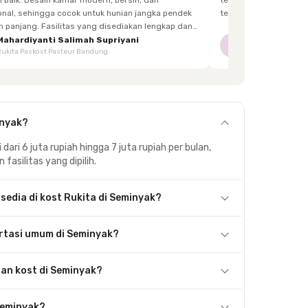
h, dan
terkadang lupa bawa kunci, dan sangat fast response.
 hunian jangka pendek
tetangga d
itas yang disediakan lengkap dan
enghuni, mulai dari furnitur,
Mahardiyanti Salimah Supriyani
Nur Indriani
NI
Rukita Paskost Pasteur Bandung
Rukita Lilo Living
area bersama, hingga akses yang mudah.
inyak?
dari 6 juta rupiah hingga 7 juta rupiah per bulan,
asilitas yang dipilih.
rsedia di kost Rukita di Seminyak?
rtasi umum di Seminyak?
an kost di Seminyak?
 Seminyak?