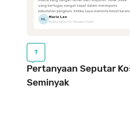
Rukita yang sangat ramah dan responsif. Mbak Siska
yang bertugas sangat cepat dalam merespons
kebutuhan penghuni. Ketika saya meminta keset karena
sempat terpeleset, permintaan tersebut langsung
Mario Lee
ML
Rukita Satya Inn Harapan Indah
dipenuhi dengan cepat. Terima kasih Mbak Siska.
?
Pertanyaan Seputar Kos
Seminyak