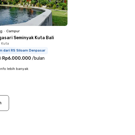
ng
•
Campur
gasari Seminyak Kuta Bali
 Kuta
km dari RS Siloam Denpasar
i
Rp6.000.000
/
bulan
info lebih banyak
n