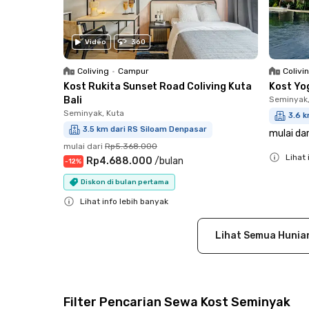
Video
360
Coliving
•
Campur
Colivi
Kost Rukita Sunset Road Coliving Kuta
Kost Yo
Bali
Seminyak,
Seminyak, Kuta
3.6 
3.5 km dari RS Siloam Denpasar
mulai dar
mulai dari
Rp5.368.000
Lihat 
Rp4.688.000
/
bulan
-
12
%
Close
Diskon di bulan pertama
Lihat info lebih banyak
Close
Lihat Semua Hunia
Filter Pencarian Sewa Kost Seminyak