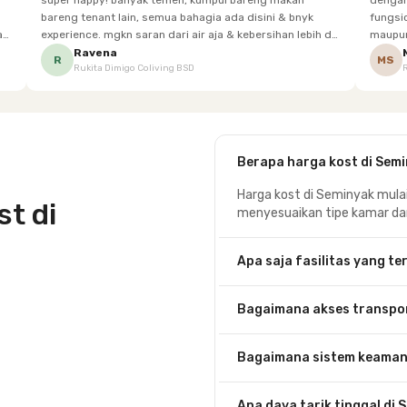
super happy! banyak temen, kumpul bareng makan
dengan baik. Desain kamar modern, bersi
bareng tenant lain, semua bahagia ada disini & bnyk
fungsional, sehingga cocok untuk
experience. mgkn saran dari air aja & kebersihan lebih di
maupun panjang. Fasil
tingkatkan lagi. but, I love Rukita
sesuai dengan kebutuhan p
Ravena
R
MS
Rukita Dimigo Coliving BSD
Berapa harga kost di Sem
Harga kost di Seminyak mulai 
t di
menyesuaikan tipe kamar dan f
Apa saja fasilitas yang te
Bagaimana akses transpo
Bagaimana sistem keaman
Apa daya tarik tinggal di