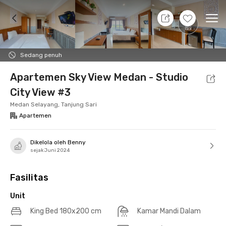
10 Agt 26 - Belum tahu
+
15
Ope
Foto
Fasilitas bersama
Lokasi
Aturan Tambahan
Sedang penuh
Apartemen Sky View Medan - Studio
City View #3
Medan Selayang, Tanjung Sari
Apartemen
Dikelola oleh Benny
sejak Juni 2024
Fasilitas
Unit
King Bed 180x200 cm
Kamar Mandi Dalam