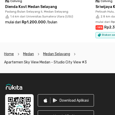
Coliving
Coliving
cleaning, dan housekeeping. Kamu bisa menikmati hidup
Dienda Kost Medan Selayang
Sriwijaya 
nyaman bebas ribet jika tinggal di apartemen Medan dekat USU
Padang Bulan Selayang Ii, Medan Selayang
Petisah Hulu
ini. Yuk, booking sekarang!
1.6 km dari Universitas Sumatera Utara (USU)
2.8 km da
mulai dari
Rp1.200.000
/
bulan
mulai dari
Rp
Rp2.
-
14
%
Diskon se
Home
Medan
Medan Selayang
Apartemen Sky View Medan - Studio City View #3
Footer
Download Aplikasi