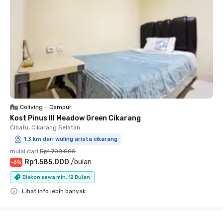
Coliving
•
Campur
Kost Pinus III Meadow Green Cikarang
Cibatu, Cikarang Selatan
1.3 km dari wuling arista cikarang
mulai dari
Rp1.700.000
Rp1.585.000
/
bulan
-
6
%
Diskon sewa min. 12 Bulan
Lihat info lebih banyak
Close