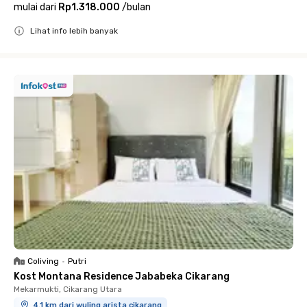
mulai dari
Rp1.318.000
/
bulan
Lihat info lebih banyak
Close
Coliving
•
Putri
Kost Montana Residence Jababeka Cikarang
Mekarmukti, Cikarang Utara
4.1 km dari wuling arista cikarang