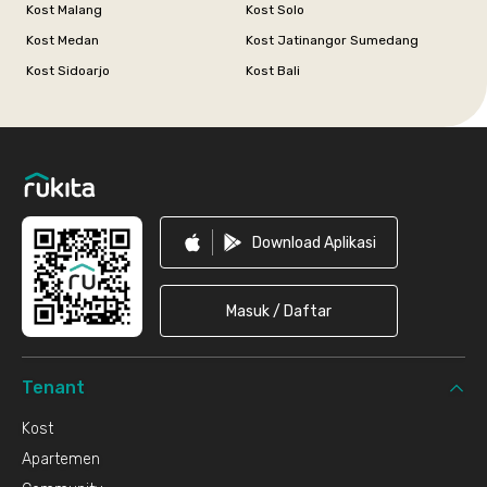
Kost Malang
Kost Solo
Kost Medan
Kost Jatinangor Sumedang
Kost Sidoarjo
Kost Bali
Footer
Download Aplikasi
Masuk / Daftar
Tenant
Kost
Apartemen