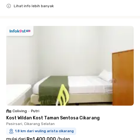
Lihat info lebih banyak
Close
Coliving
•
Putri
Kost Wildan Kost Taman Sentosa Cikarang
Pasirsari, Cikarang Selatan
1.8 km dari wuling arista cikarang
mulai dari
Rp1.400.000
/
bulan