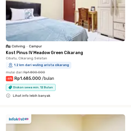
Coliving
•
Campur
Kost Pinus IV Meadow Green Cikarang
Cibatu, Cikarang Selatan
1.2 km dari wuling arista cikarang
mulai dari
Rp1.800.000
Rp1.685.000
/
bulan
-
6
%
Diskon sewa min. 12 Bulan
Lihat info lebih banyak
Close