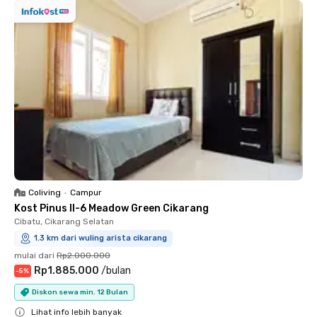
Coliving
•
Campur
Kost Pinus II-6 Meadow Green Cikarang
Cibatu, Cikarang Selatan
1.3 km dari wuling arista cikarang
mulai dari
Rp2.000.000
Rp1.885.000
/
bulan
-
5
%
Diskon sewa min. 12 Bulan
Lihat info lebih banyak