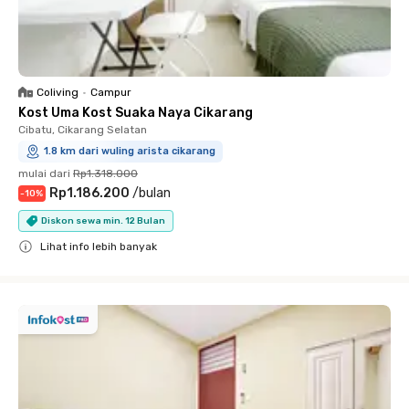
Coliving
•
Campur
Kost Uma Kost Suaka Naya Cikarang
Cibatu, Cikarang Selatan
1.8 km dari wuling arista cikarang
mulai dari
Rp1.318.000
Rp1.186.200
/
bulan
-
10
%
Diskon sewa min. 12 Bulan
Lihat info lebih banyak
Close