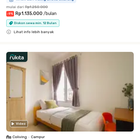
mulai dari
Rp1.250.000
Rp1.135.000
/
bulan
-
9
%
Diskon sewa min. 12 Bulan
Lihat info lebih banyak
Close
Video
Coliving
•
Campur