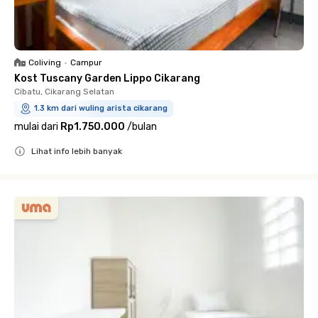
Coliving
•
Campur
Kost Tuscany Garden Lippo Cikarang
Cibatu, Cikarang Selatan
1.3 km dari wuling arista cikarang
mulai dari
Rp1.750.000
/
bulan
Lihat info lebih banyak
Close