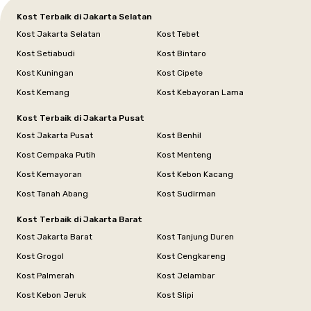
Kost Terbaik di Jakarta Selatan
Kost Jakarta Selatan
Kost Tebet
Kost Setiabudi
Kost Bintaro
Kost Kuningan
Kost Cipete
Kost Kemang
Kost Kebayoran Lama
Kost Terbaik di Jakarta Pusat
Kost Jakarta Pusat
Kost Benhil
Kost Cempaka Putih
Kost Menteng
Kost Kemayoran
Kost Kebon Kacang
Kost Tanah Abang
Kost Sudirman
Kost Terbaik di Jakarta Barat
Kost Jakarta Barat
Kost Tanjung Duren
Kost Grogol
Kost Cengkareng
Kost Palmerah
Kost Jelambar
Kost Kebon Jeruk
Kost Slipi