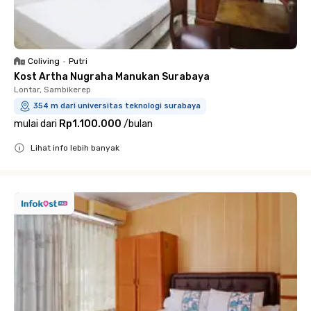
Coliving
•
Putri
Kost Artha Nugraha Manukan Surabaya
Lontar, Sambikerep
354 m dari universitas teknologi surabaya
mulai dari
Rp1.100.000
/
bulan
Lihat info lebih banyak
Close