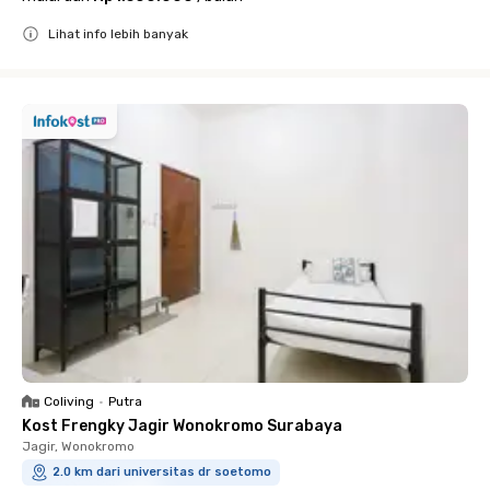
Lihat info lebih banyak
Close
Coliving
•
Putra
Kost Frengky Jagir Wonokromo Surabaya
Jagir, Wonokromo
2.0 km dari universitas dr soetomo