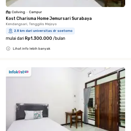
Coliving
•
Campur
Kost Charisma Home Jemursari Surabaya
Kendangsari, Tenggilis Mejoyo
2.8 km dari universitas dr soetomo
mulai dari
Rp1.300.000
/
bulan
Lihat info lebih banyak
Close