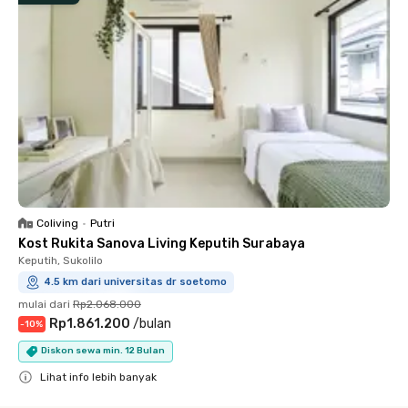
Coliving
•
Putri
Kost Rukita Sanova Living Keputih Surabaya
Keputih, Sukolilo
4.5 km dari universitas dr soetomo
mulai dari
Rp2.068.000
Rp1.861.200
/
bulan
-
10
%
Diskon sewa min. 12 Bulan
Lihat info lebih banyak
Close