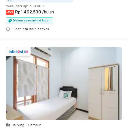
mulai dari
Rp1.650.000
Rp1.402.500
/
bulan
-
15
%
Diskon sewa min. 6 Bulan
Lihat info lebih banyak
Close
Coliving
•
Campur