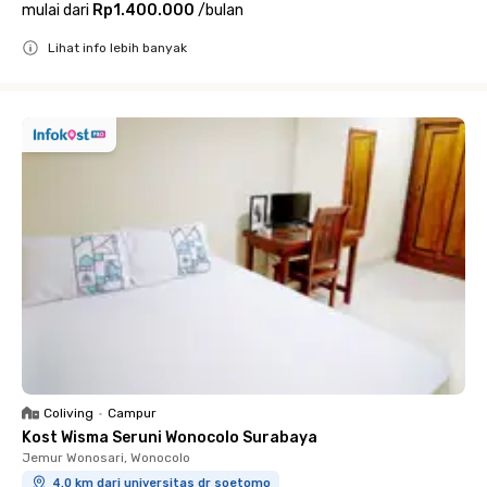
mulai dari
Rp1.400.000
/
bulan
Lihat info lebih banyak
Close
Coliving
•
Campur
Kost Wisma Seruni Wonocolo Surabaya
Jemur Wonosari, Wonocolo
4.0 km dari universitas dr soetomo