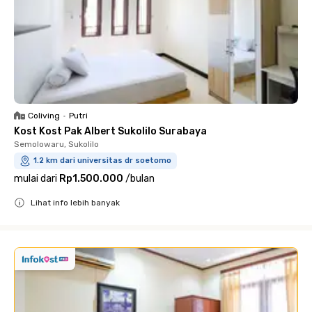
Coliving
•
Putri
Kost Kost Pak Albert Sukolilo Surabaya
Semolowaru, Sukolilo
1.2 km dari universitas dr soetomo
mulai dari
Rp1.500.000
/
bulan
Lihat info lebih banyak
Close