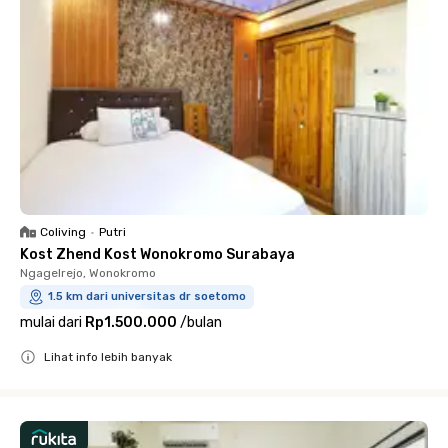
Coliving
•
Putri
Kost Zhend Kost Wonokromo Surabaya
Ngagelrejo, Wonokromo
1.5 km dari universitas dr soetomo
mulai dari
Rp1.500.000
/
bulan
Lihat info lebih banyak
Close