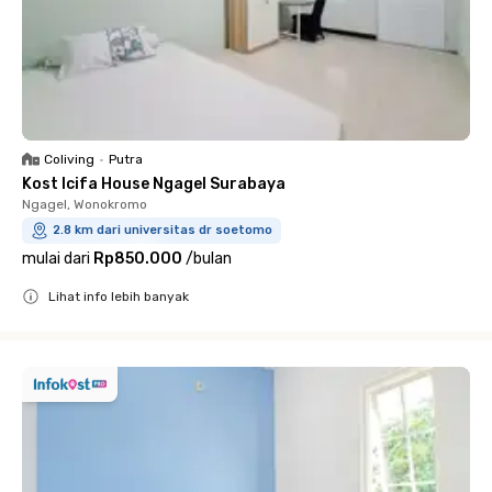
Coliving
•
Putra
Kost Icifa House Ngagel Surabaya
Ngagel, Wonokromo
2.8 km dari universitas dr soetomo
mulai dari
Rp850.000
/
bulan
Lihat info lebih banyak
Close