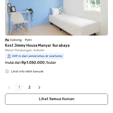
Coliving
•
Putri
Kost Jimmy House Manyar Surabaya
Menur Pumpungan, Sukolilo
249 m dari universitas dr soetomo
mulai dari
Rp1.050.000
/
bulan
Lihat info lebih banyak
Close
1
2
Lihat Semua Hunian