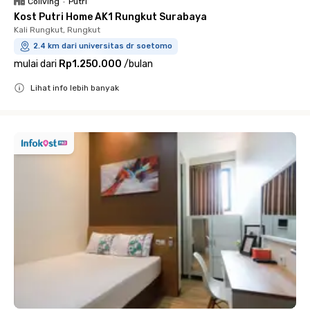
Coliving
•
Putri
Kost Putri Home AK1 Rungkut Surabaya
Kali Rungkut, Rungkut
2.4 km dari universitas dr soetomo
mulai dari
Rp1.250.000
/
bulan
Lihat info lebih banyak
Close