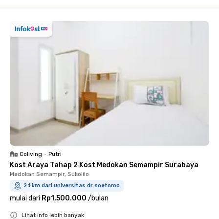
Close
Coliving
•
Putri
Kost Araya Tahap 2 Kost Medokan Semampir Surabaya
Medokan Semampir, Sukolilo
2.1 km dari universitas dr soetomo
mulai dari
Rp1.500.000
/
bulan
Lihat info lebih banyak