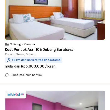
Coliving
•
Campur
Kost Pondok Asri 106 Gubeng Surabaya
Pucang Sewu, Gubeng
1.8 km dari universitas dr soetomo
mulai dari
Rp3.000.000
/
bulan
Lihat info lebih banyak
Close