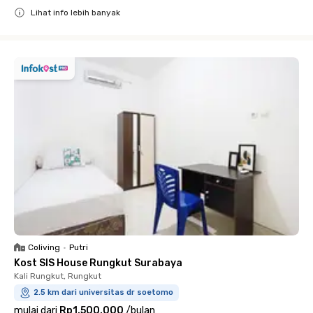
Lihat info lebih banyak
Close
Coliving
•
Putri
Kost SIS House Rungkut Surabaya
Kali Rungkut, Rungkut
2.5 km dari universitas dr soetomo
mulai dari
Rp1.500.000
/
bulan