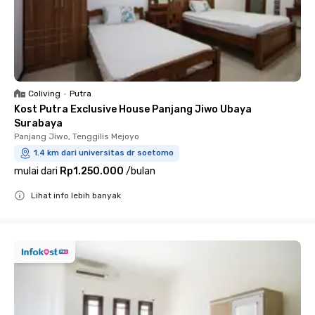
Coliving
•
Putra
Kost Putra Exclusive House Panjang Jiwo Ubaya
Surabaya
Panjang Jiwo, Tenggilis Mejoyo
1.4 km dari universitas dr soetomo
mulai dari
Rp1.250.000
/
bulan
Lihat info lebih banyak
Close