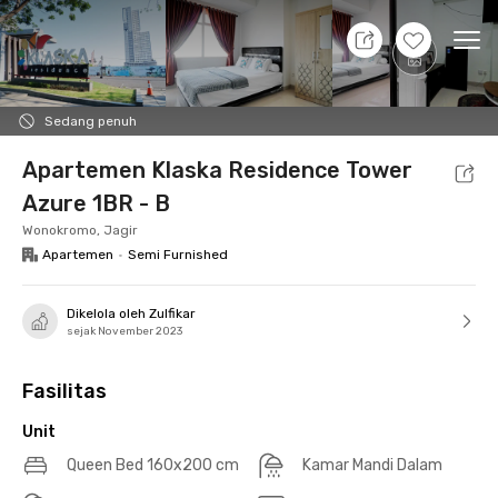
8 Agt 26 - Belum tahu
+
16
Ope
Foto
Fasilitas bersama
Lokasi
Aturan Tambahan
Sedang penuh
Apartemen Klaska Residence Tower
Azure 1BR - B
Wonokromo, Jagir
Apartemen
•
Semi Furnished
Dikelola oleh Zulfikar
sejak November 2023
Fasilitas
Unit
Queen Bed 160x200 cm
Kamar Mandi Dalam