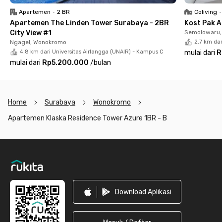
wastafel. Anda juga menggunakan area komunal, dapur,
Apartemen
•
2 BR
Coliving
•
dispenser, kulkas, mesin cuci, area parkir, kolam renang, gym,
Apartemen The Linden Tower Surabaya - 2BR
Kost Pak A
sauna, hingga rooftop.
City View #1
Semolowaru, 
Ngagel, Wonokromo
2.7 km dar
Keamanan pun terjamin karena apartemen Surabaya ini
4.8 km dari Universitas Airlangga (UNAIR) - Kampus C
mulai dari
R
dilengkapi CCTV dan jasa security. Harga sewa apartemen
mulai dari
Rp5.200.000
/
bulan
Surabaya bulanan ini belum termasuk listrik. Yuk, segera
booking!
Home
Surabaya
Wonokromo
Apartemen Klaska Residence Tower Azure 1BR - B
Footer
Download Aplikasi