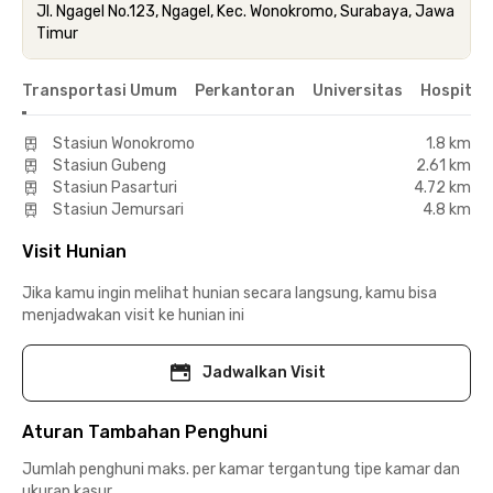
Jl. Ngagel No.123, Ngagel, Kec. Wonokromo, Surabaya, Jawa
Timur
Transportasi Umum
Perkantoran
Universitas
Hospital
Stasiun Wonokromo
1.8 km
Stasiun Gubeng
2.61 km
Stasiun Pasarturi
4.72 km
Stasiun Jemursari
4.8 km
Visit Hunian
Jika kamu ingin melihat hunian secara langsung, kamu bisa
menjadwakan visit ke hunian ini
Jadwalkan Visit
Aturan Tambahan Penghuni
Jumlah penghuni maks. per kamar tergantung tipe kamar dan
ukuran kasur