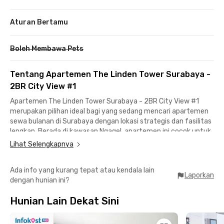
Aturan Bertamu
Boleh Membawa Pets
Tentang Apartemen The Linden Tower Surabaya -
2BR City View #1
Apartemen The Linden Tower Surabaya - 2BR City View #1
merupakan pilihan ideal bagi yang sedang mencari apartemen
sewa bulanan di Surabaya dengan lokasi strategis dan fasilitas
lengkap. Berada di kawasan Ngagel, apartemen ini cocok untuk
pekerja, mahasiswa, maupun keluarga kecil yang menginginkan
Lihat Selengkapnya
hunian nyaman dengan akses mudah ke berbagai pusat
aktivitas di Kota Surabaya.
Ada info yang kurang tepat atau kendala lain
Laporkan
dengan hunian ini?
Berlokasi di Jalan Ngagel No.123, Ngagel, Kecamatan
Wonokromo, apartemen ini menawarkan akses yang praktis ke
Hunian Lain Dekat Sini
kawasan perkantoran, kampus, hingga pusat transportasi. Area
bisnis di Jalan Raya Darmo dapat ditempuh dalam waktu
sekitar 10 menit, sementara Stasiun Gubeng hanya berjarak