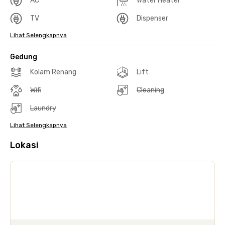
AC
Water Heater
TV
Dispenser
Lihat Selengkapnya
Gedung
Kolam Renang
Lift
Wifi
Cleaning
Laundry
Lihat Selengkapnya
Lokasi