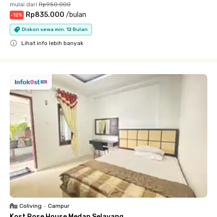
mulai dari
Rp950.000
Rp835.000
/
bulan
-
12
%
Diskon sewa min. 12 Bulan
Lihat info lebih banyak
Close
Coliving
•
Campur
Kost Rose House Medan Selayang