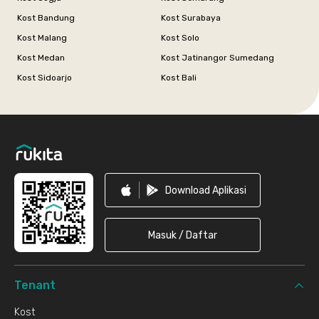
Kost Bandung
Kost Surabaya
Kost Malang
Kost Solo
Kost Medan
Kost Jatinangor Sumedang
Kost Sidoarjo
Kost Bali
Footer
Download Aplikasi
Masuk / Daftar
Tenant
Kost