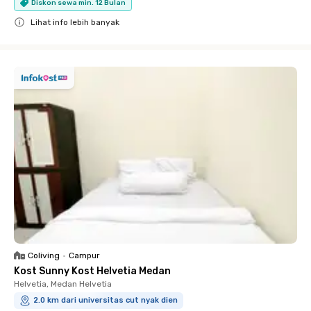
Diskon sewa min. 12 Bulan
Lihat info lebih banyak
Close
Coliving
•
Campur
Kost Sunny Kost Helvetia Medan
Helvetia, Medan Helvetia
2.0 km dari universitas cut nyak dien