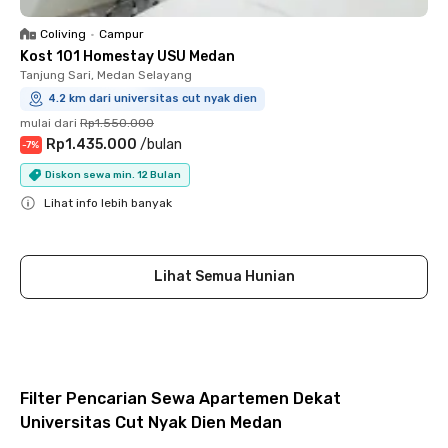
Coliving
•
Campur
Kost 101 Homestay USU Medan
Tanjung Sari, Medan Selayang
4.2 km dari universitas cut nyak dien
mulai dari
Rp1.550.000
Rp1.435.000
/
bulan
-
7
%
Diskon sewa min. 12 Bulan
Lihat info lebih banyak
Close
Lihat Semua Hunian
Filter Pencarian Sewa Apartemen Dekat
Universitas Cut Nyak Dien Medan