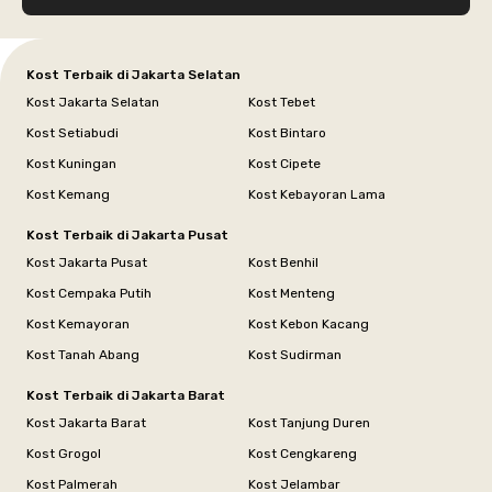
Kost Terbaik di Jakarta Selatan
Kost Jakarta Selatan
Kost Tebet
Kost Setiabudi
Kost Bintaro
Kost Kuningan
Kost Cipete
Kost Kemang
Kost Kebayoran Lama
Kost Terbaik di Jakarta Pusat
Kost Jakarta Pusat
Kost Benhil
Kost Cempaka Putih
Kost Menteng
Kost Kemayoran
Kost Kebon Kacang
Kost Tanah Abang
Kost Sudirman
Kost Terbaik di Jakarta Barat
Kost Jakarta Barat
Kost Tanjung Duren
Kost Grogol
Kost Cengkareng
Kost Palmerah
Kost Jelambar