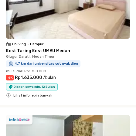
Coliving
•
Campur
Kost Taring Kost UMSU Medan
Glugur Darat I, Medan Timur
4.7 km dari universitas cut nyak dien
mulai dari
Rp1.750.000
Rp1.635.000
/
bulan
-
6
%
Diskon sewa min. 12 Bulan
Lihat info lebih banyak
Close