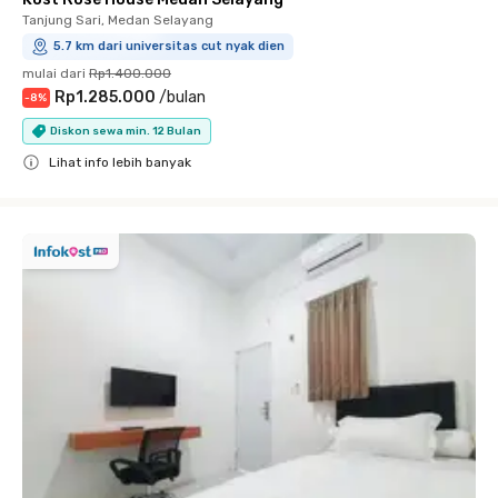
Tanjung Sari, Medan Selayang
5.7 km dari universitas cut nyak dien
mulai dari
Rp1.400.000
Rp1.285.000
/
bulan
-
8
%
Diskon sewa min. 12 Bulan
Lihat info lebih banyak
Close