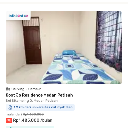
Coliving
•
Campur
Kost Jo Residence Medan Petisah
Sei Sikambing D, Medan Petisah
1.9 km dari universitas cut nyak dien
mulai dari
Rp1.600.000
Rp1.485.000
/
bulan
-
7
%