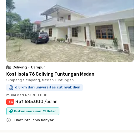
Coliving
•
Campur
Kost Isola 76 Coliving Tuntungan Medan
Simpang Selayang, Medan Tuntungan
6.8 km dari universitas cut nyak dien
mulai dari
Rp1.700.000
Rp1.585.000
/
bulan
-
6
%
Diskon sewa min. 12 Bulan
Lihat info lebih banyak
Close