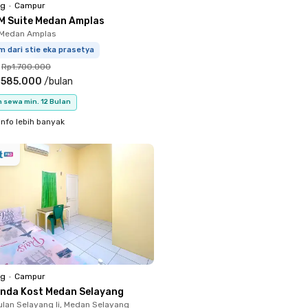
ng
•
Campur
M Suite Medan Amplas
i, Medan Amplas
m dari stie eka prasetya
Rp1.700.000
.585.000
/
bulan
 sewa min. 12 Bulan
info lebih banyak
ng
•
Campur
enda Kost Medan Selayang
lan Selayang Ii, Medan Selayang