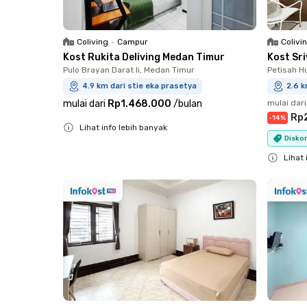
Coliving
•
Campur
Colivi
Kost Rukita Deliving Medan Timur
Kost Sr
Pulo Brayan Darat Ii, Medan Timur
Petisah H
4.9 km dari stie eka prasetya
2.6 k
mulai dari
Rp1.468.000
/
bulan
mulai dari
Rp
-
14
%
Lihat info lebih banyak
Diskon
Close
Lihat 
Close