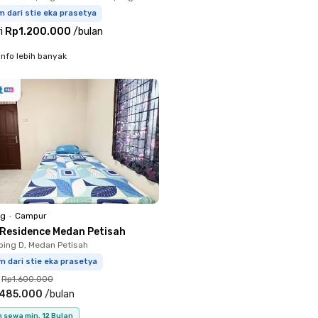
m dari stie eka prasetya
i
Rp1.200.000
/
bulan
info lebih banyak
ng
•
Campur
 Residence Medan Petisah
bing D, Medan Petisah
m dari stie eka prasetya
Rp1.600.000
.485.000
/
bulan
 sewa min. 12 Bulan