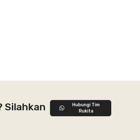
? Silahkan
Hubungi Tim
Rukita