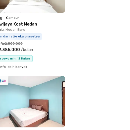
ng
•
Campur
iwijaya Kost Medan
ulu, Medan Baru
m dari stie eka prasetya
Rp2.800.000
2.385.000
/
bulan
 sewa min. 12 Bulan
info lebih banyak