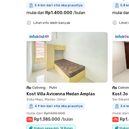
3.4 km dari stie eka prasetya
5.8 k
mulai dari
Rp1.400.000
/
bulan
mulai dar
Lihat info lebih banyak
Lihat 
Close
Close
Coliving
•
Putri
Colivi
Kost Villa Avicenna Medan Amplas
Kost Jo
Suka Maju, Medan Johor
Sei Sikam
4.9 km dari stie eka prasetya
3.6 k
mulai dari
Rp1.500.000
mulai dari
Rp1.385.000
/
bulan
Rp1
-
7
%
-
7
%
Diskon sewa min. 12 Bulan
Diskon