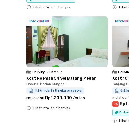
Lihat info lebih banyak
Lihat 
Close
Close
Coliving
•
Campur
Colivi
Kost Roemah 54 Sei Batang Medan
Kost 10
Babura, Medan Sunggal
Tanjung S
4.1 km dari stie eka prasetya
6.2 k
mulai dari
Rp1.200.000
/
bulan
mulai dari
Rp1
-
7
%
Lihat info lebih banyak
Diskon
Close
Lihat 
Close