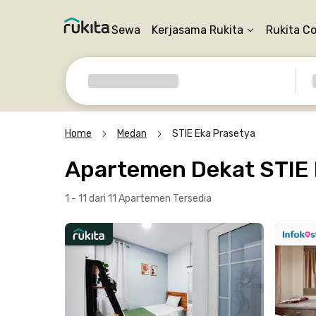
Sewa
Kerjasama Rukita
Rukita C
Home
Medan
STIE Eka Prasetya
Apartemen Dekat STIE 
1 - 11 dari 11 Apartemen
Tersedia