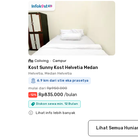
Coliving
•
Campur
Kost Sunny Kost Helvetia Medan
Helvetia, Medan Helvetia
6.9 km dari stie eka prasetya
mulai dari
Rp950.000
Rp835.000
/
bulan
-
12
%
Diskon sewa min. 12 Bulan
Lihat info lebih banyak
Close
Lihat Semua Hunia