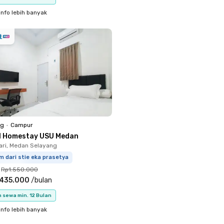
info lebih banyak
ng
•
Campur
1 Homestay USU Medan
ari, Medan Selayang
m dari stie eka prasetya
Rp1.550.000
.435.000
/
bulan
 sewa min. 12 Bulan
info lebih banyak