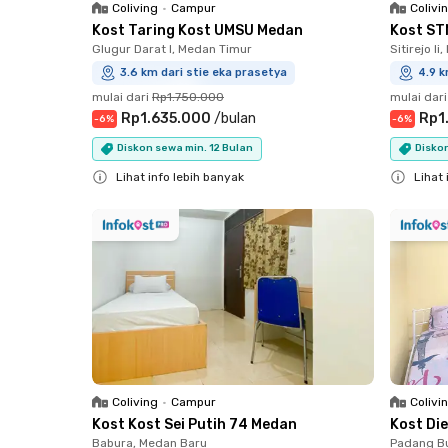
Coliving
•
Campur
Colivi
Kost Taring Kost UMSU Medan
Kost ST
Glugur Darat I, Medan Timur
Sitirejo I
3.6 km dari stie eka prasetya
4.9 k
mulai dari
Rp1.750.000
mulai dari
Rp1.635.000
/
bulan
Rp1
-
6
%
-
6
%
Diskon sewa min. 12 Bulan
Diskon
Lihat info lebih banyak
Lihat 
Close
Close
Coliving
•
Campur
Colivi
Kost Kost Sei Putih 74 Medan
Kost Di
Babura, Medan Baru
Padang Bu