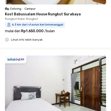
Coliving
•
Campur
Kost Babussalam House Rungkut Surabaya
Rungkut Kidul, Rungkut
6.3 km dari stasiun kertomenanggal
mulai dari
Rp1.650.000
/
bulan
Lihat info lebih banyak
Close