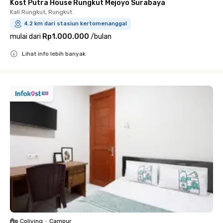
Kost Putra House Rungkut Mejoyo Surabaya
Kali Rungkut, Rungkut
4.2 km dari stasiun kertomenanggal
mulai dari
Rp1.000.000
/
bulan
Lihat info lebih banyak
Close
Coliving
•
Campur