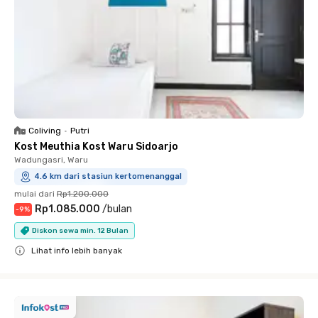
Coliving
•
Putri
Kost Meuthia Kost Waru Sidoarjo
Wadungasri, Waru
4.6 km dari stasiun kertomenanggal
mulai dari
Rp1.200.000
Rp1.085.000
/
bulan
-
9
%
Diskon sewa min. 12 Bulan
Lihat info lebih banyak
Close