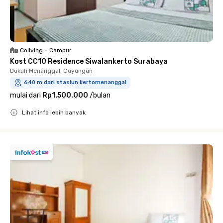
Coliving
•
Campur
Kost CC10 Residence Siwalankerto Surabaya
Dukuh Menanggal, Gayungan
640 m dari stasiun kertomenanggal
mulai dari
Rp1.500.000
/
bulan
Lihat info lebih banyak
Close