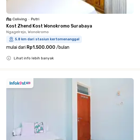
Coliving
•
Putri
Kost Zhend Kost Wonokromo Surabaya
Ngagelrejo, Wonokromo
5.8 km dari stasiun kertomenanggal
mulai dari
Rp1.500.000
/
bulan
Lihat info lebih banyak
Close