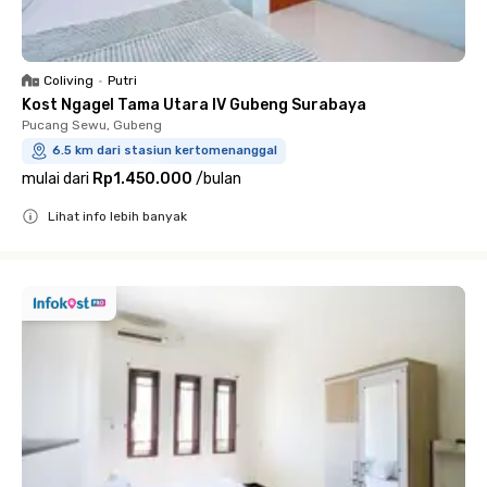
Coliving
•
Putri
Kost Ngagel Tama Utara IV Gubeng Surabaya
Pucang Sewu, Gubeng
6.5 km dari stasiun kertomenanggal
mulai dari
Rp1.450.000
/
bulan
Lihat info lebih banyak
Close