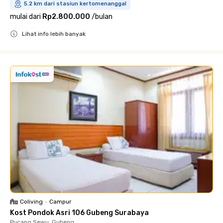
5.2 km dari stasiun kertomenanggal
mulai dari
Rp2.800.000
/
bulan
Lihat info lebih banyak
Close
Coliving
•
Campur
Kost Pondok Asri 106 Gubeng Surabaya
Pucang Sewu, Gubeng