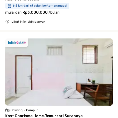
6.5 km dari stasiun kertomenanggal
mulai dari
Rp3.000.000
/
bulan
Lihat info lebih banyak
Close
Coliving
•
Campur
Kost Charisma Home Jemursari Surabaya