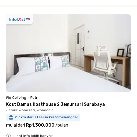
Close
Coliving
•
Putri
Kost Damas Kosthouse 2 Jemursari Surabaya
Jemur Wonosari, Wonocolo
2.7 km dari stasiun kertomenanggal
mulai dari
Rp1.300.000
/
bulan
Lihat info lebih banyak