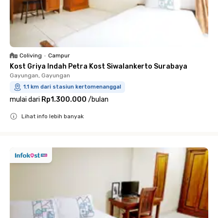
Coliving
•
Campur
Kost Griya Indah Petra Kost Siwalankerto Surabaya
Gayungan, Gayungan
1.1 km dari stasiun kertomenanggal
mulai dari
Rp1.300.000
/
bulan
Lihat info lebih banyak
Close