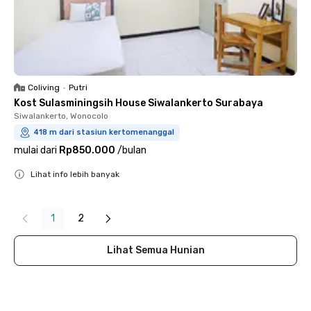
Coliving
•
Putri
Kost Sulasminingsih House Siwalankerto Surabaya
Siwalankerto, Wonocolo
418 m dari stasiun kertomenanggal
mulai dari
Rp850.000
/
bulan
Lihat info lebih banyak
Close
1
2
Lihat Semua Hunian