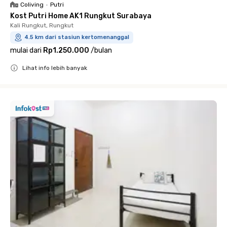
Coliving
•
Putri
Kost Putri Home AK1 Rungkut Surabaya
Kali Rungkut, Rungkut
4.5 km dari stasiun kertomenanggal
mulai dari
Rp1.250.000
/
bulan
Lihat info lebih banyak
Close