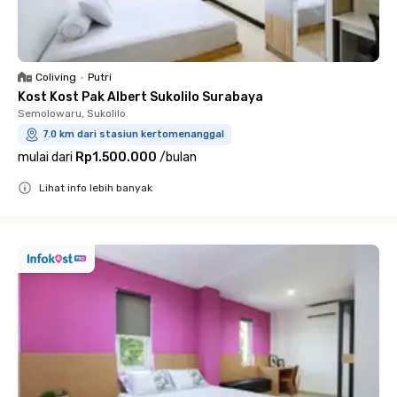
Coliving
•
Putri
Kost Kost Pak Albert Sukolilo Surabaya
Semolowaru, Sukolilo
7.0 km dari stasiun kertomenanggal
mulai dari
Rp1.500.000
/
bulan
Lihat info lebih banyak
Close