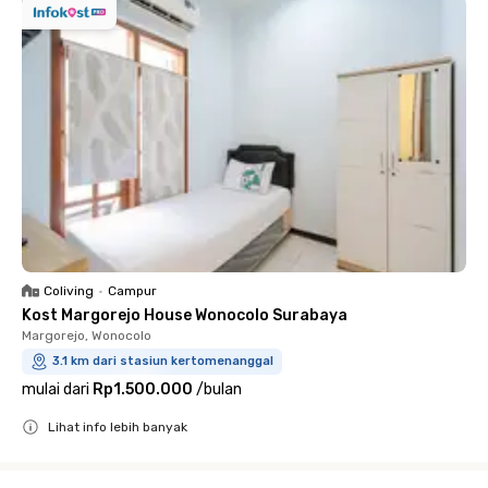
Coliving
•
Campur
Kost Margorejo House Wonocolo Surabaya
Margorejo, Wonocolo
3.1 km dari stasiun kertomenanggal
mulai dari
Rp1.500.000
/
bulan
Lihat info lebih banyak
Close