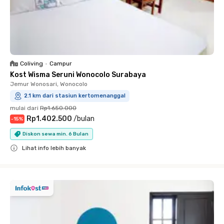
Coliving
•
Campur
Kost Wisma Seruni Wonocolo Surabaya
Jemur Wonosari, Wonocolo
2.1 km dari stasiun kertomenanggal
mulai dari
Rp1.650.000
Rp1.402.500
/
bulan
-
15
%
Diskon sewa min. 6 Bulan
Lihat info lebih banyak
Close