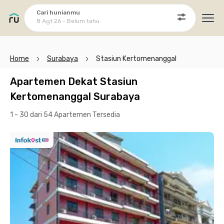
Cari hunianmu
8 Agt 26 - Belum tahu
Ope
Home
Surabaya
Stasiun Kertomenanggal
Apartemen Dekat Stasiun
Kertomenanggal Surabaya
1 - 30 dari 54 Apartemen
Tersedia