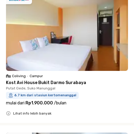
Coliving
•
Campur
Kost Avi House Bukit Darmo Surabaya
Putat Gede, Suko Manunggal
6.7 km dari stasiun kertomenanggal
mulai dari
Rp1.900.000
/
bulan
Lihat info lebih banyak
Close