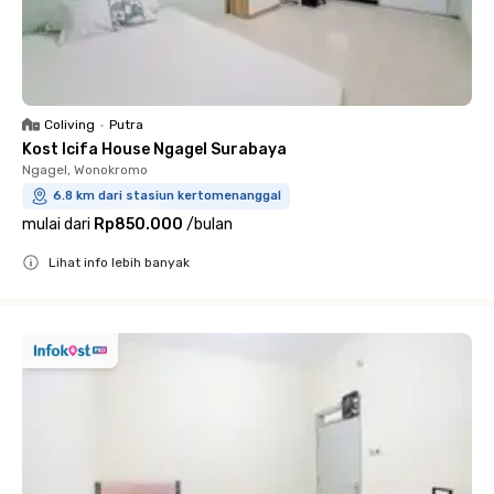
Coliving
•
Putra
Kost Icifa House Ngagel Surabaya
Ngagel, Wonokromo
6.8 km dari stasiun kertomenanggal
mulai dari
Rp850.000
/
bulan
Lihat info lebih banyak
Close