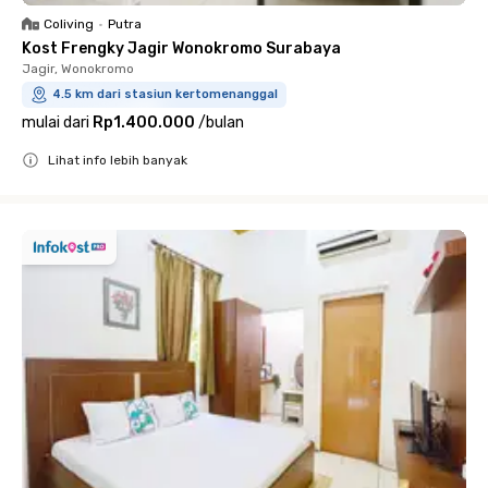
Coliving
•
Putra
Kost Frengky Jagir Wonokromo Surabaya
Jagir, Wonokromo
4.5 km dari stasiun kertomenanggal
mulai dari
Rp1.400.000
/
bulan
Lihat info lebih banyak
Close