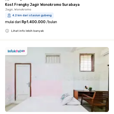
Kost Frengky Jagir Wonokromo Surabaya
Jagir, Wonokromo
4.2 km dari stasiun gubeng
mulai dari
Rp1.400.000
/
bulan
Lihat info lebih banyak
Close