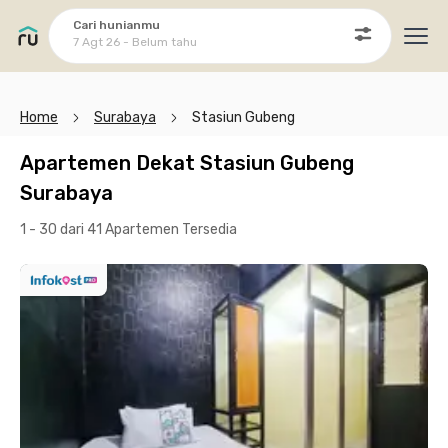
Cari hunianmu
7 Agt 26 - Belum tahu
Ope
Home
Surabaya
Stasiun Gubeng
Apartemen Dekat Stasiun Gubeng
Surabaya
1 - 30 dari 41 Apartemen
Tersedia