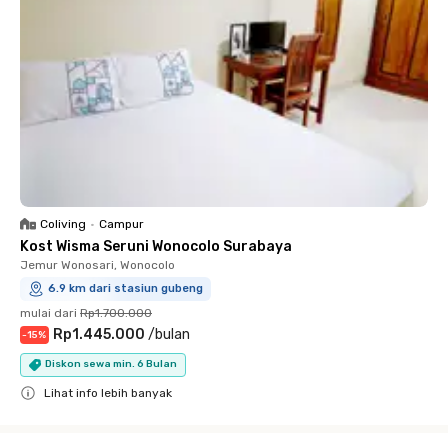
Coliving
•
Campur
Kost Wisma Seruni Wonocolo Surabaya
Jemur Wonosari, Wonocolo
6.9 km dari stasiun gubeng
mulai dari
Rp1.700.000
Rp1.445.000
/
bulan
-
15
%
Diskon sewa min. 6 Bulan
Lihat info lebih banyak
Close