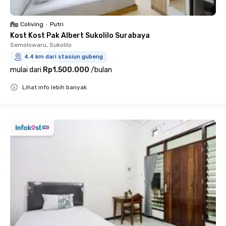
Coliving
•
Putri
Kost Kost Pak Albert Sukolilo Surabaya
Semolowaru, Sukolilo
4.4 km dari stasiun gubeng
mulai dari
Rp1.500.000
/
bulan
Lihat info lebih banyak
Close