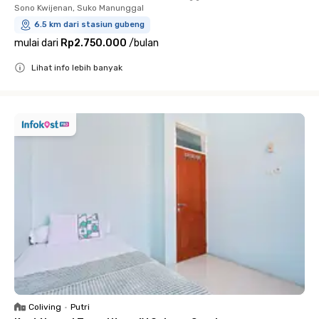
Sono Kwijenan, Suko Manunggal
6.5 km dari stasiun gubeng
mulai dari
Rp2.750.000
/
bulan
Lihat info lebih banyak
Close
Coliving
•
Putri