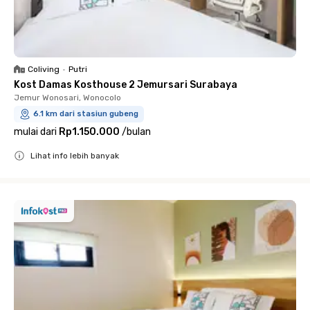
Coliving
•
Putri
Kost Damas Kosthouse 2 Jemursari Surabaya
Jemur Wonosari, Wonocolo
6.1 km dari stasiun gubeng
mulai dari
Rp1.150.000
/
bulan
Lihat info lebih banyak
Close