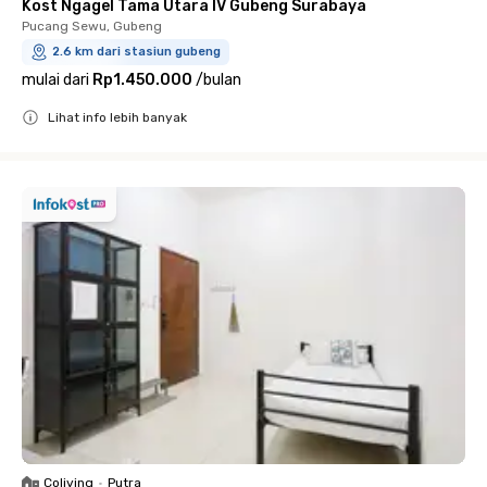
Kost Ngagel Tama Utara IV Gubeng Surabaya
Pucang Sewu, Gubeng
2.6 km dari stasiun gubeng
mulai dari
Rp1.450.000
/
bulan
Lihat info lebih banyak
Close
Coliving
•
Putra