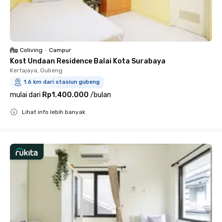
Coliving
•
Campur
Kost Undaan Residence Balai Kota Surabaya
Kertajaya, Gubeng
1.6 km dari stasiun gubeng
mulai dari
Rp1.400.000
/
bulan
Lihat info lebih banyak
Close