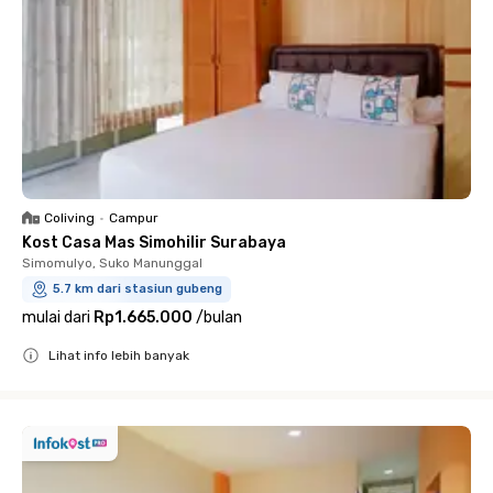
Coliving
•
Campur
Kost Casa Mas Simohilir Surabaya
Simomulyo, Suko Manunggal
5.7 km dari stasiun gubeng
mulai dari
Rp1.665.000
/
bulan
Lihat info lebih banyak
Close