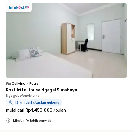
Coliving
•
Putra
Kost Icifa House Ngagel Surabaya
Ngagel, Wonokromo
1.8 km dari stasiun gubeng
mulai dari
Rp1.450.000
/
bulan
Lihat info lebih banyak
Close