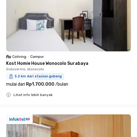
Coliving
•
Campur
Kost Homie House Wonocolo Surabaya
Sidosermo, Wonocolo
5.2 km dari stasiun gubeng
mulai dari
Rp1.700.000
/
bulan
Lihat info lebih banyak
Close