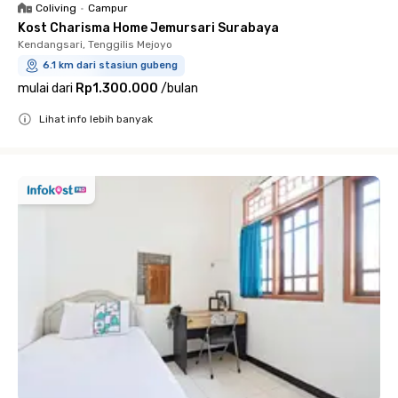
Coliving
•
Campur
Kost Charisma Home Jemursari Surabaya
Kendangsari, Tenggilis Mejoyo
6.1 km dari stasiun gubeng
mulai dari
Rp1.300.000
/
bulan
Lihat info lebih banyak
Close