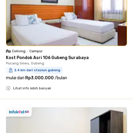
Coliving
•
Campur
Kost Pondok Asri 106 Gubeng Surabaya
Pucang Sewu, Gubeng
2.4 km dari stasiun gubeng
mulai dari
Rp3.000.000
/
bulan
Lihat info lebih banyak
Close