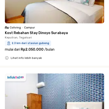
Coliving
•
Campur
Kost Rebahan Stay Dinoyo Surabaya
Keputran, Tegalsari
2.3 km dari stasiun gubeng
mulai dari
Rp2.050.000
/
bulan
Lihat info lebih banyak
Close