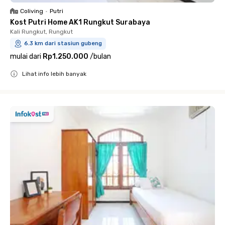
Coliving
•
Putri
Kost Putri Home AK1 Rungkut Surabaya
Kali Rungkut, Rungkut
6.3 km dari stasiun gubeng
mulai dari
Rp1.250.000
/
bulan
Lihat info lebih banyak
Close