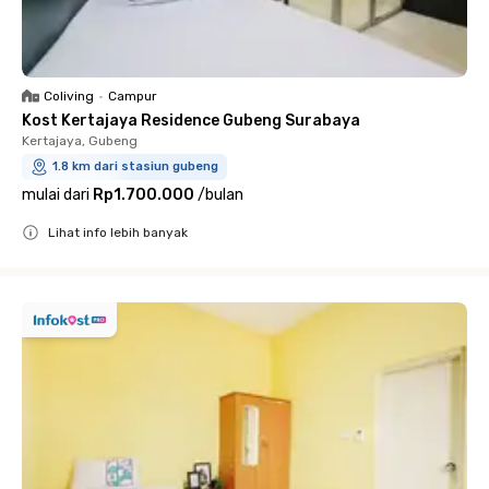
Coliving
•
Campur
Kost Kertajaya Residence Gubeng Surabaya
Kertajaya, Gubeng
1.8 km dari stasiun gubeng
mulai dari
Rp1.700.000
/
bulan
Lihat info lebih banyak
Close