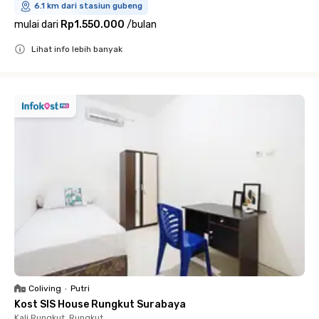
6.1 km dari stasiun gubeng
mulai dari
Rp1.550.000
/
bulan
Lihat info lebih banyak
Close
Coliving
•
Putri
Kost SIS House Rungkut Surabaya
Kali Rungkut, Rungkut