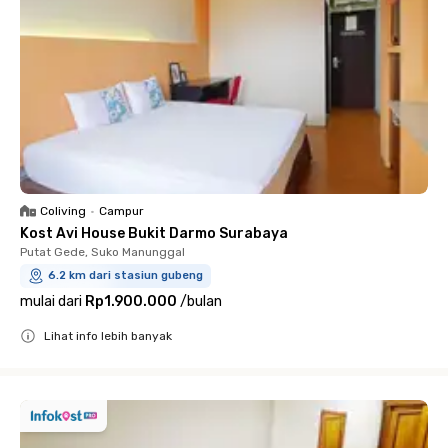
Coliving
•
Campur
Kost Avi House Bukit Darmo Surabaya
Putat Gede, Suko Manunggal
6.2 km dari stasiun gubeng
mulai dari
Rp1.900.000
/
bulan
Lihat info lebih banyak
Close