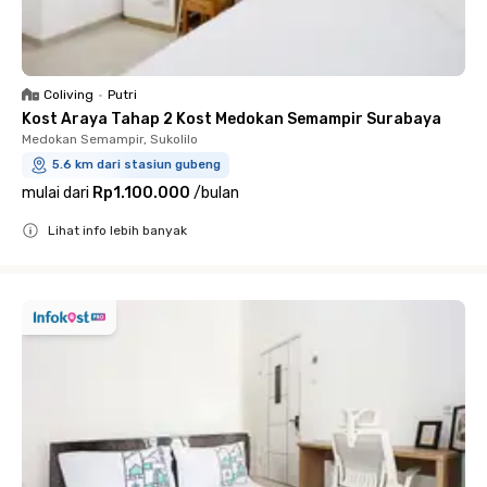
Coliving
•
Putri
Kost Araya Tahap 2 Kost Medokan Semampir Surabaya
Medokan Semampir, Sukolilo
5.6 km dari stasiun gubeng
mulai dari
Rp1.100.000
/
bulan
Lihat info lebih banyak
Close