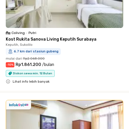
Coliving
•
Putri
Kost Rukita Sanova Living Keputih Surabaya
Keputih, Sukolilo
6.7 km dari stasiun gubeng
mulai dari
Rp2.068.000
Rp1.861.200
/
bulan
-
10
%
Diskon sewa min. 12 Bulan
Lihat info lebih banyak
Close