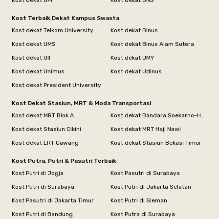
Kost dekat UPI
Kost dekat UNS
Kost Terbaik Dekat Kampus Swasta
Kost dekat Telkom University
Kost dekat Binus
Kost dekat UMS
Kost dekat Binus Alam Sutera
Kost dekat UII
Kost dekat UMY
Kost dekat Unimus
Kost dekat Udinus
Kost dekat President University
Kost Dekat Stasiun, MRT & Moda Transportasi
Kost dekat MRT Blok A
Kost dekat Bandara Soekarno-Hatta
Kost dekat Stasiun Cikini
Kost dekat MRT Haji Nawi
Kost dekat LRT Cawang
Kost dekat Stasiun Bekasi Timur
Kost Putra, Putri & Pasutri Terbaik
Kost Putri di Jogja
Kost Pasutri di Surabaya
Kost Putri di Surabaya
Kost Putri di Jakarta Selatan
Kost Pasutri di Jakarta Timur
Kost Putri di Sleman
Kost Putri di Bandung
Kost Putra di Surabaya