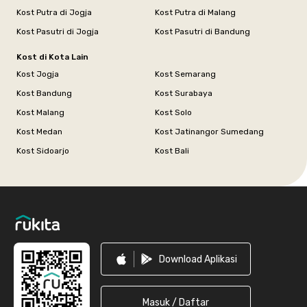
Kost Putra di Jogja
Kost Putra di Malang
Kost Pasutri di Jogja
Kost Pasutri di Bandung
Kost di Kota Lain
Kost Jogja
Kost Semarang
Kost Bandung
Kost Surabaya
Kost Malang
Kost Solo
Kost Medan
Kost Jatinangor Sumedang
Kost Sidoarjo
Kost Bali
Footer
Download Aplikasi
Masuk / Daftar