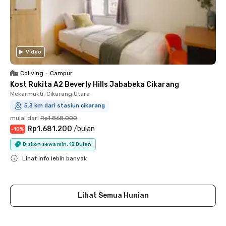
Video
Coliving
•
Campur
Kost Rukita A2 Beverly Hills Jababeka Cikarang
Mekarmukti, Cikarang Utara
5.3 km dari stasiun cikarang
mulai dari
Rp1.868.000
Rp1.681.200
/
bulan
-
10
%
Diskon sewa min. 12 Bulan
Lihat info lebih banyak
Close
Lihat Semua Hunian