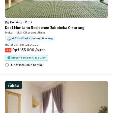
Coliving
•
Putri
Kost Montana Residence Jababeka Cikarang
Mekarmukti, Cikarang Utara
6.2 km dari stasiun cikarang
mulai dari
Rp1.250.000
Rp1.135.000
/
bulan
-
9
%
Diskon sewa min. 12 Bulan
Lihat info lebih banyak
Close