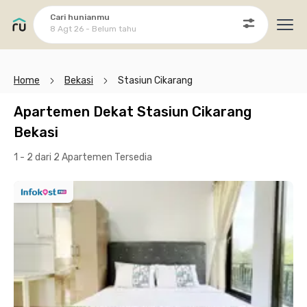
Cari hunianmu
8 Agt 26 - Belum tahu
Ope
Home
Bekasi
Stasiun Cikarang
Apartemen Dekat Stasiun Cikarang
Bekasi
1 - 2 dari 2 Apartemen
Tersedia