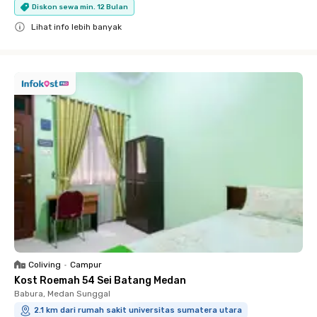
Diskon sewa min. 12 Bulan
Lihat info lebih banyak
Close
Coliving
•
Campur
Kost Roemah 54 Sei Batang Medan
Babura, Medan Sunggal
2.1 km dari rumah sakit universitas sumatera utara