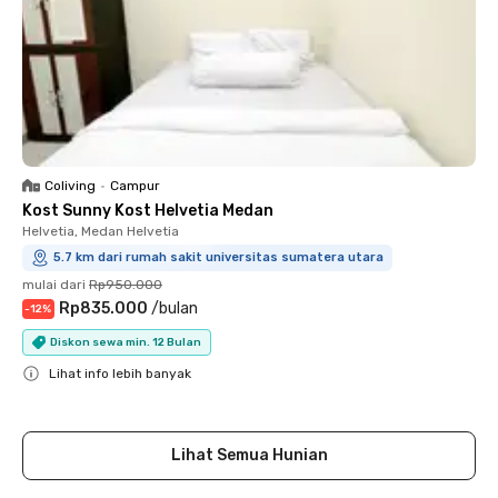
Coliving
•
Campur
Kost Sunny Kost Helvetia Medan
Helvetia, Medan Helvetia
5.7 km dari rumah sakit universitas sumatera utara
mulai dari
Rp950.000
Rp835.000
/
bulan
-
12
%
Diskon sewa min. 12 Bulan
Lihat info lebih banyak
Close
Lihat Semua Hunian