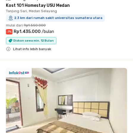
Kost 101 Homestay USU Medan
Tanjung Sari, Medan Selayang
2.3 km dari rumah sakit universitas sumatera utara
mulai dari
Rp1.550.000
Rp1.435.000
/
bulan
-
7
%
Diskon sewa min. 12 Bulan
Lihat info lebih banyak
Close