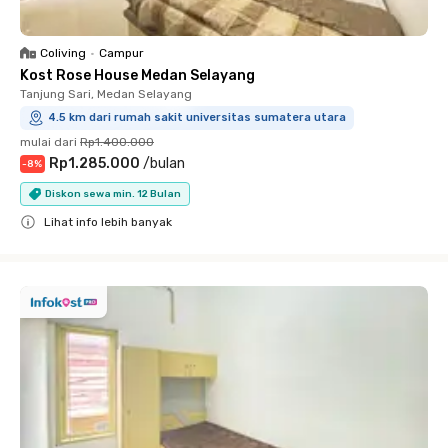
Coliving
•
Campur
Kost Rose House Medan Selayang
Tanjung Sari, Medan Selayang
4.5 km dari rumah sakit universitas sumatera utara
mulai dari
Rp1.400.000
Rp1.285.000
/
bulan
-
8
%
Diskon sewa min. 12 Bulan
Lihat info lebih banyak
Close