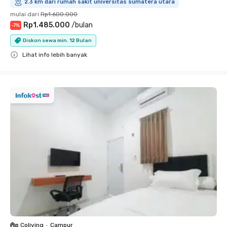
2.3 km dari rumah sakit universitas sumatera utara
mulai dari
Rp1.600.000
Rp1.485.000
/
bulan
-
7
%
Diskon sewa min. 12 Bulan
Lihat info lebih banyak
Close
Coliving
•
Campur