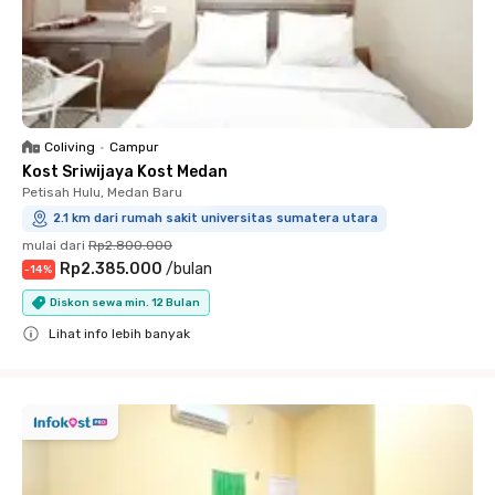
Coliving
•
Campur
Kost Sriwijaya Kost Medan
Petisah Hulu, Medan Baru
2.1 km dari rumah sakit universitas sumatera utara
mulai dari
Rp2.800.000
Rp2.385.000
/
bulan
-
14
%
Diskon sewa min. 12 Bulan
Lihat info lebih banyak
Close