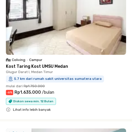
Coliving
•
Campur
Kost Taring Kost UMSU Medan
Glugur Darat I, Medan Timur
5.7 km dari rumah sakit universitas sumatera utara
mulai dari
Rp1.750.000
Rp1.635.000
/
bulan
-
6
%
Diskon sewa min. 12 Bulan
Lihat info lebih banyak
Close