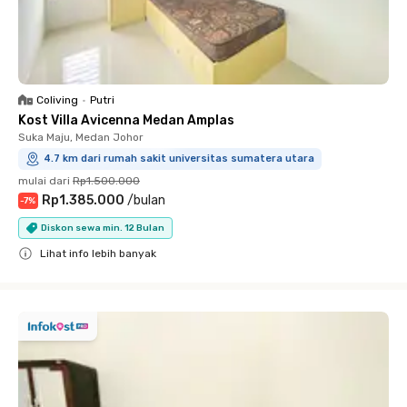
Coliving
•
Putri
Kost Villa Avicenna Medan Amplas
Suka Maju, Medan Johor
4.7 km dari rumah sakit universitas sumatera utara
mulai dari
Rp1.500.000
Rp1.385.000
/
bulan
-
7
%
Diskon sewa min. 12 Bulan
Lihat info lebih banyak
Close