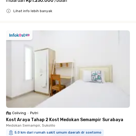
mulai dari
Rp1.250.000
/
bulan
Lihat info lebih banyak
Close
Coliving
•
Putri
Kost Araya Tahap 2 Kost Medokan Semampir Surabaya
Medokan Semampir, Sukolilo
5.0 km dari rumah sakit umum daerah dr soetomo