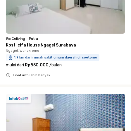
Coliving
•
Putra
Kost Icifa House Ngagel Surabaya
Ngagel, Wonokromo
1.9 km dari rumah sakit umum daerah dr soetomo
mulai dari
Rp850.000
/
bulan
Lihat info lebih banyak
Close