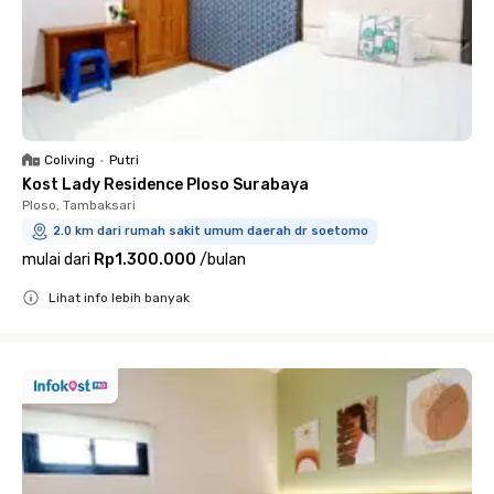
Coliving
•
Putri
Kost Lady Residence Ploso Surabaya
Ploso, Tambaksari
2.0 km dari rumah sakit umum daerah dr soetomo
mulai dari
Rp1.300.000
/
bulan
Lihat info lebih banyak
Close