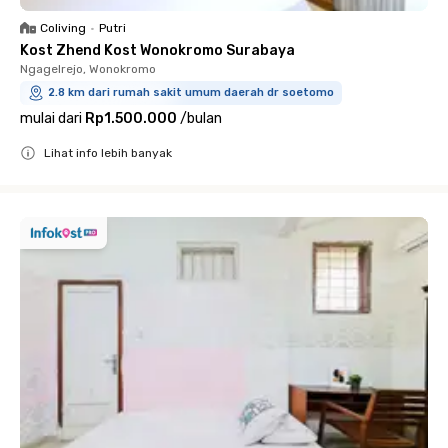
Coliving
•
Putri
Kost Zhend Kost Wonokromo Surabaya
Ngagelrejo, Wonokromo
2.8 km dari rumah sakit umum daerah dr soetomo
mulai dari
Rp1.500.000
/
bulan
Lihat info lebih banyak
Close