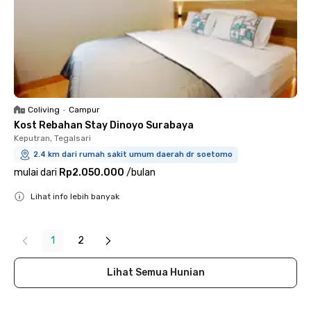
Coliving
•
Campur
Kost Rebahan Stay Dinoyo Surabaya
Keputran, Tegalsari
2.4 km dari rumah sakit umum daerah dr soetomo
mulai dari
Rp2.050.000
/
bulan
Lihat info lebih banyak
Close
1
2
Lihat Semua Hunian