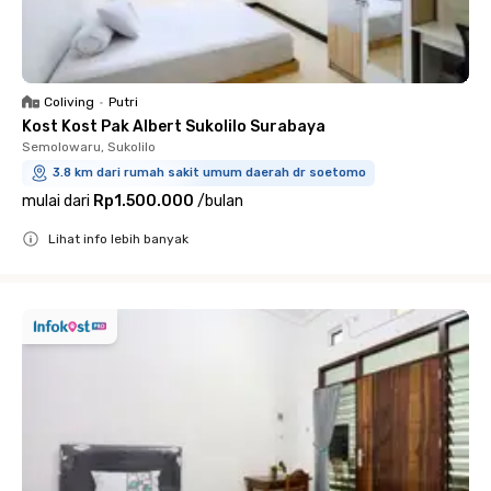
Coliving
•
Putri
Kost Kost Pak Albert Sukolilo Surabaya
Semolowaru, Sukolilo
3.8 km dari rumah sakit umum daerah dr soetomo
mulai dari
Rp1.500.000
/
bulan
Lihat info lebih banyak
Close