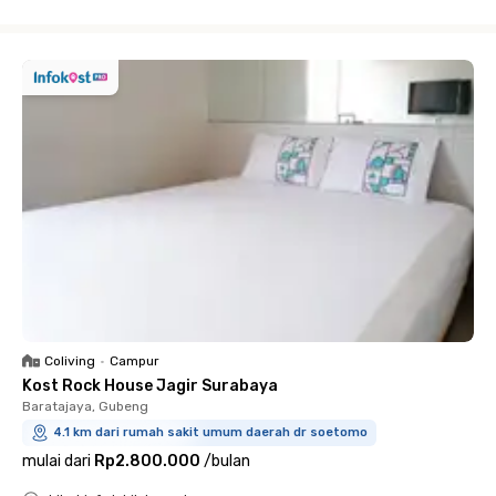
Close
Coliving
•
Campur
Kost Rock House Jagir Surabaya
Baratajaya, Gubeng
4.1 km dari rumah sakit umum daerah dr soetomo
mulai dari
Rp2.800.000
/
bulan