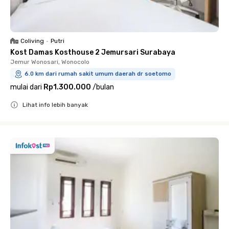
Coliving
•
Putri
Kost Damas Kosthouse 2 Jemursari Surabaya
Jemur Wonosari, Wonocolo
6.0 km dari rumah sakit umum daerah dr soetomo
mulai dari
Rp1.300.000
/
bulan
Lihat info lebih banyak
Close