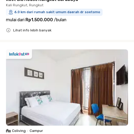
Kali Rungkut, Rungkut
6.0 km dari rumah sakit umum daerah dr soetomo
mulai dari
Rp1.500.000
/
bulan
Lihat info lebih banyak
Close
Coliving
•
Campur