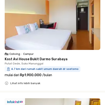
Coliving
•
Campur
Kost Avi House Bukit Darmo Surabaya
Putat Gede, Suko Manunggal
6.7 km dari rumah sakit umum daerah dr soetomo
mulai dari
Rp1.900.000
/
bulan
Lihat info lebih banyak
Close