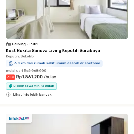
Coliving
•
Putri
Kost Rukita Sanova Living Keputih Surabaya
Keputih, Sukolilo
6.0 km dari rumah sakit umum daerah dr soetomo
mulai dari
Rp2.068.000
Rp1.861.200
/
bulan
-
10
%
Diskon sewa min. 12 Bulan
Lihat info lebih banyak
Close