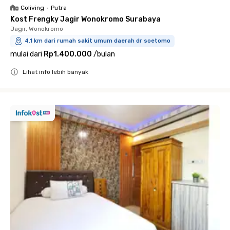
Coliving
•
Putra
Kost Frengky Jagir Wonokromo Surabaya
Jagir, Wonokromo
4.1 km dari rumah sakit umum daerah dr soetomo
mulai dari
Rp1.400.000
/
bulan
Lihat info lebih banyak
Close