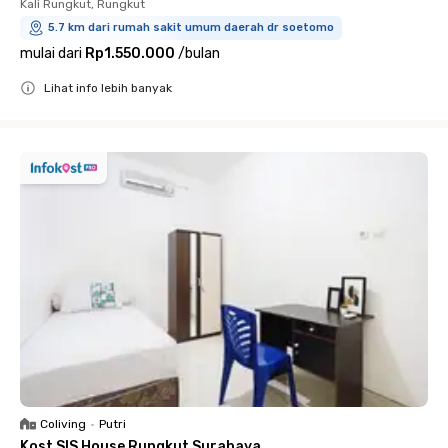
Kali Rungkut, Rungkut
5.7 km dari rumah sakit umum daerah dr soetomo
mulai dari
Rp1.550.000
/
bulan
Lihat info lebih banyak
Close
Coliving
•
Putri
Kost SIS House Rungkut Surabaya