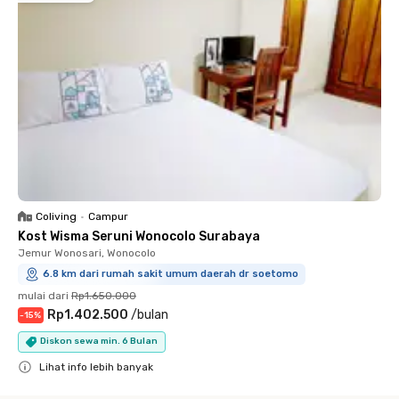
Coliving
•
Campur
Kost Wisma Seruni Wonocolo Surabaya
Jemur Wonosari, Wonocolo
6.8 km dari rumah sakit umum daerah dr soetomo
mulai dari
Rp1.650.000
Rp1.402.500
/
bulan
-
15
%
Diskon sewa min. 6 Bulan
Lihat info lebih banyak
Close