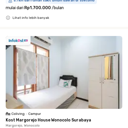
5.1 km dari rumah sakit umum daerah dr soetomo
mulai dari
Rp1.700.000
/
bulan
Lihat info lebih banyak
Close
Coliving
•
Campur
Kost Margorejo House Wonocolo Surabaya
Margorejo, Wonocolo