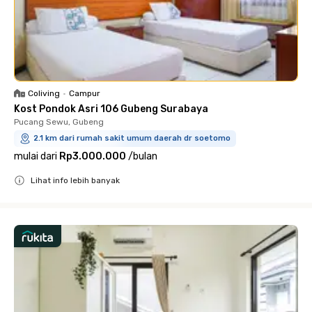
Coliving
•
Campur
Kost Pondok Asri 106 Gubeng Surabaya
Pucang Sewu, Gubeng
2.1 km dari rumah sakit umum daerah dr soetomo
mulai dari
Rp3.000.000
/
bulan
Lihat info lebih banyak
Close