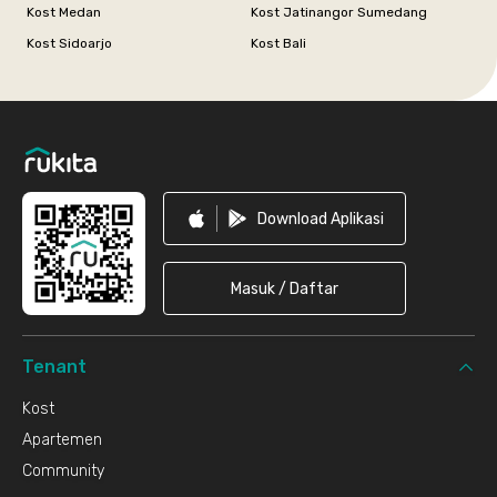
Kost Medan
Kost Jatinangor Sumedang
Kost Sidoarjo
Kost Bali
Footer
Download Aplikasi
Masuk / Daftar
Tenant
Kost
Apartemen
Community