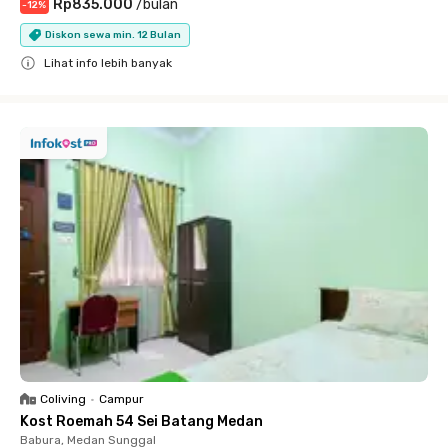
Rp835.000
/
bulan
-
12
%
Diskon sewa min. 12 Bulan
Lihat info lebih banyak
Close
Coliving
•
Campur
Kost Roemah 54 Sei Batang Medan
Babura, Medan Sunggal