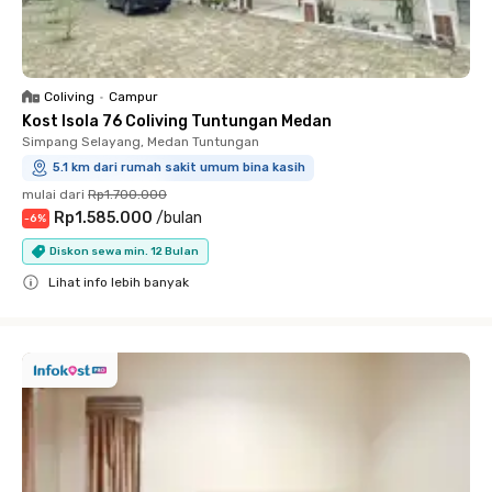
Coliving
•
Campur
Kost Isola 76 Coliving Tuntungan Medan
Simpang Selayang, Medan Tuntungan
5.1 km dari rumah sakit umum bina kasih
mulai dari
Rp1.700.000
Rp1.585.000
/
bulan
-
6
%
Diskon sewa min. 12 Bulan
Lihat info lebih banyak
Close