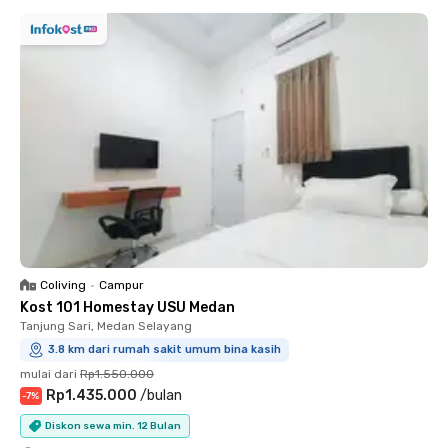
Coliving
•
Campur
Kost 101 Homestay USU Medan
Tanjung Sari, Medan Selayang
3.8 km dari rumah sakit umum bina kasih
mulai dari
Rp1.550.000
Rp1.435.000
/
bulan
-
7
%
Diskon sewa min. 12 Bulan