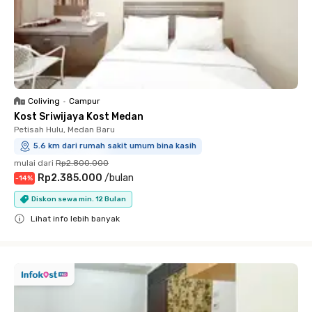
Coliving
•
Campur
Kost Sriwijaya Kost Medan
Petisah Hulu, Medan Baru
5.6 km dari rumah sakit umum bina kasih
mulai dari
Rp2.800.000
Rp2.385.000
/
bulan
-
14
%
Diskon sewa min. 12 Bulan
Lihat info lebih banyak
Close