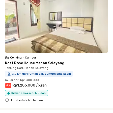
Coliving
•
Campur
Kost Rose House Medan Selayang
Tanjung Sari, Medan Selayang
3.9 km dari rumah sakit umum bina kasih
mulai dari
Rp1.400.000
Rp1.285.000
/
bulan
-
8
%
Diskon sewa min. 12 Bulan
Lihat info lebih banyak
Close