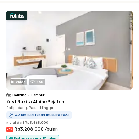
Video
360
Coliving
•
Campur
Kost Rukita Alpine Pejaten
Jatipadang, Pasar Minggu
3.2 km dari rukan mutiara faza
mulai dari
Rp3.468.000
Rp3.208.000
/
bulan
-
7
%
Diskon sewa min. 12 Bulan