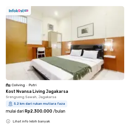
Coliving
•
Putri
Kost Nvansa Living Jagakarsa
Srengseng Sawah, Jagakarsa
5.2 km dari rukan mutiara faza
mulai dari
Rp2.300.000
/
bulan
Lihat info lebih banyak
Close