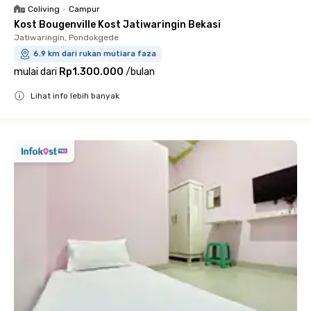
Coliving
•
Campur
Kost Bougenville Kost Jatiwaringin Bekasi
Jatiwaringin, Pondokgede
6.9 km dari rukan mutiara faza
mulai dari
Rp1.300.000
/
bulan
Lihat info lebih banyak
Close