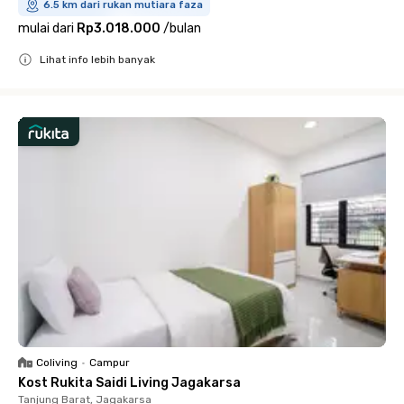
6.5 km dari rukan mutiara faza
mulai dari
Rp3.018.000
/
bulan
Lihat info lebih banyak
Close
Coliving
•
Campur
Kost Rukita Saidi Living Jagakarsa
Tanjung Barat, Jagakarsa