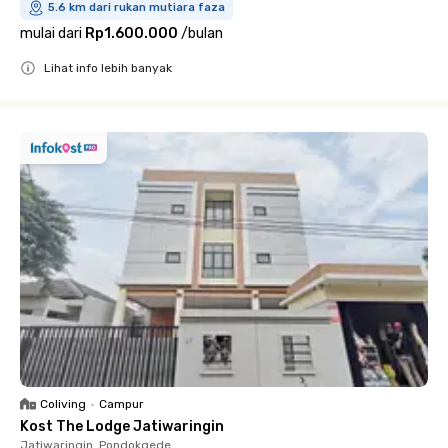
5.6 km dari rukan mutiara faza
mulai dari
Rp1.600.000
/
bulan
Lihat info lebih banyak
Close
Coliving
•
Campur
Kost The Lodge Jatiwaringin
Jatiwaringin, Pondokgede