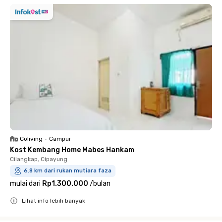
Coliving
•
Campur
Kost Kembang Home Mabes Hankam
Cilangkap, Cipayung
6.8 km dari rukan mutiara faza
mulai dari
Rp1.300.000
/
bulan
Lihat info lebih banyak
Close