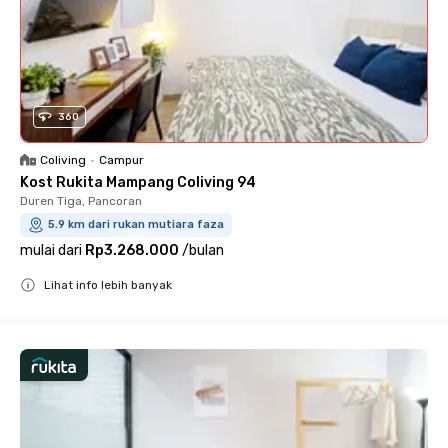
360
Coliving
•
Campur
Kost Rukita Mampang Coliving 94
Duren Tiga, Pancoran
5.9 km dari rukan mutiara faza
mulai dari
Rp3.268.000
/
bulan
Lihat info lebih banyak
Close