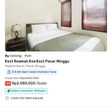
Coliving
•
Putri
Kost Roemah Koe Kost Pasar Minggu
Pejaten Barat, Pasar Minggu
3.4 km dari rukan mutiara faza
mulai dari
Rp2.200.000
Rp2.085.000
/
bulan
-
5
%
Diskon sewa min. 12 Bulan
Lihat info lebih banyak
Close