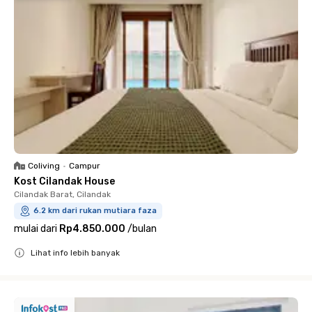
Coliving
•
Campur
Kost Cilandak House
Cilandak Barat, Cilandak
6.2 km dari rukan mutiara faza
mulai dari
Rp4.850.000
/
bulan
Lihat info lebih banyak
Close