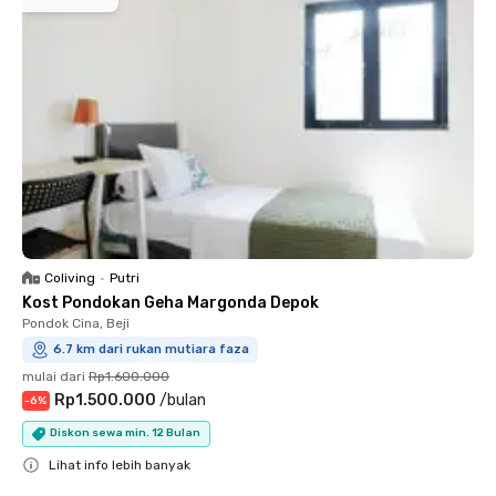
Coliving
•
Putri
Kost Pondokan Geha Margonda Depok
Pondok Cina, Beji
6.7 km dari rukan mutiara faza
mulai dari
Rp1.600.000
Rp1.500.000
/
bulan
-
6
%
Diskon sewa min. 12 Bulan
Lihat info lebih banyak
Close