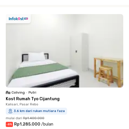
Close
Coliving
•
Putri
Kost Rumah Tyo Cijantung
Kalisari, Pasar Rebo
3.6 km dari rukan mutiara faza
mulai dari
Rp1.400.000
Rp1.285.000
/
bulan
-
8
%