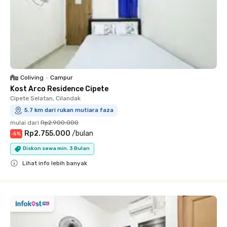
Coliving
•
Campur
Kost Arco Residence Cipete
Cipete Selatan, Cilandak
5.7 km dari rukan mutiara faza
mulai dari
Rp2.900.000
Rp2.755.000
/
bulan
-
5
%
Diskon sewa min. 3 Bulan
Lihat info lebih banyak
Close