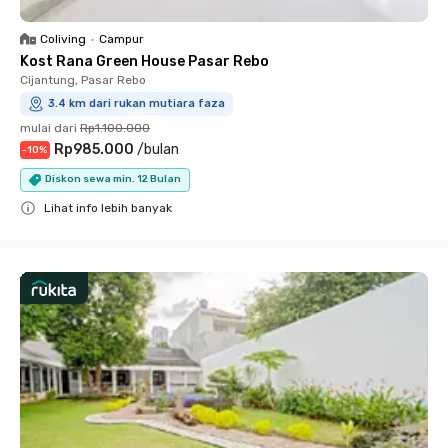
Coliving
•
Campur
Kost Rana Green House Pasar Rebo
Cijantung, Pasar Rebo
3.4 km dari rukan mutiara faza
mulai dari
Rp1.100.000
Rp985.000
/
bulan
-
10
%
Diskon sewa min. 12 Bulan
Lihat info lebih banyak
Close