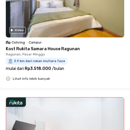
Video
Coliving
•
Campur
Kost Rukita Samara House Ragunan
Ragunan, Pasar Minggu
3.9 km dari rukan mutiara faza
mulai dari
Rp3.518.000
/
bulan
Lihat info lebih banyak
Close