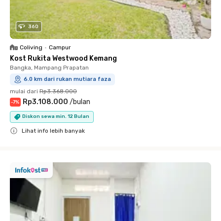
360
Coliving
•
Campur
Kost Rukita Westwood Kemang
Bangka, Mampang Prapatan
6.0 km dari rukan mutiara faza
mulai dari
Rp3.368.000
Rp3.108.000
/
bulan
-
7
%
Diskon sewa min. 12 Bulan
Lihat info lebih banyak
Close