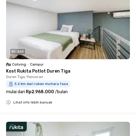
360
Coliving
•
Campur
Kost Rukita Potlot Duren Tiga
Duren Tiga, Pancoran
5.2 km dari rukan mutiara faza
mulai dari
Rp2.968.000
/
bulan
Lihat info lebih banyak
Close