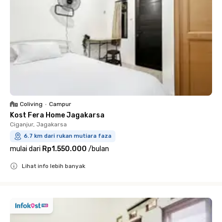
Coliving
•
Campur
Kost Fera Home Jagakarsa
Ciganjur, Jagakarsa
6.7 km dari rukan mutiara faza
mulai dari
Rp1.550.000
/
bulan
Lihat info lebih banyak
Close