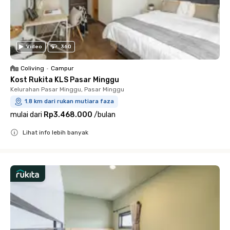
Video
360
Coliving
•
Campur
Kost Rukita KLS Pasar Minggu
Kelurahan Pasar Minggu, Pasar Minggu
1.8 km dari rukan mutiara faza
mulai dari
Rp3.468.000
/
bulan
Lihat info lebih banyak
Close