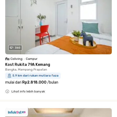
360
Coliving
•
Campur
Kost Rukita 79A Kemang
Bangka, Mampang Prapatan
5.9 km dari rukan mutiara faza
mulai dari
Rp2.818.000
/
bulan
Lihat info lebih banyak
Close