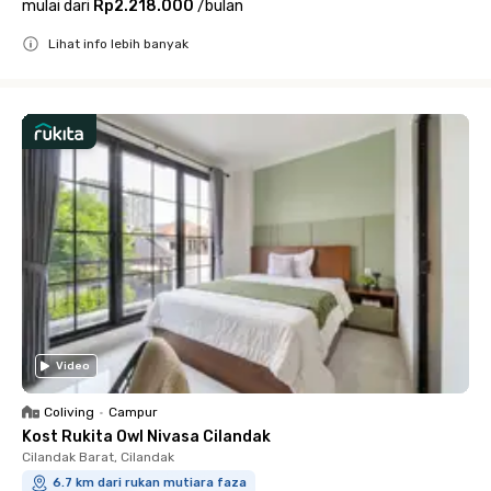
mulai dari
Rp2.218.000
/
bulan
Lihat info lebih banyak
Close
Video
Coliving
•
Campur
Kost Rukita Owl Nivasa Cilandak
Cilandak Barat, Cilandak
6.7 km dari rukan mutiara faza