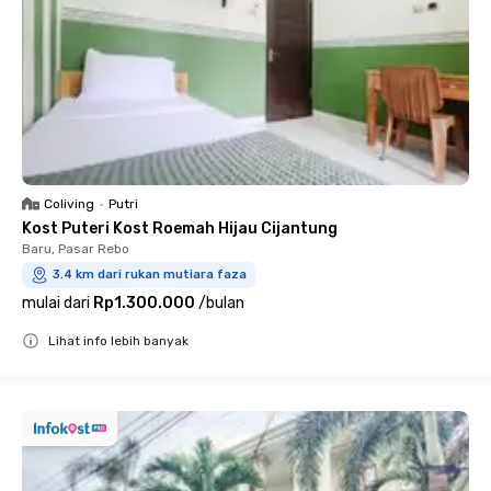
Coliving
•
Putri
Kost Puteri Kost Roemah Hijau Cijantung
Baru, Pasar Rebo
3.4 km dari rukan mutiara faza
mulai dari
Rp1.300.000
/
bulan
Lihat info lebih banyak
Close