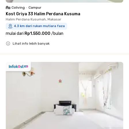
Coliving
•
Campur
Kost Griya 33 Halim Perdana Kusuma
Halim Perdana Kusumah, Makasar
4.3 km dari rukan mutiara faza
mulai dari
Rp1.550.000
/
bulan
Lihat info lebih banyak
Close