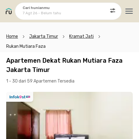
Cari hunianmu
7 Agt 26 - Belum tahu
Ope
Home
Jakarta Timur
Kramat Jati
Rukan Mutiara Faza
Apartemen Dekat Rukan Mutiara Faza
Jakarta Timur
1 - 30 dari 59 Apartemen
Tersedia