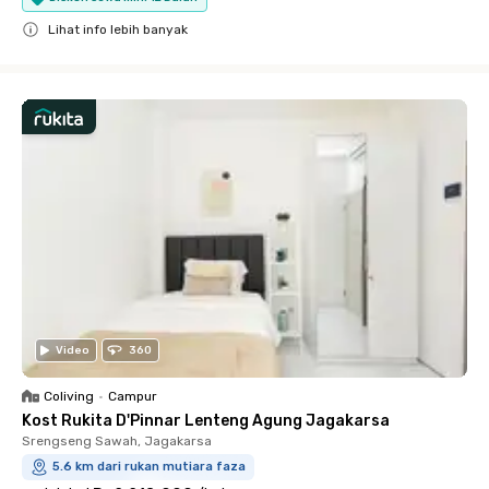
Lihat info lebih banyak
Close
Video
360
Coliving
•
Campur
Kost Rukita D'Pinnar Lenteng Agung Jagakarsa
Srengseng Sawah, Jagakarsa
5.6 km dari rukan mutiara faza