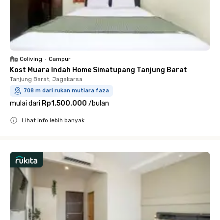
Coliving
•
Campur
Kost Muara Indah Home Simatupang Tanjung Barat
Tanjung Barat, Jagakarsa
708 m dari rukan mutiara faza
mulai dari
Rp1.500.000
/
bulan
Lihat info lebih banyak
Close