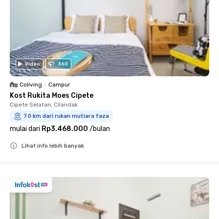
Video
360
Coliving
•
Campur
Kost Rukita Moes Cipete
Cipete Selatan, Cilandak
7.0 km dari rukan mutiara faza
mulai dari
Rp3.468.000
/
bulan
Lihat info lebih banyak
Close