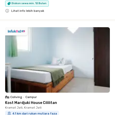
Diskon sewa min. 12 Bulan
Lihat info lebih banyak
Close
Coliving
•
Campur
Kost Mardjuki House Cililitan
Kramat Jati, Kramat Jati
4.1 km dari rukan mutiara faza