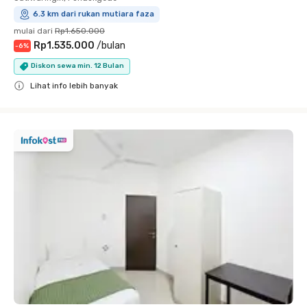
6.3 km dari rukan mutiara faza
mulai dari
Rp1.650.000
Rp1.535.000
/
bulan
-
6
%
Diskon sewa min. 12 Bulan
Lihat info lebih banyak
Close