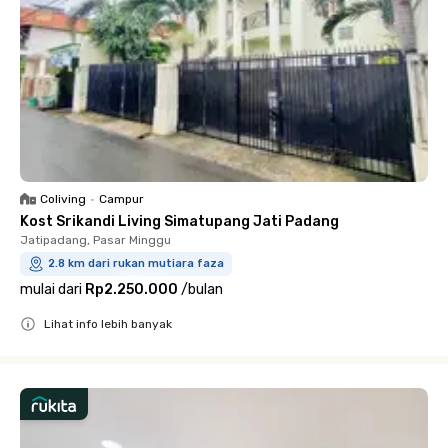
Coliving
•
Campur
Kost Srikandi Living Simatupang Jati Padang
Jatipadang, Pasar Minggu
2.8 km dari rukan mutiara faza
mulai dari
Rp2.250.000
/
bulan
Lihat info lebih banyak
Close