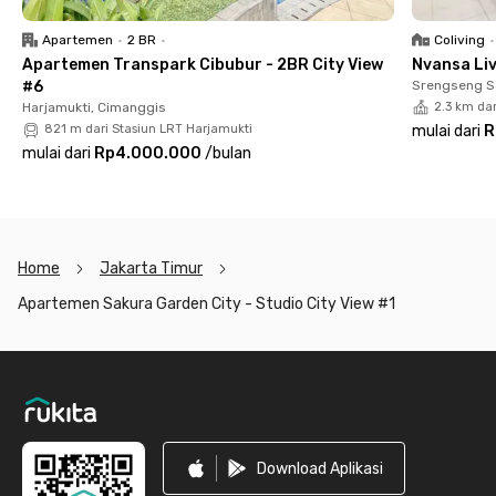
Jakarta Timur ini yang meliputi lift, WiFi lobi, gym, dan kolam
renang. Tersedia pula area parkir berbayar jika kamu ingin
Apartemen
•
2 BR
•
Coliving
•
membawa kendaraan pribadi. Sudah siap booking apartemen
Apartemen Transpark Cibubur - 2BR City View
Nvansa Li
studio Jakarta Timur ini?
#6
Srengseng S
Harjamukti, Cimanggis
2.3 km dar
821 m dari Stasiun LRT Harjamukti
mulai dari
R
mulai dari
Rp4.000.000
/
bulan
Home
Jakarta Timur
Apartemen Sakura Garden City - Studio City View #1
Footer
Download Aplikasi