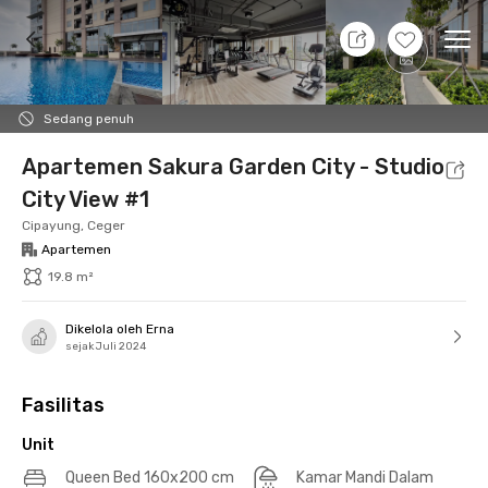
8 Agt 26 - Belum tahu
+
25
Ope
Foto
Fasilitas bersama
Lokasi
Aturan Tambahan
Sedang penuh
Apartemen Sakura Garden City - Studio
City View #1
Cipayung, Ceger
Apartemen
19.8 m²
Dikelola oleh Erna
sejak Juli 2024
Fasilitas
Unit
Queen Bed 160x200 cm
Kamar Mandi Dalam