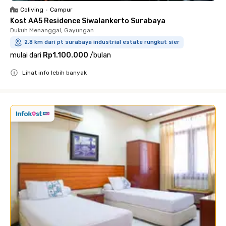
Coliving
•
Campur
Kost AA5 Residence Siwalankerto Surabaya
Dukuh Menanggal, Gayungan
2.8 km dari pt surabaya industrial estate rungkut sier
mulai dari
Rp1.100.000
/
bulan
Lihat info lebih banyak
Close