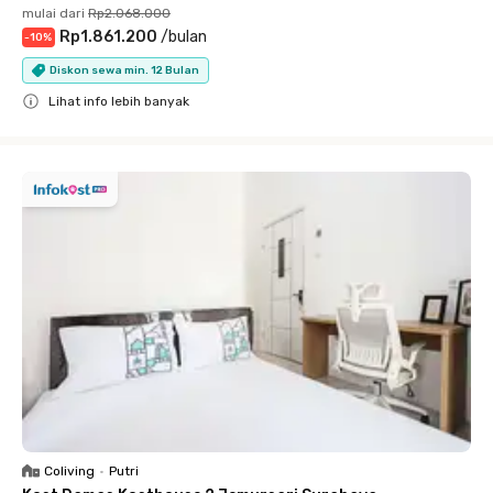
mulai dari
Rp2.068.000
Rp1.861.200
/
bulan
-
10
%
Diskon sewa min. 12 Bulan
Lihat info lebih banyak
Close
Coliving
•
Putri