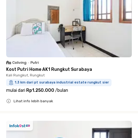
Coliving
•
Putri
Kost Putri Home AK1 Rungkut Surabaya
Kali Rungkut, Rungkut
1.3 km dari pt surabaya industrial estate rungkut sier
mulai dari
Rp1.250.000
/
bulan
Lihat info lebih banyak
Close