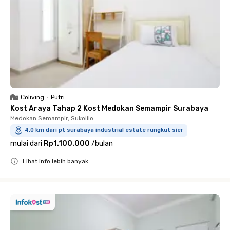
Coliving
•
Putri
Kost Araya Tahap 2 Kost Medokan Semampir Surabaya
Medokan Semampir, Sukolilo
4.0 km dari pt surabaya industrial estate rungkut sier
mulai dari
Rp1.100.000
/
bulan
Lihat info lebih banyak
Close