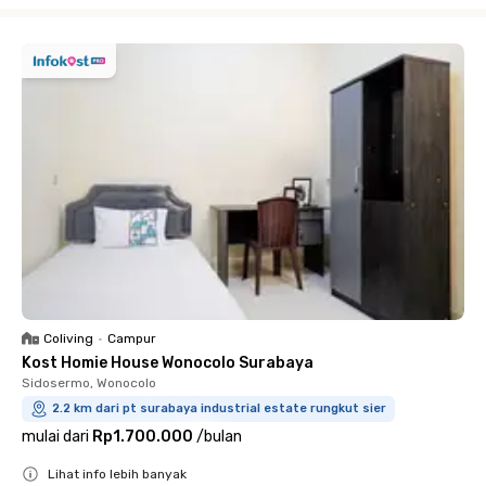
Close
Coliving
•
Campur
Kost Homie House Wonocolo Surabaya
Sidosermo, Wonocolo
2.2 km dari pt surabaya industrial estate rungkut sier
mulai dari
Rp1.700.000
/
bulan
Lihat info lebih banyak