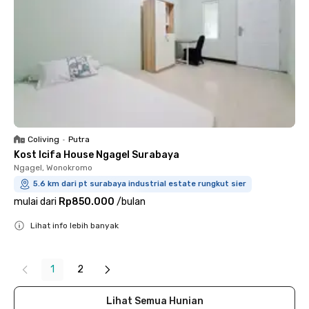
Coliving
•
Putra
Kost Icifa House Ngagel Surabaya
Ngagel, Wonokromo
5.6 km dari pt surabaya industrial estate rungkut sier
mulai dari
Rp850.000
/
bulan
Lihat info lebih banyak
Close
1
2
Lihat Semua Hunian