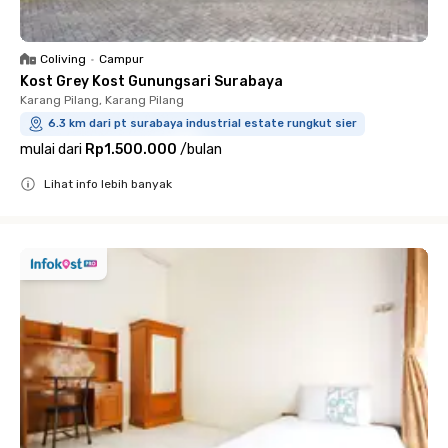
Coliving
•
Campur
Kost Grey Kost Gunungsari Surabaya
Karang Pilang, Karang Pilang
6.3 km dari pt surabaya industrial estate rungkut sier
mulai dari
Rp1.500.000
/
bulan
Lihat info lebih banyak
Close