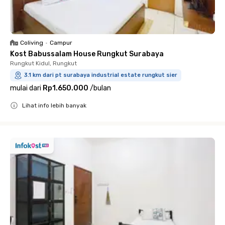
Coliving
•
Campur
Kost Babussalam House Rungkut Surabaya
Rungkut Kidul, Rungkut
3.1 km dari pt surabaya industrial estate rungkut sier
mulai dari
Rp1.650.000
/
bulan
Lihat info lebih banyak
Close