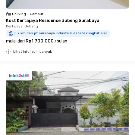
Coliving
•
Campur
Kost Kertajaya Residence Gubeng Surabaya
Kertajaya, Gubeng
5.7 km dari pt surabaya industrial estate rungkut sier
mulai dari
Rp1.700.000
/
bulan
Lihat info lebih banyak
Close