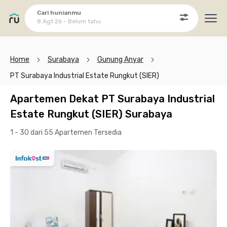
Cari hunianmu
8 Agt 26 - Belum tahu
Ope
Home
Surabaya
Gunung Anyar
PT Surabaya Industrial Estate Rungkut (SIER)
Apartemen Dekat PT Surabaya Industrial
Estate Rungkut (SIER) Surabaya
1 - 30 dari 55 Apartemen
Tersedia