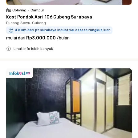
Coliving
•
Campur
Kost Pondok Asri 106 Gubeng Surabaya
Pucang Sewu, Gubeng
4.8 km dari pt surabaya industrial estate rungkut sier
mulai dari
Rp3.000.000
/
bulan
Lihat info lebih banyak
Close