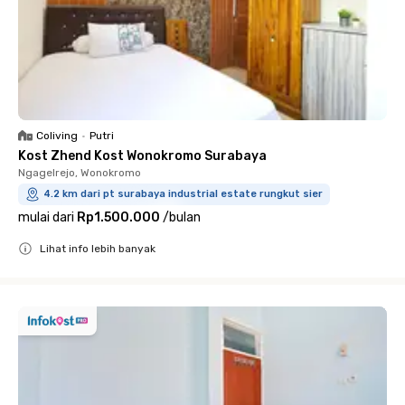
Coliving
•
Putri
Kost Zhend Kost Wonokromo Surabaya
Ngagelrejo, Wonokromo
4.2 km dari pt surabaya industrial estate rungkut sier
mulai dari
Rp1.500.000
/
bulan
Lihat info lebih banyak
Close