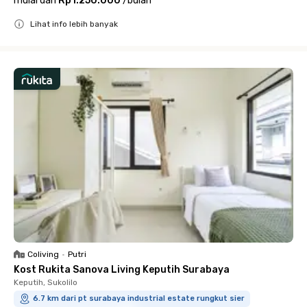
mulai dari
Rp1.250.000
/
bulan
Lihat info lebih banyak
Close
Coliving
•
Putri
Kost Rukita Sanova Living Keputih Surabaya
Keputih, Sukolilo
6.7 km dari pt surabaya industrial estate rungkut sier