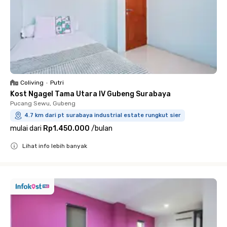
Coliving
•
Putri
Kost Ngagel Tama Utara IV Gubeng Surabaya
Pucang Sewu, Gubeng
4.7 km dari pt surabaya industrial estate rungkut sier
mulai dari
Rp1.450.000
/
bulan
Lihat info lebih banyak
Close