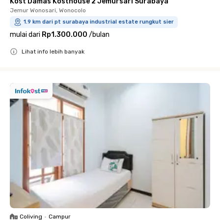
Kost Damas Kosthouse 2 Jemursari Surabaya
Jemur Wonosari, Wonocolo
1.9 km dari pt surabaya industrial estate rungkut sier
mulai dari
Rp1.300.000
/
bulan
Lihat info lebih banyak
Close
Coliving
•
Campur