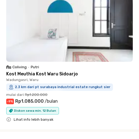
Coliving
•
Putri
Kost Meuthia Kost Waru Sidoarjo
Wadungasri, Waru
2.3 km dari pt surabaya industrial estate rungkut sier
mulai dari
Rp1.200.000
Rp1.085.000
/
bulan
-
9
%
Diskon sewa min. 12 Bulan
Lihat info lebih banyak
Close