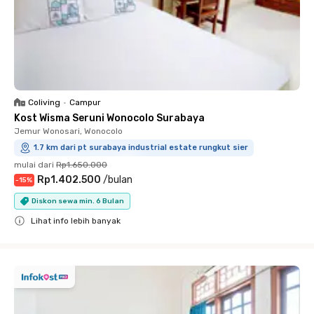
Coliving
•
Campur
Kost Wisma Seruni Wonocolo Surabaya
Jemur Wonosari, Wonocolo
1.7 km dari pt surabaya industrial estate rungkut sier
mulai dari
Rp1.650.000
Rp1.402.500
/
bulan
-
15
%
Diskon sewa min. 6 Bulan
Lihat info lebih banyak
Close