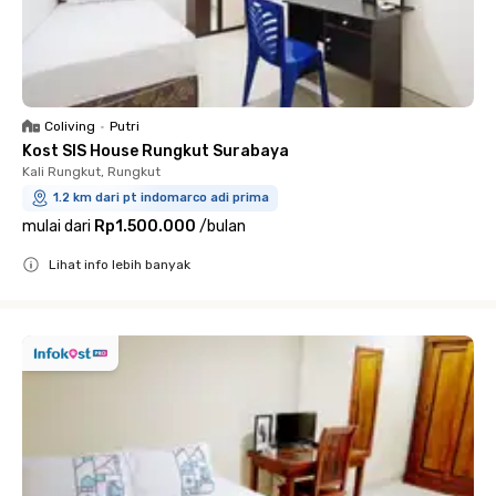
Coliving
•
Putri
Kost SIS House Rungkut Surabaya
Kali Rungkut, Rungkut
1.2 km dari pt indomarco adi prima
mulai dari
Rp1.500.000
/
bulan
Lihat info lebih banyak
Close