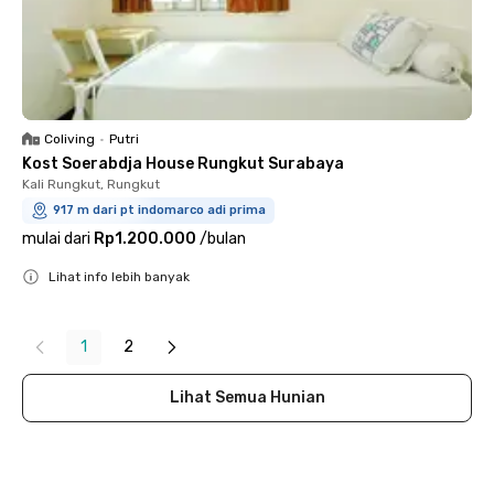
Coliving
•
Putri
Kost Soerabdja House Rungkut Surabaya
Kali Rungkut, Rungkut
917 m dari pt indomarco adi prima
mulai dari
Rp1.200.000
/
bulan
Lihat info lebih banyak
Close
1
2
Lihat Semua Hunian