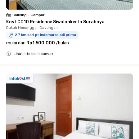
Coliving
•
Campur
Kost CC10 Residence Siwalankerto Surabaya
Dukuh Menanggal, Gayungan
2.7 km dari pt indomarco adi prima
mulai dari
Rp1.500.000
/
bulan
Lihat info lebih banyak
Close