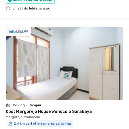
Diskon sewa min. 12 Bulan
Lihat info lebih banyak
Close
Coliving
•
Campur
Kost Margorejo House Wonocolo Surabaya
Margorejo, Wonocolo
2.4 km dari pt indomarco adi prima