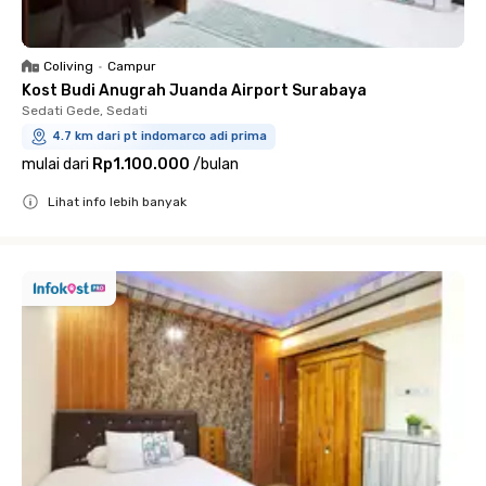
Coliving
•
Campur
Kost Budi Anugrah Juanda Airport Surabaya
Sedati Gede, Sedati
4.7 km dari pt indomarco adi prima
mulai dari
Rp1.100.000
/
bulan
Lihat info lebih banyak
Close