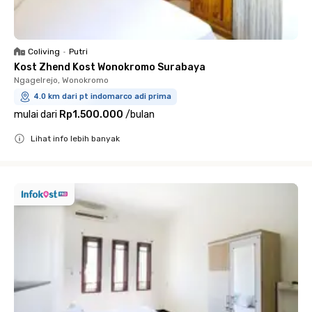
Coliving
•
Putri
Kost Zhend Kost Wonokromo Surabaya
Ngagelrejo, Wonokromo
4.0 km dari pt indomarco adi prima
mulai dari
Rp1.500.000
/
bulan
Lihat info lebih banyak
Close