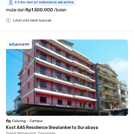
4.0 km dari pt indomarco adi prima
mulai dari
Rp1.500.000
/
bulan
Lihat info lebih banyak
Close
Coliving
•
Campur
Kost AA5 Residence Siwalankerto Surabaya
Dukuh Menanggal, Gayungan