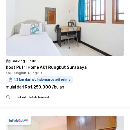
Coliving
•
Putri
Kost Putri Home AK1 Rungkut Surabaya
Kali Rungkut, Rungkut
1.3 km dari pt indomarco adi prima
mulai dari
Rp1.250.000
/
bulan
Lihat info lebih banyak
Close