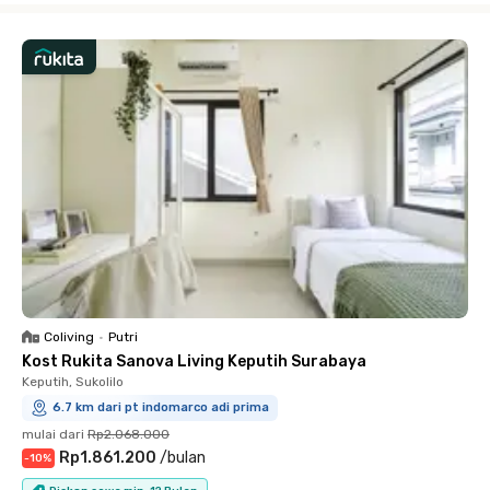
Coliving
•
Putri
Kost Rukita Sanova Living Keputih Surabaya
Keputih, Sukolilo
6.7 km dari pt indomarco adi prima
mulai dari
Rp2.068.000
Rp1.861.200
/
bulan
-
10
%