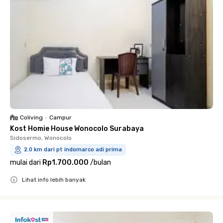
Coliving
•
Campur
Kost Homie House Wonocolo Surabaya
Sidosermo, Wonocolo
2.0 km dari pt indomarco adi prima
mulai dari
Rp1.700.000
/
bulan
Lihat info lebih banyak
Close