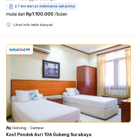
2.7 km dari pt indomarco adi prima
mulai dari
Rp1.100.000
/
bulan
Lihat info lebih banyak
Close
Coliving
•
Campur
Kost Pondok Asri 106 Gubeng Surabaya