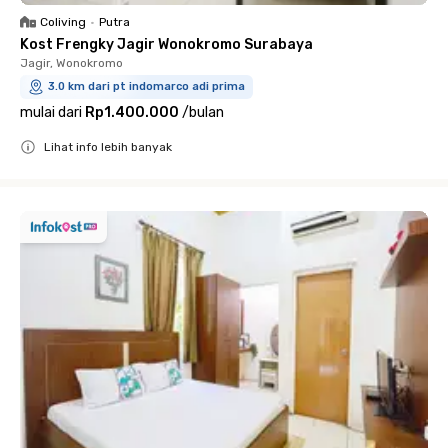
Coliving
•
Putra
Kost Frengky Jagir Wonokromo Surabaya
Jagir, Wonokromo
3.0 km dari pt indomarco adi prima
mulai dari
Rp1.400.000
/
bulan
Lihat info lebih banyak
Close