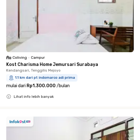
Coliving
•
Campur
Kost Charisma Home Jemursari Surabaya
Kendangsari, Tenggilis Mejoyo
1.1 km dari pt indomarco adi prima
mulai dari
Rp1.300.000
/
bulan
Lihat info lebih banyak
Close