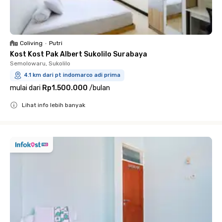
Coliving
•
Putri
Kost Kost Pak Albert Sukolilo Surabaya
Semolowaru, Sukolilo
4.1 km dari pt indomarco adi prima
mulai dari
Rp1.500.000
/
bulan
Lihat info lebih banyak
Close