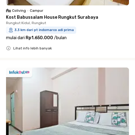
Coliving
•
Campur
Kost Babussalam House Rungkut Surabaya
Rungkut Kidul, Rungkut
3.3 km dari pt indomarco adi prima
mulai dari
Rp1.650.000
/
bulan
Lihat info lebih banyak
Close