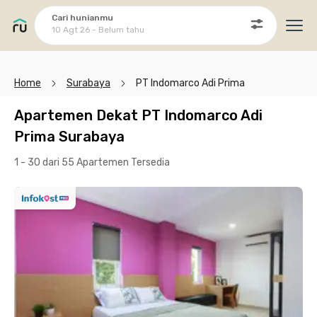
Cari hunianmu
10 Agt 26 - Belum tahu
Ope
Home
Surabaya
PT Indomarco Adi Prima
Apartemen Dekat PT Indomarco Adi
Prima Surabaya
1 - 30 dari 55 Apartemen
Tersedia