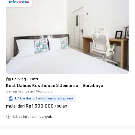
Coliving
•
Putri
Kost Damas Kosthouse 2 Jemursari Surabaya
Jemur Wonosari, Wonocolo
1.7 km dari pt indomarco adi prima
mulai dari
Rp1.300.000
/
bulan
Lihat info lebih banyak
Close