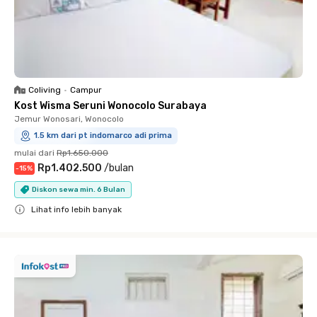
Coliving
•
Campur
Kost Wisma Seruni Wonocolo Surabaya
Jemur Wonosari, Wonocolo
1.5 km dari pt indomarco adi prima
mulai dari
Rp1.650.000
Rp1.402.500
/
bulan
-
15
%
Diskon sewa min. 6 Bulan
Lihat info lebih banyak
Close