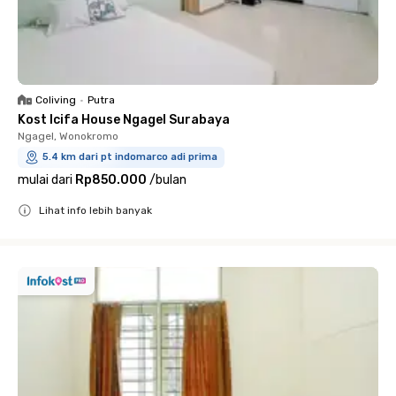
Coliving
•
Putra
Kost Icifa House Ngagel Surabaya
Ngagel, Wonokromo
5.4 km dari pt indomarco adi prima
mulai dari
Rp850.000
/
bulan
Lihat info lebih banyak
Close