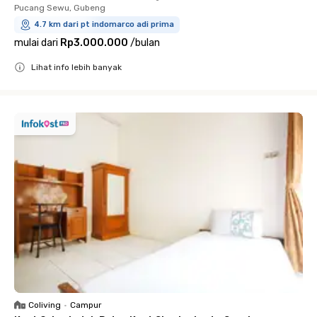
Pucang Sewu, Gubeng
4.7 km dari pt indomarco adi prima
mulai dari
Rp3.000.000
/
bulan
Lihat info lebih banyak
Close
Coliving
•
Campur