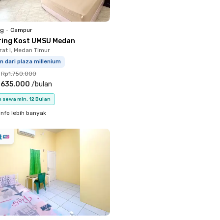
ng
•
Campur
ring Kost UMSU Medan
rat I, Medan Timur
m dari plaza millenium
Rp1.750.000
.635.000
/
bulan
 sewa min. 12 Bulan
info lebih banyak