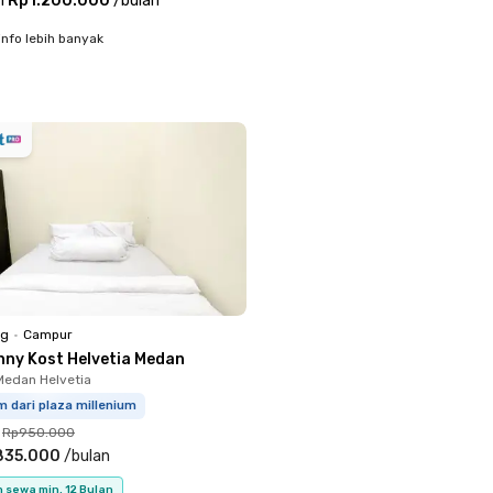
i
Rp1.200.000
/
bulan
info lebih banyak
ng
•
Campur
nny Kost Helvetia Medan
 Medan Helvetia
m dari plaza millenium
Rp950.000
835.000
/
bulan
 sewa min. 12 Bulan