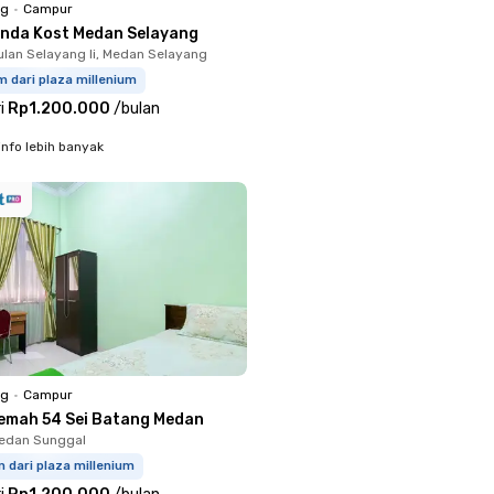
ng
•
Campur
enda Kost Medan Selayang
lan Selayang Ii, Medan Selayang
m dari plaza millenium
i
Rp1.200.000
/
bulan
info lebih banyak
ng
•
Campur
emah 54 Sei Batang Medan
Medan Sunggal
m dari plaza millenium