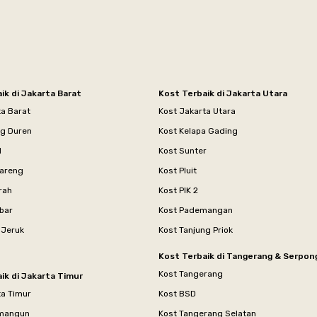
ik di Jakarta Barat
Kost Terbaik di Jakarta Utara
ta Barat
Kost Jakarta Utara
ng Duren
Kost Kelapa Gading
l
Kost Sunter
areng
Kost Pluit
rah
Kost PIK 2
bar
Kost Pademangan
 Jeruk
Kost Tanjung Priok
Kost Terbaik di Tangerang & Serpon
Kost Tangerang
ik di Jakarta Timur
ta Timur
Kost BSD
mangun
Kost Tangerang Selatan