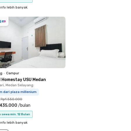
info lebih banyak
ng
•
Campur
1 Homestay USU Medan
ari, Medan Selayang
m dari plaza millenium
Rp1.550.000
.435.000
/
bulan
 sewa min. 12 Bulan
info lebih banyak