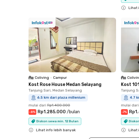
Close
Lihat 
Close
Coliving
•
Campur
Colivi
Kost Rose House Medan Selayang
Kost 10
Tanjung Sari, Medan Selayang
Tanjung S
6.5 km dari plaza millenium
4.7 k
mulai dari
Rp1.400.000
mulai dari
Rp1.285.000
/
bulan
Rp1
-
8
%
-
7
%
Diskon sewa min. 12 Bulan
Diskon
Lihat info lebih banyak
Lihat 
Close
Close