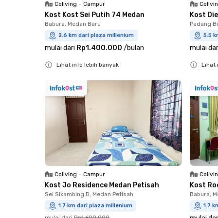
Coliving
•
Campur
Colivi
Kost Kost Sei Putih 74 Medan
Kost Di
Babura, Medan Baru
Padang Bu
2.6 km dari plaza millenium
5.5 k
mulai dari
Rp1.400.000
/
bulan
mulai dar
Lihat info lebih banyak
Lihat 
Close
Close
Coliving
•
Campur
Colivi
Kost Jo Residence Medan Petisah
Kost Ro
Sei Sikambing D, Medan Petisah
Babura, 
1.7 km dari plaza millenium
1.7 k
mulai dari
Rp1.600.000