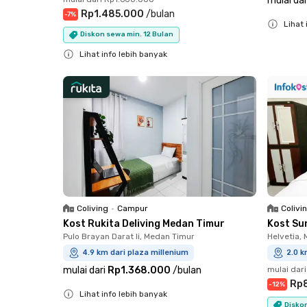
mulai dar
Rp1.485.000
/
bulan
-
7
%
Lihat 
Diskon sewa min. 12 Bulan
Close
Lihat info lebih banyak
Close
Coliving
•
Campur
Colivi
Kost Rukita Deliving Medan Timur
Kost Su
Pulo Brayan Darat Ii, Medan Timur
Helvetia,
4.9 km dari plaza millenium
2.0 k
mulai dari
Rp1.368.000
/
bulan
mulai dari
Rp
-
12
%
Lihat info lebih banyak
Diskon