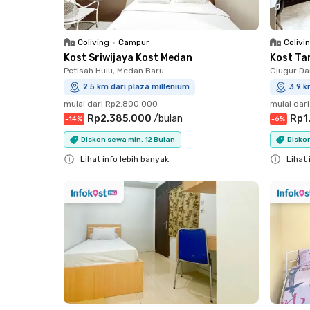
Coliving
•
Campur
Colivi
Kost Sriwijaya Kost Medan
Kost Ta
Petisah Hulu, Medan Baru
Glugur Da
2.5 km dari plaza millenium
3.9 k
mulai dari
Rp2.800.000
mulai dari
Rp2.385.000
/
bulan
Rp1
-
14
%
-
6
%
Diskon sewa min. 12 Bulan
Diskon
Lihat info lebih banyak
Lihat 
Close
Close