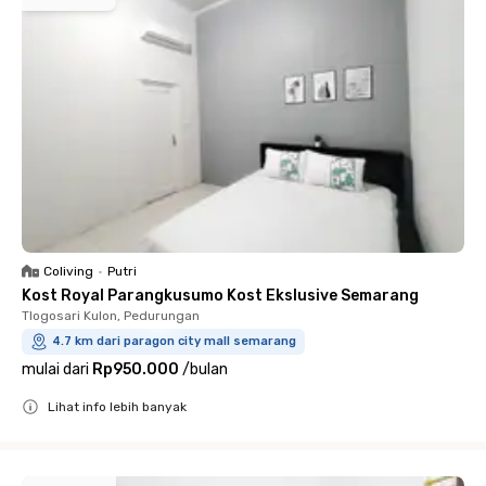
Coliving
•
Putri
Kost Royal Parangkusumo Kost Ekslusive Semarang
Tlogosari Kulon, Pedurungan
4.7 km dari paragon city mall semarang
mulai dari
Rp950.000
/
bulan
Lihat info lebih banyak
Close