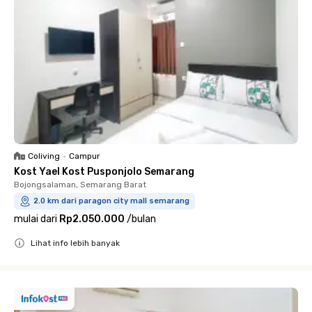
Coliving
•
Campur
Kost Yael Kost Pusponjolo Semarang
Bojongsalaman, Semarang Barat
2.0 km dari paragon city mall semarang
mulai dari
Rp2.050.000
/
bulan
Lihat info lebih banyak
Close