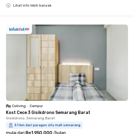
Lihat info lebih banyak
Close
Coliving
•
Campur
Kost Cece 3 Gisikdrono Semarang Barat
Gisikdrono, Semarang Barat
3.1 km dari paragon city mall semarang
mulai dari
Rp1.950.000
/
bulan