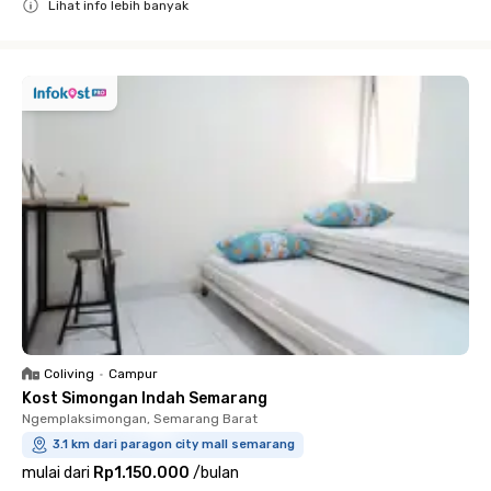
Lihat info lebih banyak
Close
Coliving
•
Campur
Kost Simongan Indah Semarang
Ngemplaksimongan, Semarang Barat
3.1 km dari paragon city mall semarang
mulai dari
Rp1.150.000
/
bulan