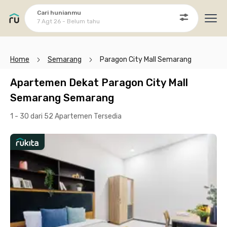
Cari hunianmu
7 Agt 26 - Belum tahu
Ope
Home
Semarang
Paragon City Mall Semarang
Apartemen Dekat Paragon City Mall
Semarang Semarang
1 - 30 dari 52 Apartemen
Tersedia