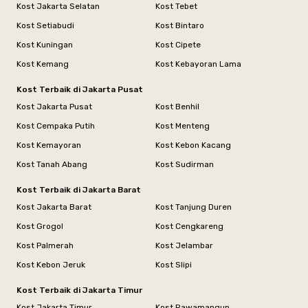
Kost Jakarta Selatan
Kost Tebet
Kost Setiabudi
Kost Bintaro
Kost Kuningan
Kost Cipete
Kost Kemang
Kost Kebayoran Lama
Kost Terbaik di Jakarta Pusat
Kost Jakarta Pusat
Kost Benhil
Kost Cempaka Putih
Kost Menteng
Kost Kemayoran
Kost Kebon Kacang
Kost Tanah Abang
Kost Sudirman
Kost Terbaik di Jakarta Barat
Kost Jakarta Barat
Kost Tanjung Duren
Kost Grogol
Kost Cengkareng
Kost Palmerah
Kost Jelambar
Kost Kebon Jeruk
Kost Slipi
Kost Terbaik di Jakarta Timur
Kost Jakarta Timur
Kost Rawamangun