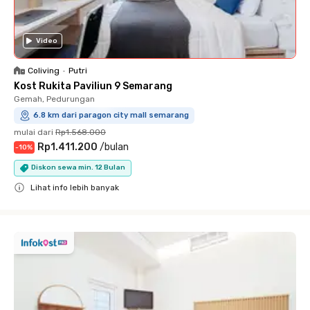
Video
Coliving
•
Putri
Kost Rukita Paviliun 9 Semarang
Gemah, Pedurungan
6.8 km dari paragon city mall semarang
mulai dari
Rp1.568.000
Rp1.411.200
/
bulan
-
10
%
Diskon sewa min. 12 Bulan
Lihat info lebih banyak
Close