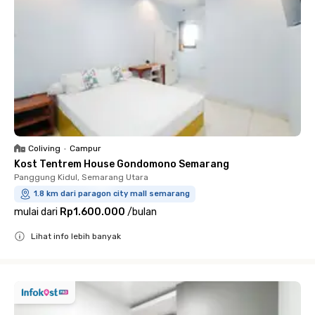
Coliving
•
Campur
Kost Tentrem House Gondomono Semarang
Panggung Kidul, Semarang Utara
1.8 km dari paragon city mall semarang
mulai dari
Rp1.600.000
/
bulan
Lihat info lebih banyak
Close