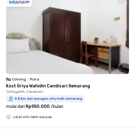
Coliving
•
Putra
Kost Griya Wahidin Candisari Semarang
Jatingaleh, Candisari
4.8 km dari paragon city mall semarang
mulai dari
Rp950.000
/
bulan
Lihat info lebih banyak
Close