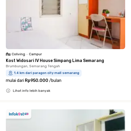
Coliving
•
Campur
Kost Widosari IV House Simpang Lima Semarang
Brumbungan, Semarang Tengah
1.4 km dari paragon city mall semarang
mulai dari
Rp950.000
/
bulan
Lihat info lebih banyak
Close