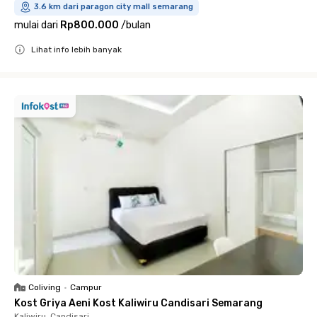
3.6 km dari paragon city mall semarang
mulai dari
Rp800.000
/
bulan
Lihat info lebih banyak
Close
Coliving
•
Campur
Kost Griya Aeni Kost Kaliwiru Candisari Semarang
Kaliwiru, Candisari