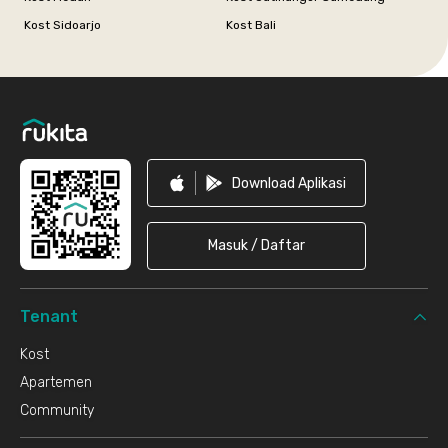
Kost Sidoarjo
Kost Bali
Footer
Download Aplikasi
Masuk / Daftar
Tenant
Kost
Apartemen
Community