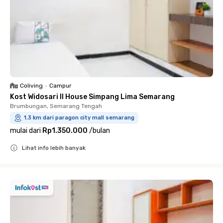
Coliving
•
Campur
Kost Widosari II House Simpang Lima Semarang
Brumbungan, Semarang Tengah
1.3 km dari paragon city mall semarang
mulai dari
Rp1.350.000
/
bulan
Lihat info lebih banyak
Close