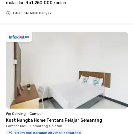
mulai dari
Rp1.250.000
/
bulan
Lihat info lebih banyak
Close
Coliving
•
Campur
Kost Nangka Home Tentara Pelajar Semarang
Lamper Kidul, Semarang Selatan
4.1 km dari paragon city mall semarang