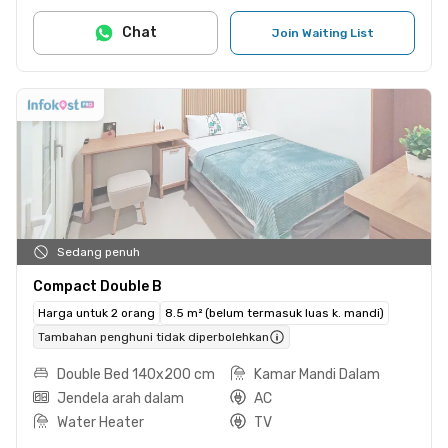
Chat
Join Waiting List
Sedang penuh
Compact Double B
Harga untuk 2 orang
8.5 m² (belum termasuk luas k. mandi)
Tambahan penghuni tidak diperbolehkan
Double Bed 140x200 cm
Kamar Mandi Dalam
Jendela arah dalam
AC
Water Heater
TV