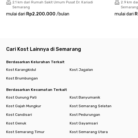
2.1 km dari Rumah Sakit Umum Pusat Dr. Kariadi
2.9 km da
karena sudah berperabot lengkap dengan AC, TV, koneksi WiFi,
Semarang
Semaran
fitur smartlock, hingga kamar mandi dalam dengan shower dan
mulai dari
Rp2.200.000
/
bulan
mulai dari
R
water heater. Tersedia pula fasilitas bersama seperti dapur,
area makan, rooftop, hingga area parkir yang bisa kamu
gunakan untuk menunjang berbagai aktivitasmu.
Sudah tidak sabar ingin pindah ke Koeta Residence Pemuda
Semarang? Yuk, booking unitnya sekarang sebelum kehabisan!
Cari Kost Lainnya di Semarang
Berdasarkan Kelurahan Terkait
Kost Karangkidul
Kost Jagalan
Kost Brumbungan
Berdasarkan Kecamatan Terkait
Kost Gunung Pati
Kost Banyumanik
Kost Gajah Mungkur
Kost Semarang Selatan
Kost Candisari
Kost Pedurungan
Kost Genuk
Kost Gayamsari
Kost Semarang Timur
Kost Semarang Utara