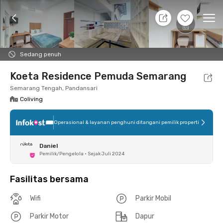
7 Agt 26 - Belum tahu
+
8
Ope
Foto
Fasilitas bersama
Lokasi
Kamar
Atura
Sedang penuh
Koeta Residence Pemuda Semarang
Semarang Tengah, Pandansari
Coliving
Operasional & layanan penghuni ditangani pemilik properti
Daniel
Pemilik/Pengelola
•
Sejak Juli 2024
Fasilitas bersama
Wifi
Parkir Mobil
Parkir Motor
Dapur