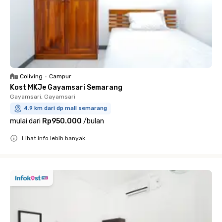
Coliving
•
Campur
Kost MKJe Gayamsari Semarang
Gayamsari, Gayamsari
4.9 km dari dp mall semarang
mulai dari
Rp950.000
/
bulan
Lihat info lebih banyak
Close