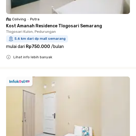
Coliving
•
Putra
Kost Amanah Residence Tlogosari Semarang
Tlogosari Kulon, Pedurungan
5.6 km dari dp mall semarang
mulai dari
Rp750.000
/
bulan
Lihat info lebih banyak
Close