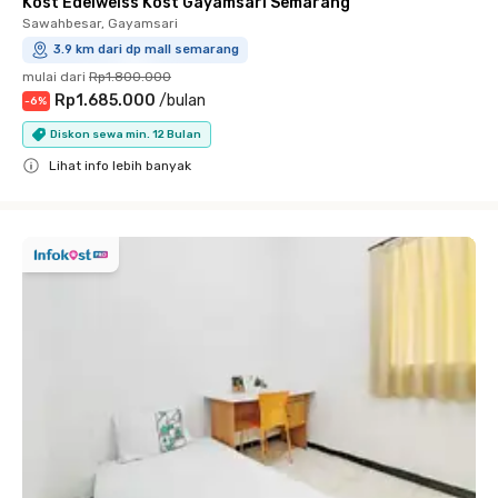
Kost Edelweiss Kost Gayamsari Semarang
Sawahbesar, Gayamsari
3.9 km dari dp mall semarang
mulai dari
Rp1.800.000
Rp1.685.000
/
bulan
-
6
%
Diskon sewa min. 12 Bulan
Lihat info lebih banyak
Close