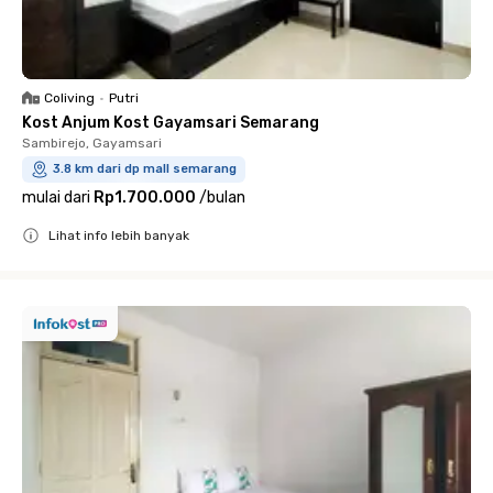
Coliving
•
Putri
Kost Anjum Kost Gayamsari Semarang
Sambirejo, Gayamsari
3.8 km dari dp mall semarang
mulai dari
Rp1.700.000
/
bulan
Lihat info lebih banyak
Close