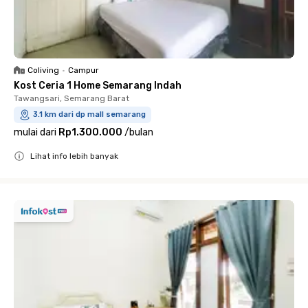
Coliving
•
Campur
Kost Ceria 1 Home Semarang Indah
Tawangsari, Semarang Barat
3.1 km dari dp mall semarang
mulai dari
Rp1.300.000
/
bulan
Lihat info lebih banyak
Close