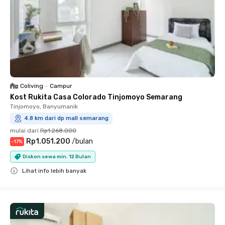
Coliving
•
Campur
Kost Rukita Casa Colorado Tinjomoyo Semarang
Tinjomoyo, Banyumanik
4.8 km dari dp mall semarang
mulai dari
Rp1.268.000
Rp1.051.200
/
bulan
-
17
%
Diskon sewa min. 12 Bulan
Lihat info lebih banyak
Close