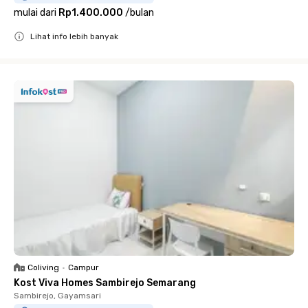
mulai dari
Rp1.400.000
/
bulan
Lihat info lebih banyak
Close
Coliving
•
Campur
Kost Viva Homes Sambirejo Semarang
Sambirejo, Gayamsari