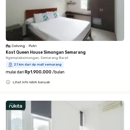
Coliving
•
Putri
Kost Queen House Simongan Semarang
Ngemplaksimongan, Semarang Barat
2.1 km dari dp mall semarang
mulai dari
Rp1.900.000
/
bulan
Lihat info lebih banyak
Close