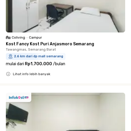
Coliving
•
Campur
Kost Fancy Kost Puri Anjasmoro Semarang
Tawangmas, Semarang Barat
2.6 km dari dp mall semarang
mulai dari
Rp1.700.000
/
bulan
Lihat info lebih banyak
Close