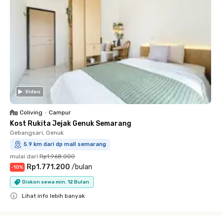
Video
Coliving
•
Campur
Kost Rukita Jejak Genuk Semarang
Gebangsari, Genuk
5.9 km dari dp mall semarang
mulai dari
Rp1.968.000
Rp1.771.200
/
bulan
-
10
%
Diskon sewa min. 12 Bulan
Lihat info lebih banyak
Close