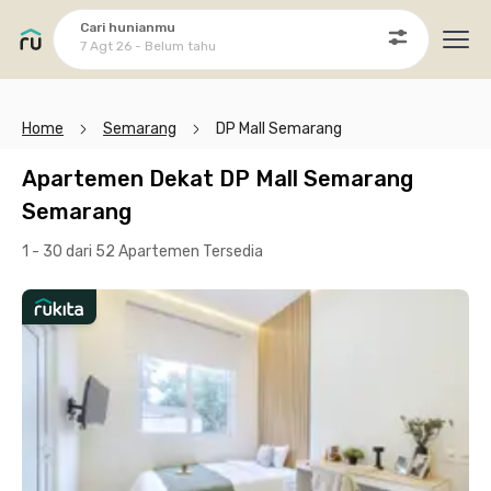
Cari hunianmu
7 Agt 26 - Belum tahu
Ope
Home
Semarang
DP Mall Semarang
Apartemen Dekat DP Mall Semarang
Semarang
1 - 30 dari 52 Apartemen
Tersedia