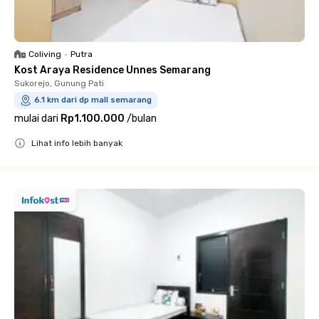
Coliving
•
Putra
Kost Araya Residence Unnes Semarang
Sukorejo, Gunung Pati
6.1 km dari dp mall semarang
mulai dari
Rp1.100.000
/
bulan
Lihat info lebih banyak
Close