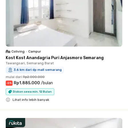
Coliving
•
Campur
Kost Kost Anandagria Puri Anjasmoro Semarang
Tawangsari, Semarang Barat
3.6 km dari dp mall semarang
mulai dari
Rp2.000.000
Rp1.885.000
/
bulan
-
5
%
Diskon sewa min. 12 Bulan
Lihat info lebih banyak
Close