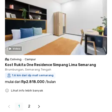
Video
Coliving
•
Campur
Kost Rukita One Residence Simpang Lima Semarang
Brumbungan, Semarang Tengah
1.6 km dari dp mall semarang
mulai dari
Rp2.818.000
/
bulan
Lihat info lebih banyak
Close
1
2