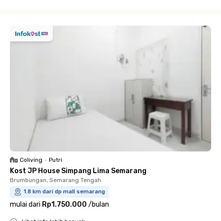
Close
Coliving
•
Putri
Kost JP House Simpang Lima Semarang
Brumbungan, Semarang Tengah
1.8 km dari dp mall semarang
mulai dari
Rp1.750.000
/
bulan