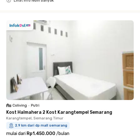
Lihat info lebih banyak
Close
Coliving
•
Putri
Kost Halmahera 2 Kost Karangtempel Semarang
Karangtempel, Semarang Timur
2.9 km dari dp mall semarang
mulai dari
Rp1.450.000
/
bulan