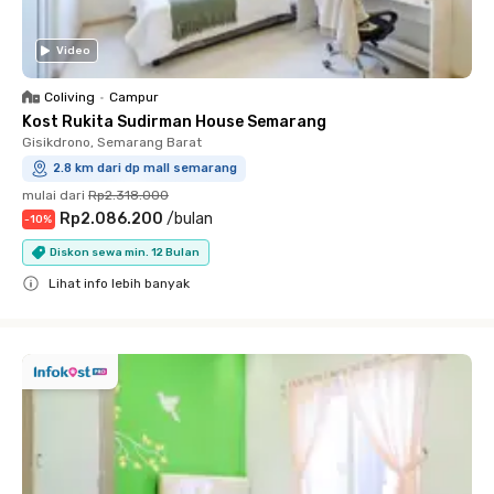
Video
Coliving
•
Campur
Kost Rukita Sudirman House Semarang
Gisikdrono, Semarang Barat
2.8 km dari dp mall semarang
mulai dari
Rp2.318.000
Rp2.086.200
/
bulan
-
10
%
Diskon sewa min. 12 Bulan
Lihat info lebih banyak
Close