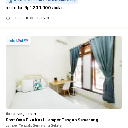
6.2 km dari universitas ivet semarang
mulai dari
Rp1.200.000
/
bulan
Lihat info lebih banyak
Close
Coliving
•
Putri
Kost Oma Elka Kost Lamper Tengah Semarang
Lamper Tengah, Semarang Selatan