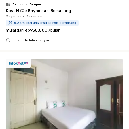
Coliving
•
Campur
Kost MKJe Gayamsari Semarang
Gayamsari, Gayamsari
6.2 km dari universitas ivet semarang
mulai dari
Rp950.000
/
bulan
Lihat info lebih banyak
Close