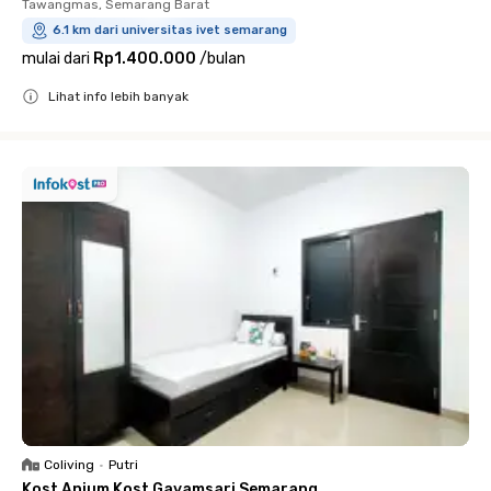
Tawangmas, Semarang Barat
6.1 km dari universitas ivet semarang
mulai dari
Rp1.400.000
/
bulan
Lihat info lebih banyak
Close
Coliving
•
Putri
Kost Anjum Kost Gayamsari Semarang