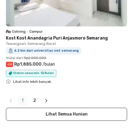
Coliving
•
Campur
Kost Kost Anandagria Puri Anjasmoro Semarang
Tawangsari, Semarang Barat
6.2 km dari universitas ivet semarang
mulai dari
Rp2.000.000
Rp1.885.000
/
bulan
-
5
%
Diskon sewa min. 12 Bulan
Lihat info lebih banyak
Close
1
2
Lihat Semua Hunian