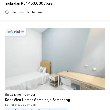
mulai dari
Rp1.450.000
/
bulan
Lihat info lebih banyak
Close
Coliving
•
Campur
Kost Viva Homes Sambirejo Semarang
Sambirejo, Gayamsari