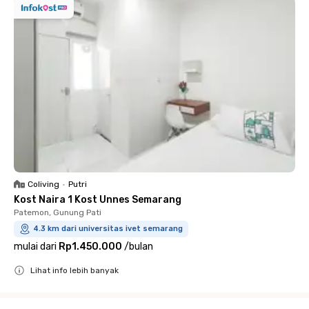
Coliving
•
Putri
Kost Naira 1 Kost Unnes Semarang
Patemon, Gunung Pati
4.3 km dari universitas ivet semarang
mulai dari
Rp1.450.000
/
bulan
Lihat info lebih banyak
Close