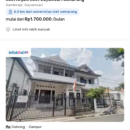
Sambirejo, Gayamsari
6.5 km dari universitas ivet semarang
mulai dari
Rp1.700.000
/
bulan
Lihat info lebih banyak
Close
Coliving
•
Campur