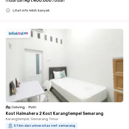
mulai dari
Rp1.400.000
/
bulan
Lihat info lebih banyak
Close
Coliving
•
Putri
Kost Halmahera 2 Kost Karangtempel Semarang
Karangtempel, Semarang Timur
5.1 km dari universitas ivet semarang