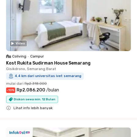
Video
Coliving
•
Campur
Kost Rukita Sudirman House Semarang
Gisikdrono, Semarang Barat
4.4 km dari universitas ivet semarang
mulai dari
Rp2.318.000
Rp2.086.200
/
bulan
-
10
%
Diskon sewa min. 12 Bulan
Lihat info lebih banyak
Close