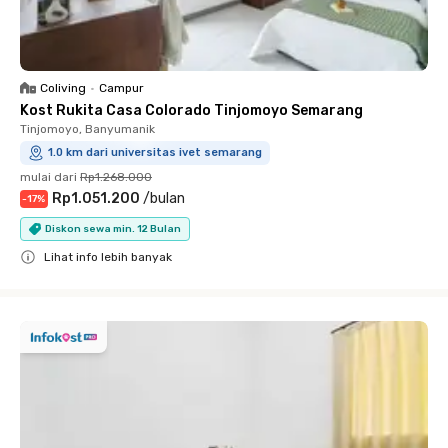
Coliving
•
Campur
Kost Rukita Casa Colorado Tinjomoyo Semarang
Tinjomoyo, Banyumanik
1.0 km dari universitas ivet semarang
mulai dari
Rp1.268.000
Rp1.051.200
/
bulan
-
17
%
Diskon sewa min. 12 Bulan
Lihat info lebih banyak
Close