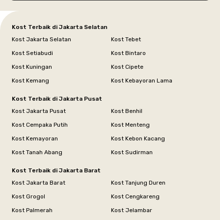
Kost Terbaik di Jakarta Selatan
Kost Jakarta Selatan
Kost Tebet
Kost Setiabudi
Kost Bintaro
Kost Kuningan
Kost Cipete
Kost Kemang
Kost Kebayoran Lama
Kost Terbaik di Jakarta Pusat
Kost Jakarta Pusat
Kost Benhil
Kost Cempaka Putih
Kost Menteng
Kost Kemayoran
Kost Kebon Kacang
Kost Tanah Abang
Kost Sudirman
Kost Terbaik di Jakarta Barat
Kost Jakarta Barat
Kost Tanjung Duren
Kost Grogol
Kost Cengkareng
Kost Palmerah
Kost Jelambar