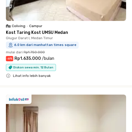
Coliving
•
Campur
Kost Taring Kost UMSU Medan
Glugur Darat I, Medan Timur
6.0 km dari manhattan times square
mulai dari
Rp1.750.000
Rp1.635.000
/
bulan
-
6
%
Diskon sewa min. 12 Bulan
Lihat info lebih banyak
Close