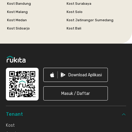
Kost Bandung
Kost Surabaya
Kost Malang
Kost Solo
Kost Medan
Kost Jatinangor Sumedang
Kost Sidoarjo
Kost Bali
Footer
Download Aplikasi
Masuk / Daftar
Tenant
Kost