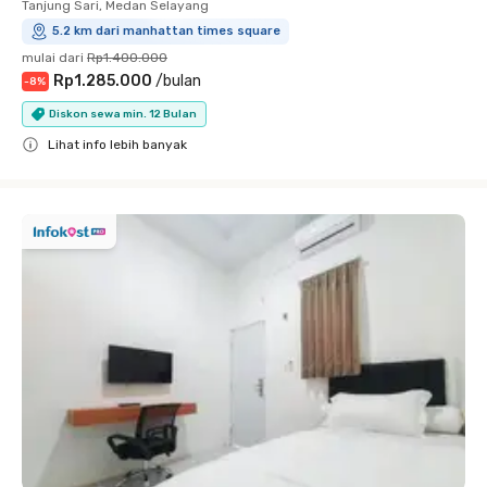
Tanjung Sari, Medan Selayang
5.2 km dari manhattan times square
mulai dari
Rp1.400.000
Rp1.285.000
/
bulan
-
8
%
Diskon sewa min. 12 Bulan
Lihat info lebih banyak
Close