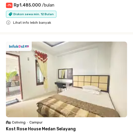
Rp1.485.000
/
bulan
-
7
%
Diskon sewa min. 12 Bulan
Lihat info lebih banyak
Close
Coliving
•
Campur
Kost Rose House Medan Selayang