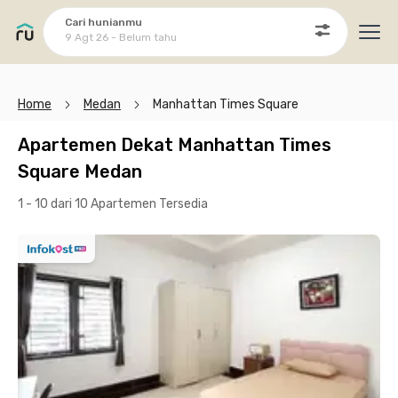
Cari hunianmu
9 Agt 26 - Belum tahu
Ope
Home
Medan
Manhattan Times Square
Apartemen Dekat Manhattan Times
Square Medan
1 - 10 dari 10 Apartemen
Tersedia