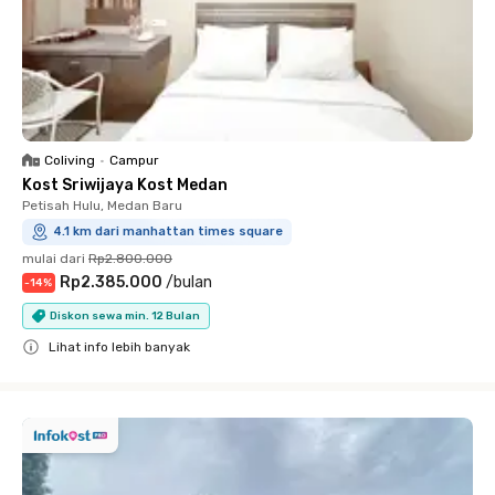
Coliving
•
Campur
Kost Sriwijaya Kost Medan
Petisah Hulu, Medan Baru
4.1 km dari manhattan times square
mulai dari
Rp2.800.000
Rp2.385.000
/
bulan
-
14
%
Diskon sewa min. 12 Bulan
Lihat info lebih banyak
Close