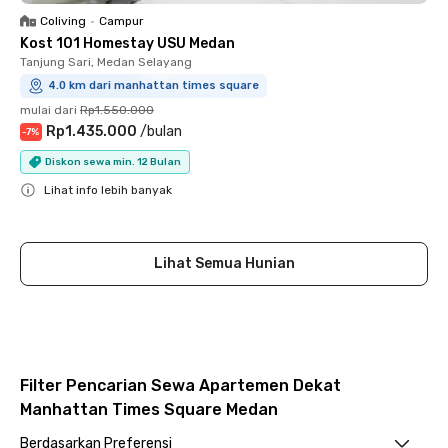
Coliving
•
Campur
Kost 101 Homestay USU Medan
Tanjung Sari, Medan Selayang
4.0 km dari manhattan times square
mulai dari
Rp1.550.000
Rp1.435.000
/
bulan
-
7
%
Diskon sewa min. 12 Bulan
Lihat info lebih banyak
Close
Lihat Semua Hunian
Filter Pencarian Sewa Apartemen Dekat
Manhattan Times Square Medan
Berdasarkan Preferensi