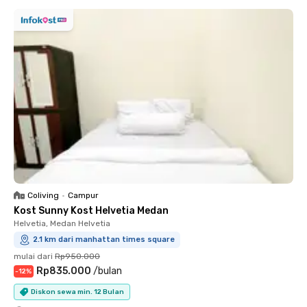
Coliving
•
Campur
Kost Sunny Kost Helvetia Medan
Helvetia, Medan Helvetia
2.1 km dari manhattan times square
mulai dari
Rp950.000
Rp835.000
/
bulan
-
12
%
Diskon sewa min. 12 Bulan