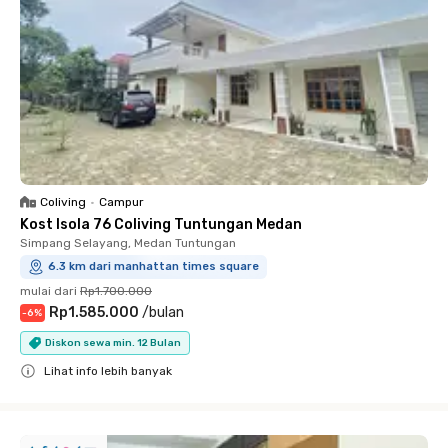
Coliving
•
Campur
Kost Isola 76 Coliving Tuntungan Medan
Simpang Selayang, Medan Tuntungan
6.3 km dari manhattan times square
mulai dari
Rp1.700.000
Rp1.585.000
/
bulan
-
6
%
Diskon sewa min. 12 Bulan
Lihat info lebih banyak
Close