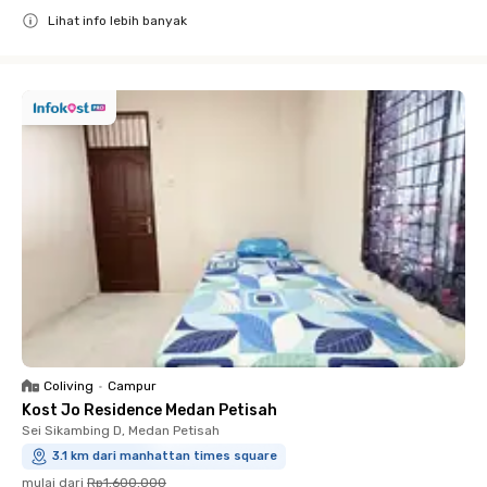
Lihat info lebih banyak
Close
Coliving
•
Campur
Kost Jo Residence Medan Petisah
Sei Sikambing D, Medan Petisah
3.1 km dari manhattan times square
mulai dari
Rp1.600.000