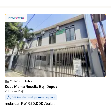
Close
Coliving
•
Putra
Kost Wisma Rosella Beji Depok
Kukusan, Beji
3.5 km dari mal pesona square
mulai dari
Rp1.950.000
/
bulan