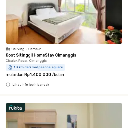
Coliving
•
Campur
Kost Sitinggil HomeStay Cimanggis
Cisalak Pasar, Cimanggis
1.3 km dari mal pesona square
mulai dari
Rp1.400.000
/
bulan
Lihat info lebih banyak
Close