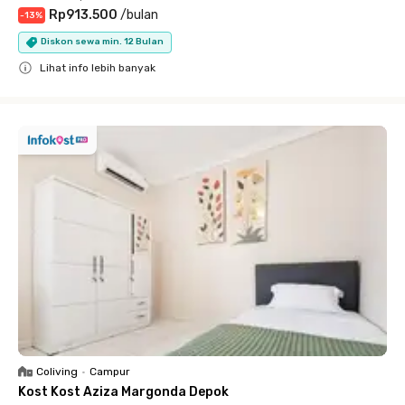
Rp913.500
/
bulan
-
13
%
Diskon sewa min. 12 Bulan
Lihat info lebih banyak
Close
Coliving
•
Campur
Kost Kost Aziza Margonda Depok