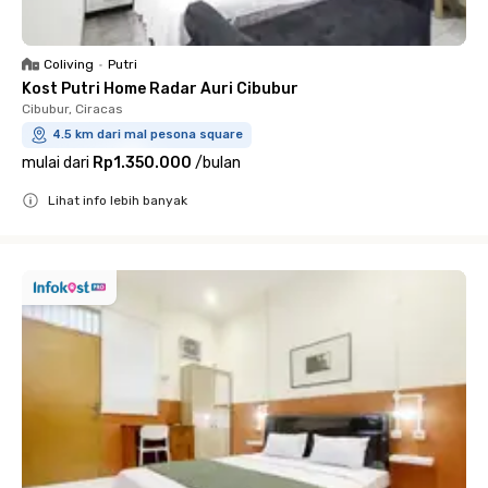
Coliving
•
Putri
Kost Putri Home Radar Auri Cibubur
Cibubur, Ciracas
4.5 km dari mal pesona square
mulai dari
Rp1.350.000
/
bulan
Lihat info lebih banyak
Close