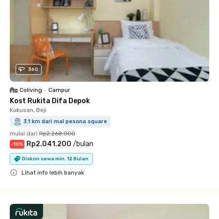
360
Coliving
•
Campur
Kost Rukita Difa Depok
Kukusan, Beji
3.1 km dari mal pesona square
mulai dari
Rp2.268.000
Rp2.041.200
/
bulan
-
10
%
Diskon sewa min. 12 Bulan
Lihat info lebih banyak
Close