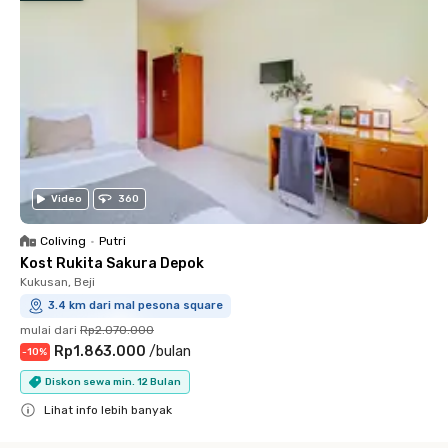
Video
360
Coliving
•
Putri
Kost Rukita Sakura Depok
Kukusan, Beji
3.4 km dari mal pesona square
mulai dari
Rp2.070.000
Rp1.863.000
/
bulan
-
10
%
Diskon sewa min. 12 Bulan
Lihat info lebih banyak
Close