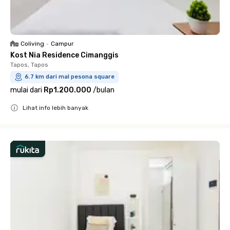
Coliving
•
Campur
Kost Nia Residence Cimanggis
Tapos, Tapos
6.7 km dari mal pesona square
mulai dari
Rp1.200.000
/
bulan
Lihat info lebih banyak
Close