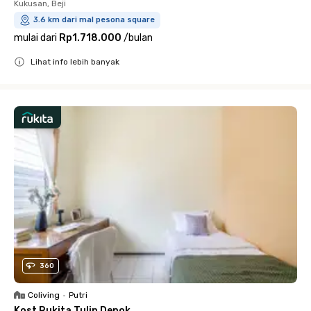
Kukusan, Beji
3.6 km dari mal pesona square
mulai dari
Rp1.718.000
/
bulan
Lihat info lebih banyak
Close
360
Coliving
•
Putri
Kost Rukita Tulip Depok