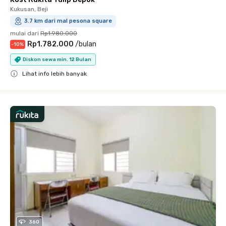
Kukusan, Beji
3.7 km dari mal pesona square
mulai dari
Rp1.980.000
Rp1.782.000
/
bulan
-
10
%
Diskon sewa min. 12 Bulan
Lihat info lebih banyak
Close
360