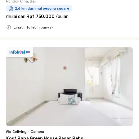
Pondok Cina, Beji
2.6 km dari mal pesona square
mulai dari
Rp1.750.000
/
bulan
Lihat info lebih banyak
Close
Coliving
•
Campur
Kost Rana Green House Pasar Rebo