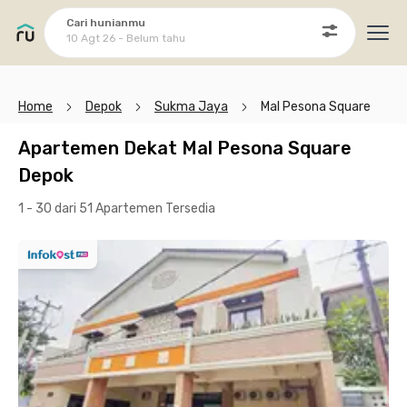
Cari hunianmu
10 Agt 26 - Belum tahu
Ope
Home
Depok
Sukma Jaya
Mal Pesona Square
Apartemen Dekat Mal Pesona Square
Depok
1 - 30 dari 51 Apartemen
Tersedia