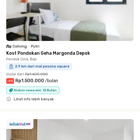
Coliving
•
Putri
Kost Pondokan Geha Margonda Depok
Pondok Cina, Beji
2.9 km dari mal pesona square
mulai dari
Rp1.600.000
Rp1.500.000
/
bulan
-
6
%
Diskon sewa min. 12 Bulan
Lihat info lebih banyak
Close