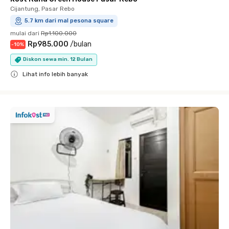
Cijantung, Pasar Rebo
5.7 km dari mal pesona square
mulai dari
Rp1.100.000
Rp985.000
/
bulan
-
10
%
Diskon sewa min. 12 Bulan
Lihat info lebih banyak
Close