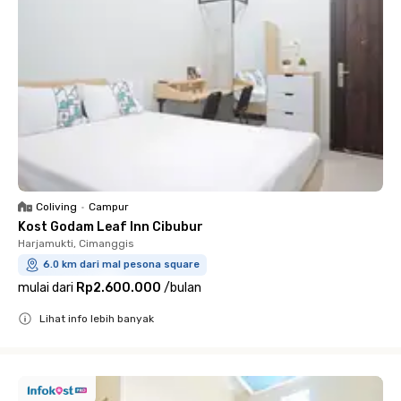
Coliving
•
Campur
Kost Godam Leaf Inn Cibubur
Harjamukti, Cimanggis
6.0 km dari mal pesona square
mulai dari
Rp2.600.000
/
bulan
Lihat info lebih banyak
Close