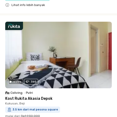
Lihat info lebih banyak
Close
Video
360
Coliving
•
Putri
Kost Rukita Akasia Depok
Kukusan, Beji
3.5 km dari mal pesona square
mulai dari
Rp1.930.000