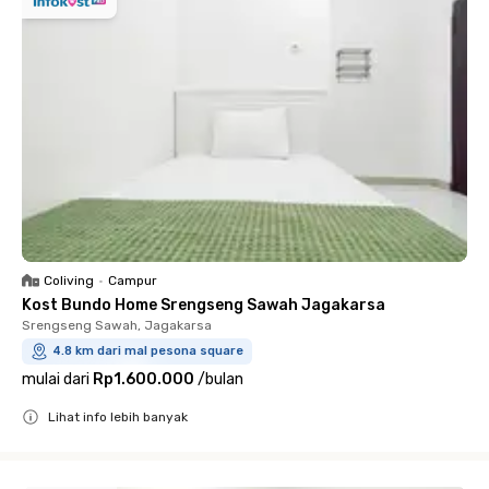
Coliving
•
Campur
Kost Bundo Home Srengseng Sawah Jagakarsa
Srengseng Sawah, Jagakarsa
4.8 km dari mal pesona square
mulai dari
Rp1.600.000
/
bulan
Lihat info lebih banyak
Close