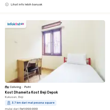
Lihat info lebih banyak
Close
Coliving
•
Putri
Kost Dhameita Kost Beji Depok
Kukusan, Beji
3.7 km dari mal pesona square
mulai dari
Rp1.050.000