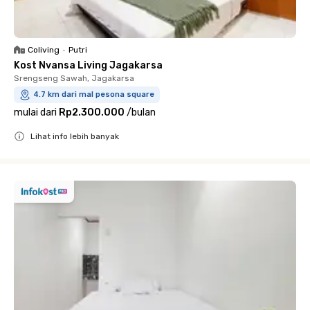
Coliving
•
Putri
Kost Nvansa Living Jagakarsa
Srengseng Sawah, Jagakarsa
4.7 km dari mal pesona square
mulai dari
Rp2.300.000
/
bulan
Lihat info lebih banyak
Close