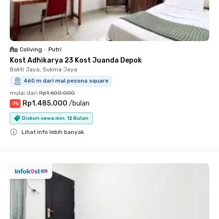
Coliving
•
Putri
Kost Adhikarya 23 Kost Juanda Depok
Bakti Jaya, Sukma Jaya
460 m dari mal pesona square
mulai dari
Rp1.600.000
Rp1.485.000
/
bulan
-
7
%
Diskon sewa min. 12 Bulan
Lihat info lebih banyak
Close