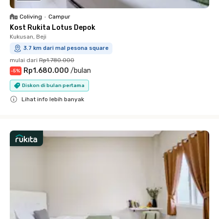
Coliving
•
Campur
Kost Rukita Lotus Depok
Kukusan, Beji
3.7 km dari mal pesona square
mulai dari
Rp1.780.000
Rp1.680.000
/
bulan
-
5
%
Diskon di bulan pertama
Lihat info lebih banyak
Close