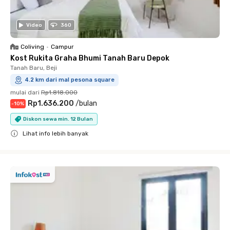
Video
360
Coliving
•
Campur
Kost Rukita Graha Bhumi Tanah Baru Depok
Tanah Baru, Beji
4.2 km dari mal pesona square
mulai dari
Rp1.818.000
Rp1.636.200
/
bulan
-
10
%
Diskon sewa min. 12 Bulan
Lihat info lebih banyak
Close