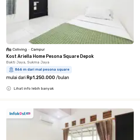
Coliving
•
Campur
Kost Ariella Home Pesona Square Depok
Bakti Jaya, Sukma Jaya
866 m dari mal pesona square
mulai dari
Rp1.250.000
/
bulan
Lihat info lebih banyak
Close