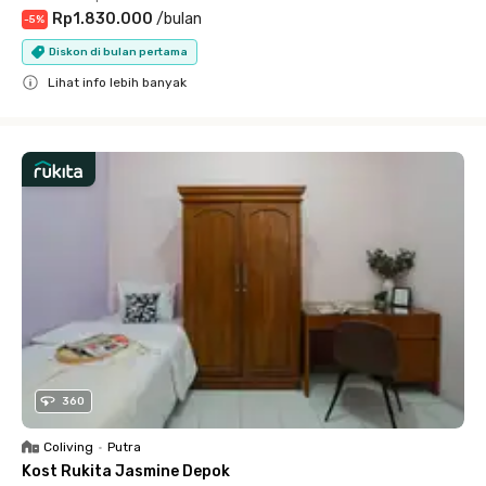
Rp1.830.000
/
bulan
-
5
%
Diskon di bulan pertama
Lihat info lebih banyak
Close
360
Coliving
•
Putra
Kost Rukita Jasmine Depok