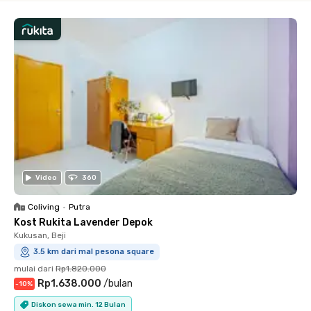
Video
360
Coliving
•
Putra
Kost Rukita Lavender Depok
Kukusan, Beji
3.5 km dari mal pesona square
mulai dari
Rp1.820.000
Rp1.638.000
/
bulan
-
10
%
Diskon sewa min. 12 Bulan