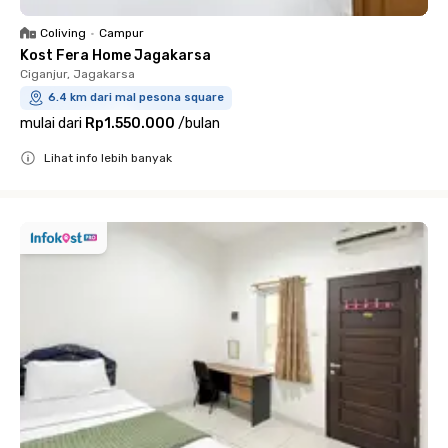
Coliving
•
Campur
Kost Fera Home Jagakarsa
Ciganjur, Jagakarsa
6.4 km dari mal pesona square
mulai dari
Rp1.550.000
/
bulan
Lihat info lebih banyak
Close