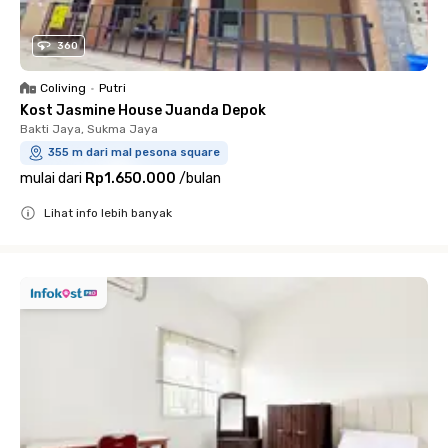
360
Coliving
•
Putri
Kost Jasmine House Juanda Depok
Bakti Jaya, Sukma Jaya
355 m dari mal pesona square
mulai dari
Rp1.650.000
/
bulan
Lihat info lebih banyak
Close