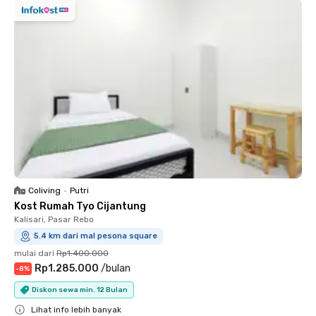
Coliving
•
Putri
Kost Rumah Tyo Cijantung
Kalisari, Pasar Rebo
5.4 km dari mal pesona square
mulai dari
Rp1.400.000
Rp1.285.000
/
bulan
-
8
%
Diskon sewa min. 12 Bulan
Lihat info lebih banyak