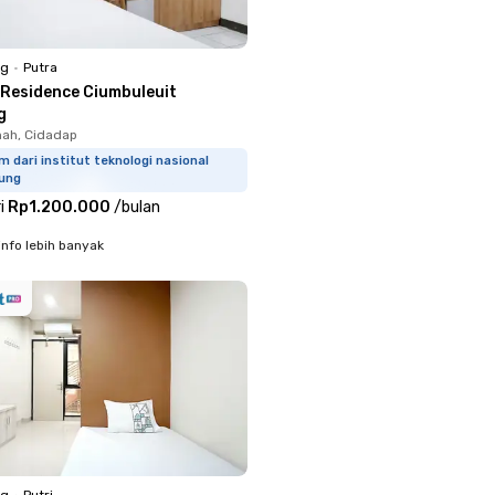
ng
•
Putra
 Residence Ciumbuleuit
g
ah, Cidadap
m dari institut teknologi nasional
ung
i
Rp1.200.000
/
bulan
info lebih banyak
ng
•
Putri