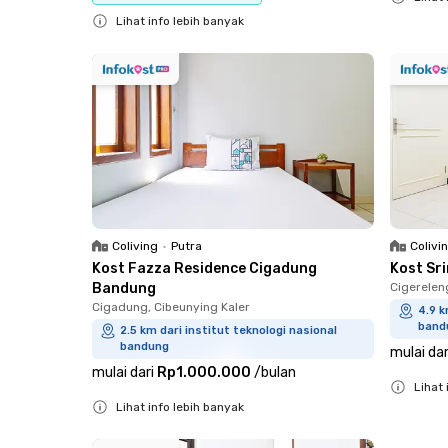
Lihat info lebih banyak
Close
Close
Coliving
•
Putra
Colivi
Kost Fazza Residence Cigadung
Kost Sr
Bandung
Cigerelen
Cigadung, Cibeunying Kaler
4.9 k
band
2.5 km dari institut teknologi nasional
bandung
mulai dar
mulai dari
Rp1.000.000
/
bulan
Lihat 
Lihat info lebih banyak
Close
Close