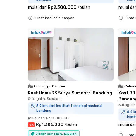
mulai dari
Rp2.300.000
/
bulan
mulai dar
Lihat info lebih banyak
Lihat 
Close
Close
Coliving
•
Campur
Colivi
Kost Home 33 Surya Sumantri Bandung
Kost RB
Sukagalih, Sukajadi
Bandun
Sukagalih
5.9 km dari institut teknologi nasional
bandung
6.0 k
band
mulai dari
Rp1.500.000
Rp1.385.000
/
bulan
mulai dar
-
7
%
Diskon sewa min. 12 Bulan
Lihat 