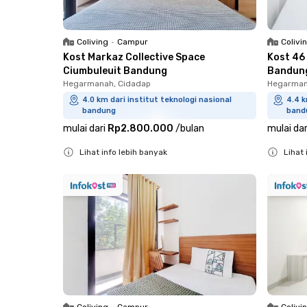
Coliving
•
Campur
Colivi
Kost Markaz Collective Space
Kost 46
Ciumbuleuit Bandung
Bandun
Hegarmanah, Cidadap
Hegarman
4.0 km dari institut teknologi nasional
4.4 k
bandung
band
mulai dari
Rp2.800.000
/
bulan
mulai dar
Lihat info lebih banyak
Lihat 
Close
Close
Coliving
•
Campur
Colivi