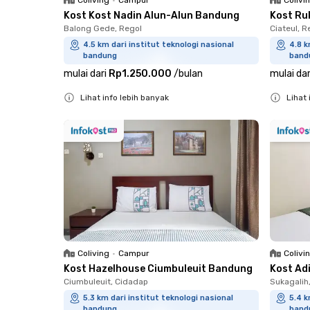
Kost Kost Nadin Alun-Alun Bandung
Kost Ru
Balong Gede, Regol
Ciateul, R
4.5 km dari institut teknologi nasional
4.8 k
bandung
band
mulai dari
Rp1.250.000
/
bulan
mulai dar
Lihat info lebih banyak
Lihat 
Close
Close
Coliving
•
Campur
Colivi
Kost Hazelhouse Ciumbuleuit Bandung
Kost Ad
Ciumbuleuit, Cidadap
Sukagalih
5.3 km dari institut teknologi nasional
5.4 k
bandung
band