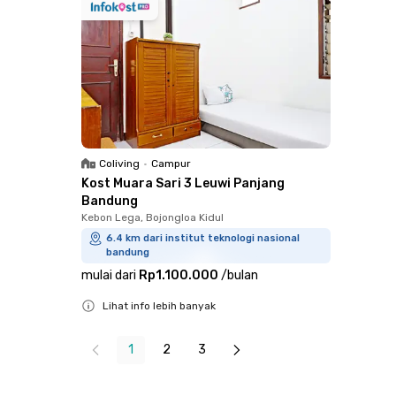
Coliving
•
Campur
Kost Muara Sari 3 Leuwi Panjang
Bandung
Kebon Lega, Bojongloa Kidul
6.4 km dari institut teknologi nasional
bandung
mulai dari
Rp1.100.000
/
bulan
Lihat info lebih banyak
Close
1
2
3