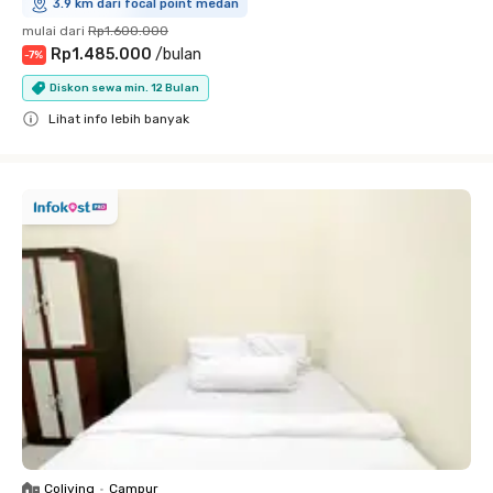
3.9 km dari focal point medan
mulai dari
Rp1.600.000
Rp1.485.000
/
bulan
-
7
%
Diskon sewa min. 12 Bulan
Lihat info lebih banyak
Close
Coliving
•
Campur