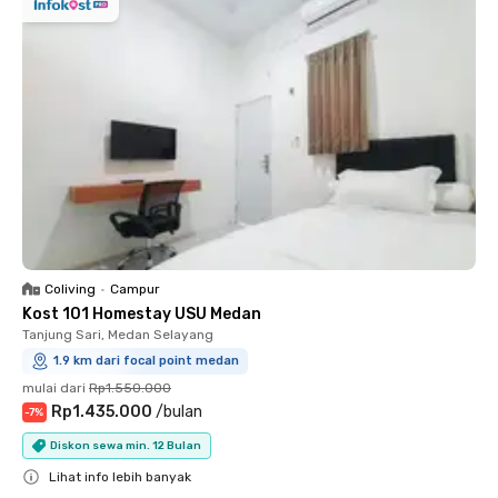
Coliving
•
Campur
Kost 101 Homestay USU Medan
Tanjung Sari, Medan Selayang
1.9 km dari focal point medan
mulai dari
Rp1.550.000
Rp1.435.000
/
bulan
-
7
%
Diskon sewa min. 12 Bulan
Lihat info lebih banyak