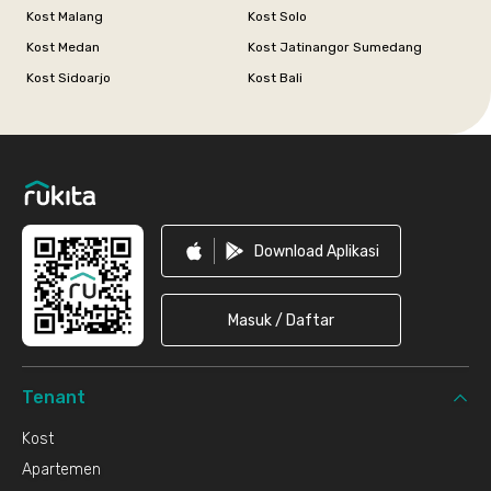
Kost Malang
Kost Solo
Kost Medan
Kost Jatinangor Sumedang
Kost Sidoarjo
Kost Bali
Footer
Download Aplikasi
Masuk / Daftar
Tenant
Kost
Apartemen