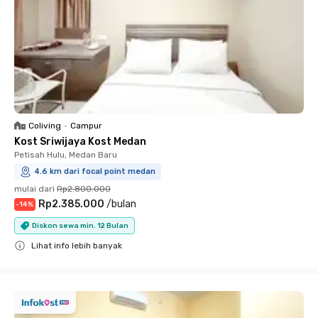
Coliving
•
Campur
Kost Sriwijaya Kost Medan
Petisah Hulu, Medan Baru
4.6 km dari focal point medan
mulai dari
Rp2.800.000
Rp2.385.000
/
bulan
-
14
%
Diskon sewa min. 12 Bulan
Lihat info lebih banyak
Close