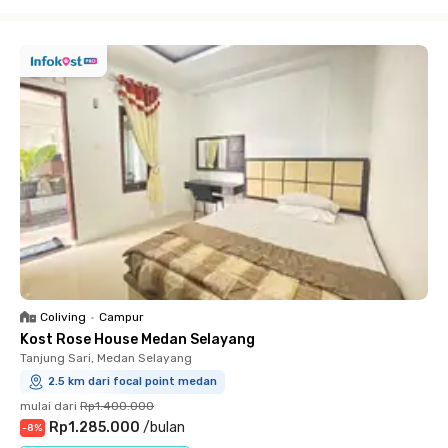
Close
Coliving
•
Campur
Kost Rose House Medan Selayang
Tanjung Sari, Medan Selayang
2.5 km dari focal point medan
mulai dari
Rp1.400.000
Rp1.285.000
/
bulan
-
8
%