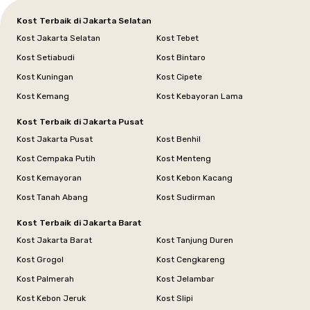
Kost Terbaik di Jakarta Selatan
Kost Jakarta Selatan
Kost Tebet
Kost Setiabudi
Kost Bintaro
Kost Kuningan
Kost Cipete
Kost Kemang
Kost Kebayoran Lama
Kost Terbaik di Jakarta Pusat
Kost Jakarta Pusat
Kost Benhil
Kost Cempaka Putih
Kost Menteng
Kost Kemayoran
Kost Kebon Kacang
Kost Tanah Abang
Kost Sudirman
Kost Terbaik di Jakarta Barat
Kost Jakarta Barat
Kost Tanjung Duren
Kost Grogol
Kost Cengkareng
Kost Palmerah
Kost Jelambar
Kost Kebon Jeruk
Kost Slipi