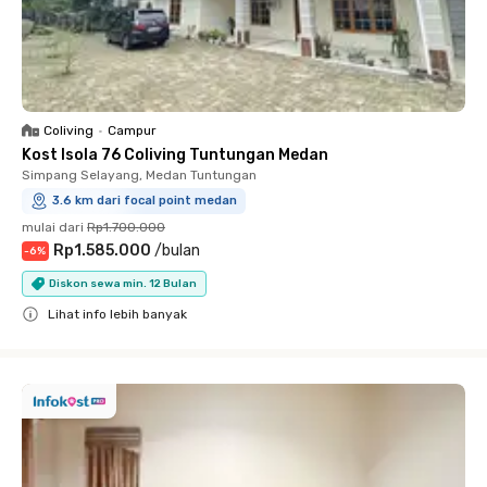
Coliving
•
Campur
Kost Isola 76 Coliving Tuntungan Medan
Simpang Selayang, Medan Tuntungan
3.6 km dari focal point medan
mulai dari
Rp1.700.000
Rp1.585.000
/
bulan
-
6
%
Diskon sewa min. 12 Bulan
Lihat info lebih banyak
Close