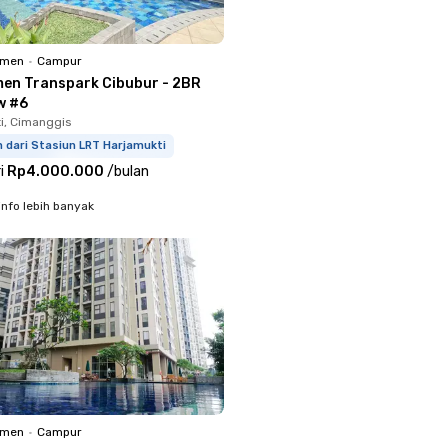
emen
•
Campur
en Transpark Cibubur - 2BR
w #6
i, Cimanggis
 dari Stasiun LRT Harjamukti
i
Rp4.000.000
/
bulan
info lebih banyak
emen
•
Campur