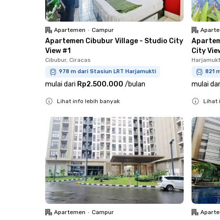
Apartemen
•
Campur
Apart
Apartemen Cibubur Village - Studio City
Apartem
View #1
City Vie
Cibubur, Ciracas
Harjamukt
978 m dari Stasiun LRT Harjamukti
821 m
mulai dari
Rp2.500.000
/
bulan
mulai dar
Lihat info lebih banyak
Lihat 
Close
Close
Apartemen
•
Campur
Apart