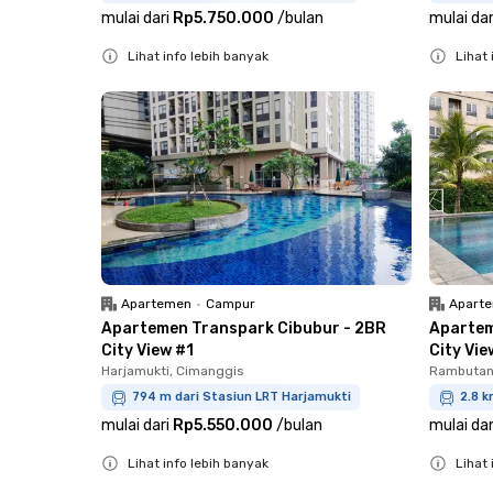
mulai dari
Rp5.750.000
/
bulan
mulai dar
Lihat info lebih banyak
Lihat 
Close
Close
Apartemen
•
Campur
Apart
Apartemen Transpark Cibubur - 2BR
Apartem
City View #1
City Vie
Harjamukti, Cimanggis
Rambutan,
794 m dari Stasiun LRT Harjamukti
2.8 k
mulai dari
Rp5.550.000
/
bulan
mulai dar
Lihat info lebih banyak
Lihat 
Close
Close