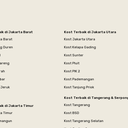
ik di Jakarta Barat
Kost Terbaik di Jakarta Utara
ta Barat
Kost Jakarta Utara
ng Duren
Kost Kelapa Gading
l
Kost Sunter
areng
Kost Pluit
rah
Kost PIK 2
bar
Kost Pademangan
 Jeruk
Kost Tanjung Priok
Kost Terbaik di Tangerang & Serpon
Kost Tangerang
ik di Jakarta Timur
ta Timur
Kost BSD
mangun
Kost Tangerang Selatan