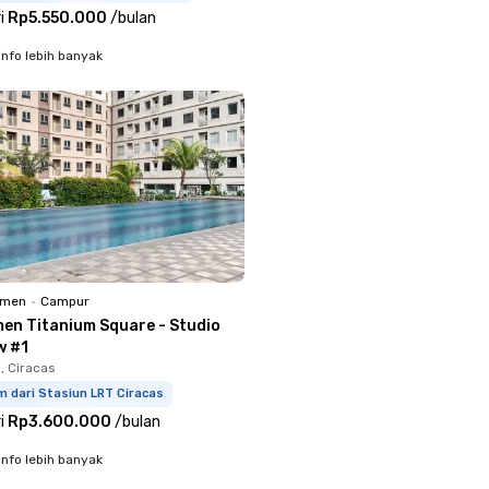
i
Rp5.550.000
/
bulan
info lebih banyak
emen
•
Campur
en Titanium Square - Studio
w #1
 Ciracas
m dari Stasiun LRT Ciracas
i
Rp3.600.000
/
bulan
info lebih banyak