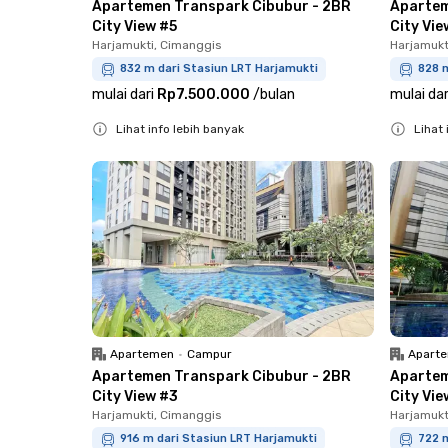
Apartemen Transpark Cibubur - 2BR
Apartem
City View #5
City Vie
Harjamukti, Cimanggis
Harjamukt
832 m dari Stasiun LRT Harjamukti
828 m
mulai dari
Rp7.500.000
/
bulan
mulai dar
Lihat info lebih banyak
Lihat 
Close
Close
Apartemen
•
Campur
Apart
Apartemen Transpark Cibubur - 2BR
Apartem
City View #3
City Vie
Harjamukti, Cimanggis
Harjamukt
916 m dari Stasiun LRT Harjamukti
722 m