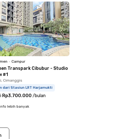
emen
•
Campur
en Transpark Cibubur - Studio
w #1
i, Cimanggis
m dari Stasiun LRT Harjamukti
i
Rp3.700.000
/
bulan
info lebih banyak
n