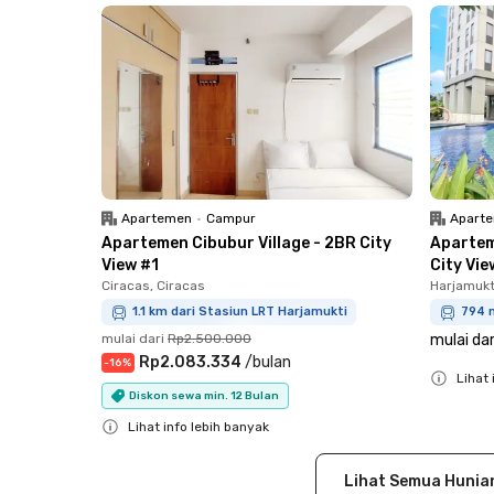
Apartemen
•
Campur
Apart
Apartemen Cibubur Village - 2BR City
Apartem
View #1
City Vie
Ciracas, Ciracas
Harjamukt
1.1 km dari Stasiun LRT Harjamukti
794 
mulai dari
Rp2.500.000
mulai dar
Rp2.083.334
/
bulan
-
16
%
Lihat 
Diskon sewa min. 12 Bulan
Close
Lihat info lebih banyak
Close
Lihat Semua Hunia