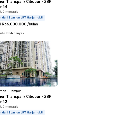
en Transpark Cibubur - 2BR
w #4
i, Cimanggis
 dari Stasiun LRT Harjamukti
i
Rp6.000.000
/
bulan
info lebih banyak
emen
•
Campur
en Transpark Cibubur - 2BR
w #2
i, Cimanggis
 dari Stasiun LRT Harjamukti