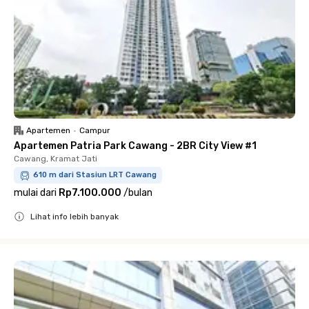
Apartemen
•
Campur
Apartemen Patria Park Cawang - 2BR City View #1
Cawang, Kramat Jati
610 m dari Stasiun LRT Cawang
mulai dari
Rp7.100.000
/
bulan
Lihat info lebih banyak
Close