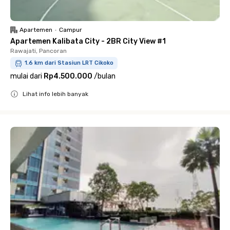
Apartemen
•
Campur
Apartemen Kalibata City - 2BR City View #1
Rawajati, Pancoran
1.6 km dari Stasiun LRT Cikoko
mulai dari
Rp4.500.000
/
bulan
Lihat info lebih banyak
Close