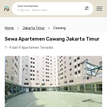
Cari hunianmu
9 Agt 26 - Belum tahu
Ope
Home
Jakarta Timur
Cawang
Sewa Apartemen Cawang Jakarta Timur
1 - 9 dari 9 Apartemen
Tersedia