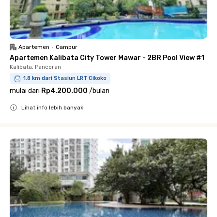
Apartemen
•
Campur
Apartemen Kalibata City Tower Mawar - 2BR Pool View #1
Kalibata, Pancoran
1.8 km dari Stasiun LRT Cikoko
mulai dari
Rp4.200.000
/
bulan
Lihat info lebih banyak
Close