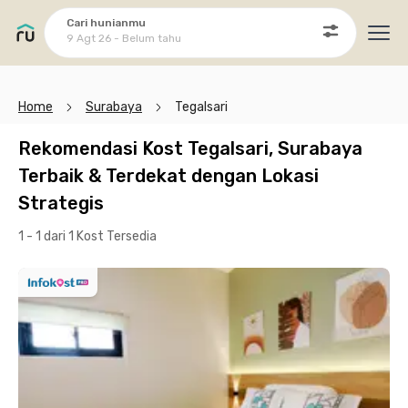
Cari hunianmu
9 Agt 26 - Belum tahu
Ope
Home
Surabaya
Tegalsari
Rekomendasi Kost Tegalsari, Surabaya
Terbaik & Terdekat dengan Lokasi
Strategis
1 - 1 dari 1 Kost
Tersedia