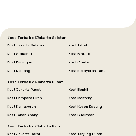
Selatan
Banten
Selatan
Barat
Barat
Bali
Yogyakarta
Tengah
Utara
Kost Terbaik di Jakarta Selatan
Kost Jakarta Selatan
Kost Tebet
Kost Setiabudi
Kost Bintaro
Kost Kuningan
Kost Cipete
Kost Kemang
Kost Kebayoran Lama
Kost Terbaik di Jakarta Pusat
Kost Jakarta Pusat
Kost Benhil
Kost Cempaka Putih
Kost Menteng
Kost Kemayoran
Kost Kebon Kacang
Kost Tanah Abang
Kost Sudirman
Kost Terbaik di Jakarta Barat
Kost Jakarta Barat
Kost Tanjung Duren