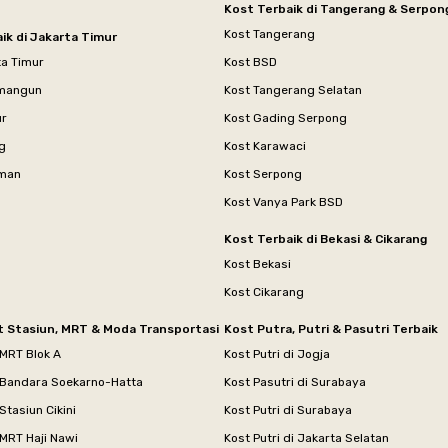
Kost Terbaik di Tangerang & Serpon
Kost Tangerang
ik di Jakarta Timur
ta Timur
Kost BSD
mangun
Kost Tangerang Selatan
ur
Kost Gading Serpong
g
Kost Karawaci
aman
Kost Serpong
Kost Vanya Park BSD
Kost Terbaik di Bekasi & Cikarang
Kost Bekasi
Kost Cikarang
t Stasiun, MRT & Moda Transportasi
Kost Putra, Putri & Pasutri Terbaik
 MRT Blok A
Kost Putri di Jogja
 Bandara Soekarno-Hatta
Kost Pasutri di Surabaya
Stasiun Cikini
Kost Putri di Surabaya
MRT Haji Nawi
Kost Putri di Jakarta Selatan