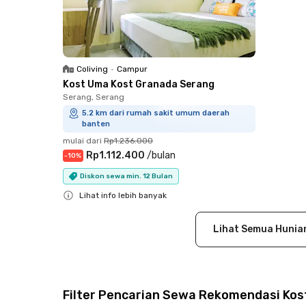
Coliving
•
Campur
Kost Uma Kost Granada Serang
Serang, Serang
5.2 km dari rumah sakit umum daerah
banten
mulai dari
Rp1.236.000
Rp1.112.400
/
bulan
-
10
%
Diskon sewa min. 12 Bulan
Lihat info lebih banyak
Close
Lihat Semua Hunia
Filter Pencarian Sewa Rekomendasi Kos