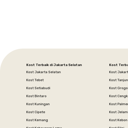
Jakarta
Jakarta
Jawa
Jakarta
Jawa
Sumatera
Selatan
Banten
Selatan
Barat
Barat
Bali
Yogyakarta
Tengah
Utara
Kost Terbaik di Jakarta Selatan
Kost Terba
Kost Jakarta Selatan
Kost Jakar
Kost Tebet
Kost Tanju
Kost Setiabudi
Kost Grogo
Kost Bintaro
Kost Cengk
Kost Kuningan
Kost Palme
Kost Cipete
Kost Jelam
Kost Kemang
Kost Kebon