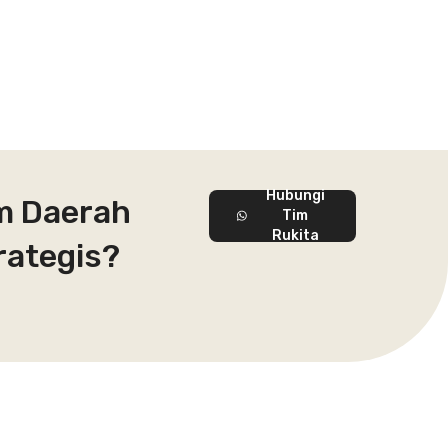
Hubungi
m Daerah
Tim
Rukita
rategis?