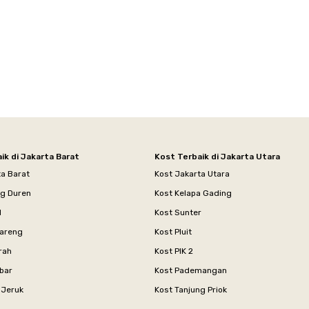
ik di Jakarta Barat
Kost Terbaik di Jakarta Utara
ta Barat
Kost Jakarta Utara
ng Duren
Kost Kelapa Gading
l
Kost Sunter
areng
Kost Pluit
rah
Kost PIK 2
bar
Kost Pademangan
 Jeruk
Kost Tanjung Priok