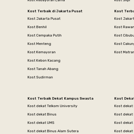
Kost Kebayoran Lama
Kost Slipi
Kost Terbaik di Jakarta Pusat
Kost Terba
Kost Jakarta Pusat
Kost Jakar
Kost Benhil
Kost Rawa
Kost Cempaka Putih
Kost Cibub
Kost Menteng
Kost Cakun
Kost Kemayoran
Kost Matr
Kost Kebon Kacang
Kost Tanah Abang
Kost Sudirman
Kost Terbaik Dekat Kampus Swasta
Kost Deka
Kost dekat Telkom University
Kost dekat
Kost dekat Binus
Kost dekat
Kost dekat UMS
Kost dekat 
Kost dekat Binus Alam Sutera
Kost dekat 