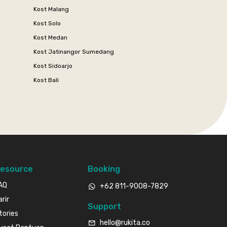
Kost Malang
Kost Solo
Kost Medan
Kost Jatinangor Sumedang
Kost Sidoarjo
Kost Bali
esource
Booking
AQ
+62 811-9008-7829
arir
Support
tories
hello@rukita.co