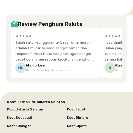
Review Penghuni Rukita
⭐⭐⭐⭐⭐
⭐⭐⭐⭐⭐
Salah satu keunggulan terbesar di tempat ini
I say thankyou s
adalah tim Rukita yang sangat ramah dan
Bulan yang super happy! banyak tem
responsif. Mbak Siska yang bertugas sangat
kumpul bareng mak
cepat dalam merespons kebutuhan penghuni.
semua bahagia ad
Ketika saya meminta keset karena sempat
mgkn saran dari air aja & kebersihan lebih di
Mario Lee
Ravena
ML
R
Rukita Satya Inn Harapan Indah
Rukita Dimi
terpeleset, permintaan tersebut langsung
tingkatka
dipenuhi dengan cepat. Terima kasih Mbak
Siska.
Kost Terbaik di Jakarta Selatan
Kost Jakarta Selatan
Kost Tebet
Kost Setiabudi
Kost Bintaro
Kost Kuningan
Kost Cipete