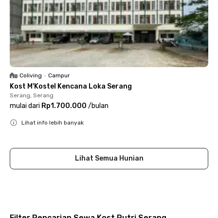
Coliving
•
Campur
Kost M'Kostel Kencana Loka Serang
Serang, Serang
mulai dari
Rp1.700.000
/
bulan
Lihat info lebih banyak
Close
Lihat Semua Hunian
Filter Pencarian Sewa Kost Putri Serang